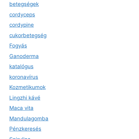
betegségek
cordyceps
cordypine
cukorbetegség
Fogyás
Ganoderma
katalógus
koronavírus
Kozmetikumok
Lingzhi kávé
Maca vita
Mandulagomba
Pénzkeresés