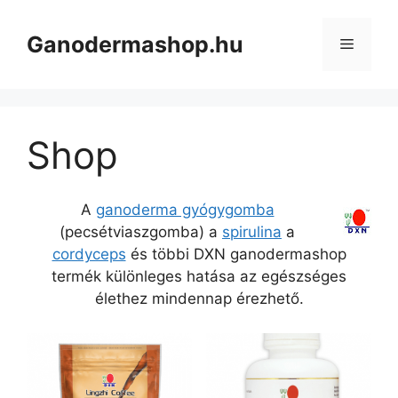
Kilépés
a
Ganodermashop.hu
Menü
tartalomba
Shop
A
ganoderma gyógygomba
(pecsétviaszgomba) a
spirulina
a
cordyceps
és többi DXN ganodermashop
termék különleges hatása az egészséges
élethez mindennap érezhető.