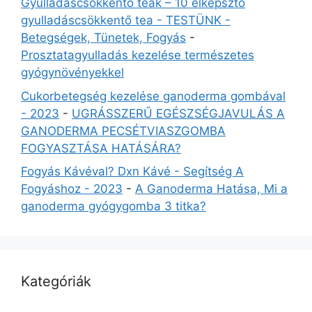
Gyulladáscsökkentő teák – 10 elképsztő
gyulladáscsökkentő tea - TESTÜNK -
Betegségek, Tünetek, Fogyás
-
Prosztatagyulladás kezelése természetes
gyógynövényekkel
Cukorbetegség kezelése ganoderma gombával
- 2023
-
UGRÁSSZERŰ EGÉSZSÉGJAVULÁS A
GANODERMA PECSÉTVIASZGOMBA
FOGYASZTÁSA HATÁSÁRA?
Fogyás Kávéval? Dxn Kávé - Segítség A
Fogyáshoz - 2023
-
A Ganoderma Hatása, Mi a
ganoderma gyógygomba 3 titka?
Kategóriák