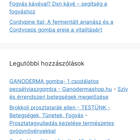
Fogyás kávéval? Dxn kávé – segítség a
fogyáshoz
Cordypine Ital: A fermentált ananász és a
Cordyceps gomba ereje a vitalitásért
Legutóbbi hozzászólások
GANODERMA gomba- 1 csodálatos
pecsétviaszgomba - Ganodermashop.hu
-
Szív
és érrendszeri betegségek megelőzése
Brokkoli prosztatarák ellen - TESTÜNK -
Betegségek, Tünetek, Fogyás
-
Prosztatagyulladás kezelése természetes
gyógynövényekkel