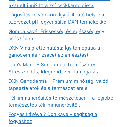
akar eltűnni? Itt a zsírcsökkentő diéta
Lúgosítás felsőfokon: Így állítható helyre a
szervezet pH-egyensúlya DXN termékekkel
Gomba kávé: Frissesség és egészség egy
csészében
DXN Vinaigrette hatása: Így támogatja a
ganodermás rizsecet az emésztést
Lion’s Mane – Süngomba Természetes
Stresszoldás, Idegrendszer‑Támogatás
DXN Ganoderma – Prémium minőség, valódi
tapasztalatok és a természet ereje
Téli immunerősítés természetesen – a legjobb
természetes téli immunerősítők
Fogyás kávéval? Dxn kávé – segítség a
fogyáshoz