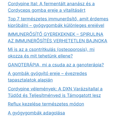
Cordypine Ital: A fermentált ananász és a
Cordyceps gomba ereje a vitalitásért
Top 7 természetes immunerősítő, amit érdemes
kipróbálni – gyógygombák különleges erejével
IMMUNERŐSÍTŐ GYEREKEKNEK – SPIRULINA
AZ IMMUNERŐSÍTÉS VERHETETLEN BAJNOKA
Mi is az a csontritkulás (osteoporosis), mi
okozza és mit tehetünk ellene?
GANOTERÁPIA, mi a csuda az a ganoterápia?
A gombák gyógyító ereje – évezredes
tapasztalatok alapján
Cordypine vélemények: A DXN Varázsitallal a
Tüdőd és Teljesítményed is Támogatott lesz
Reflux kezelése természetes módon
A gyógygombák adagolása