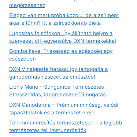
megőrzéséhez
Eleged van mert próbálkozol… de a zsír nem
akar eltűnni? Itt a zsírcsökkentő diéta
Lúgosítás felsőfokon: Így állítható helyre a
szervezet pH-egyensúlya DXN termékekkel
Gomba kávé: Frissesség és egészség egy
csészében
DXN Vinaigrette hatása: Így támogatja a
ganodermás rizsecet az emésztést
Lion’s Mane – Süngomba Természetes
Stresszoldás, Idegrendszer‑Támogatás
DXN Ganoderma – Prémium minőség, valódi
tapasztalatok és a természet ereje
Téli immunerősítés természetesen – a legjobb
természetes téli immunerősítők