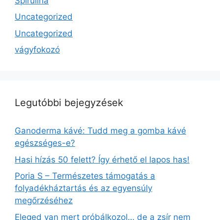
Spirulina
Uncategorized
Uncategorized
vágyfokozó
Legutóbbi bejegyzések
Ganoderma kávé: Tudd meg a gomba kávé
egészséges-e?
Hasi hízás 50 felett? Így érhető el lapos has!
Poria S – Természetes támogatás a
folyadékháztartás és az egyensúly
megőrzéséhez
Eleged van mert próbálkozol… de a zsír nem