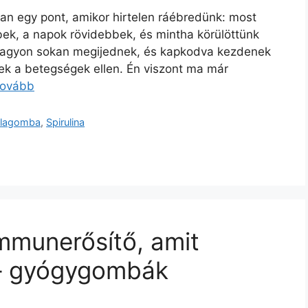
an egy pont, amikor hirtelen ráébredünk: most
bbek, a napok rövidebbek, és mintha körülöttünk
r nagyon sokan megijednek, és kapkodva kezdenek
k a betegségek ellen. Én viszont ma már
tovább
lagomba
,
Spirulina
mmunerősítő, amit
 – gyógygombák