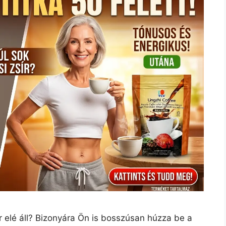
r elé áll? Bizonyára Ön is bosszúsan húzza be a