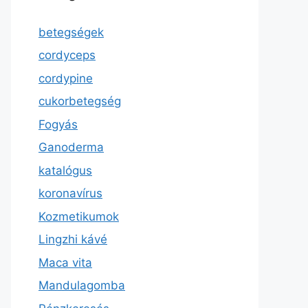
betegségek
cordyceps
cordypine
cukorbetegség
Fogyás
Ganoderma
katalógus
koronavírus
Kozmetikumok
Lingzhi kávé
Maca vita
Mandulagomba