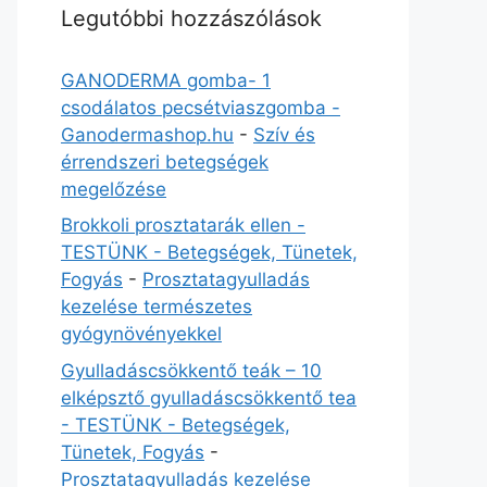
Legutóbbi hozzászólások
GANODERMA gomba- 1
csodálatos pecsétviaszgomba -
Ganodermashop.hu
-
Szív és
érrendszeri betegségek
megelőzése
Brokkoli prosztatarák ellen -
TESTÜNK - Betegségek, Tünetek,
Fogyás
-
Prosztatagyulladás
kezelése természetes
gyógynövényekkel
Gyulladáscsökkentő teák – 10
elképsztő gyulladáscsökkentő tea
- TESTÜNK - Betegségek,
Tünetek, Fogyás
-
Prosztatagyulladás kezelése