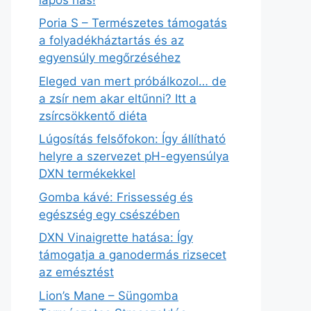
Poria S – Természetes támogatás
a folyadékháztartás és az
egyensúly megőrzéséhez
Eleged van mert próbálkozol… de
a zsír nem akar eltűnni? Itt a
zsírcsökkentő diéta
Lúgosítás felsőfokon: Így állítható
helyre a szervezet pH-egyensúlya
DXN termékekkel
Gomba kávé: Frissesség és
egészség egy csészében
DXN Vinaigrette hatása: Így
támogatja a ganodermás rizsecet
az emésztést
Lion’s Mane – Süngomba