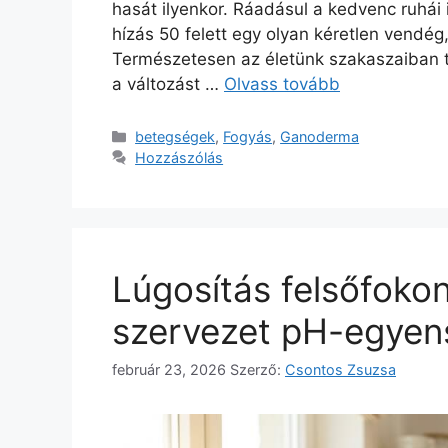
hasát ilyenkor. Ráadásul a kedvenc ruhái 
hízás 50 felett egy olyan kéretlen vendég
Természetesen az életünk szakaszaiban tel
a változást …
Olvass tovább
Kategória
betegségek
,
Fogyás
,
Ganoderma
Hozzászólás
Lúgosítás felsőfokon:
szervezet pH-egyen
február 23, 2026
Szerző:
Csontos Zsuzsa