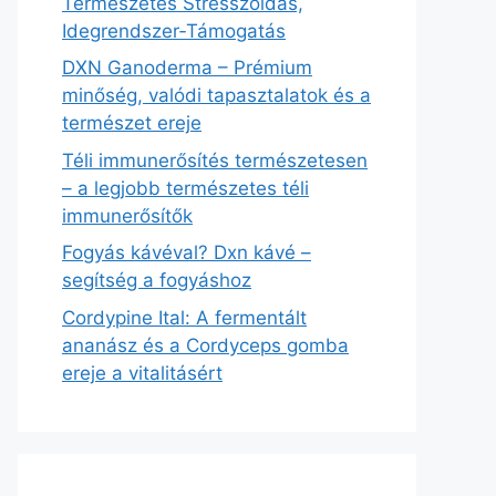
Természetes Stresszoldás,
Idegrendszer‑Támogatás
DXN Ganoderma – Prémium
minőség, valódi tapasztalatok és a
természet ereje
Téli immunerősítés természetesen
– a legjobb természetes téli
immunerősítők
Fogyás kávéval? Dxn kávé –
segítség a fogyáshoz
Cordypine Ital: A fermentált
ananász és a Cordyceps gomba
ereje a vitalitásért