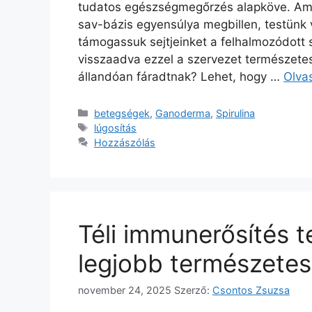
tudatos egészségmegőrzés alapköve. Ami
sav-bázis egyensúlya megbillen, testünk
támogassuk sejtjeinket a felhalmozódot
visszaadva ezzel a szervezet természetes 
állandóan fáradtnak? Lehet, hogy …
Olva
Kategória
betegségek
,
Ganoderma
,
Spirulina
Címkék
lúgosítás
Hozzászólás
Téli immunerősítés 
legjobb természetes
november 24, 2025
Szerző:
Csontos Zsuzsa