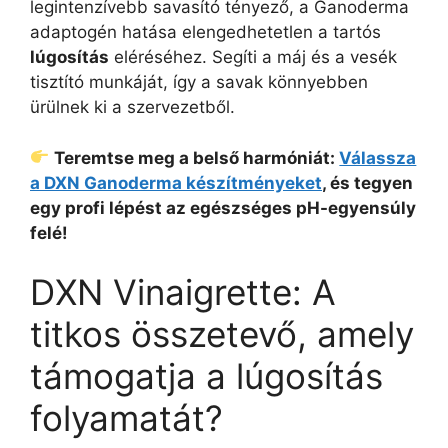
legintenzívebb savasító tényező, a Ganoderma
adaptogén hatása elengedhetetlen a tartós
lúgosítás
eléréséhez. Segíti a máj és a vesék
tisztító munkáját, így a savak könnyebben
ürülnek ki a szervezetből.
Teremtse meg a belső harmóniát:
Válassza
a DXN Ganoderma készítményeket
, és tegyen
egy profi lépést az egészséges pH-egyensúly
felé!
DXN Vinaigrette: A
titkos összetevő, amely
támogatja a lúgosítás
folyamatát?