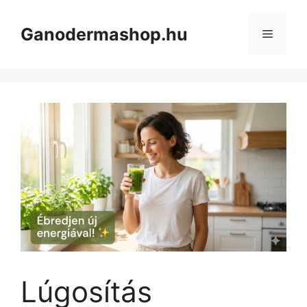
Kilépés
a
Ganodermashop.hu
Menü
tartalomba
Lúgosítás