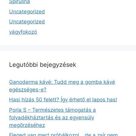
Spirulina
Uncategorized
Uncategorized
vágyfokozó
Legutóbbi bejegyzések
Ganoderma kávé: Tudd meg a gomba kávé
egészséges-e?
Hasi hízás 50 felett? Így érhető el lapos has!
Poria S – Természetes támogatás a
folyadékháztartás és az egyensúly
megőrzéséhez
Eleged van mert próbálkozol… de a zsír nem