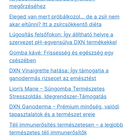
megőrzéséhez
Eleged van mert próbálkozol… de a zsír nem
akar eltűnni? Itt a zsírcsökkentő diéta
Lúgosítás felsőfokon: Így állítható helyre a
szervezet pH-egyensúlya DXN termékekkel
Gomba kávé: Frissesség és egészség egy
csészében
DXN Vinaigrette hatása: Így támogatja a
ganodermás rizsecet az emésztést
Lion’s Mane – Süngomba Természetes
Stresszoldás, Idegrendszer‑Támogatás
DXN Ganoderma – Prémium minőség, valódi
tapasztalatok és a természet ereje
Téli immunerősítés természetesen – a legjobb
természetes téli immunerősítők