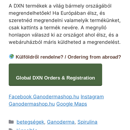
A DXN termékek a világ bármely országából
megrendelhetőek! Ha Európában élsz, és
szeretnéd megrendelni valamelyik termékünket,
csak kattints a termék nevére. A megnyíló
honlapon válaszd ki az országot ahol élsz, és a
webáruházból máris küldheted a megrendelést.
Külföldről rendelne? / Ordering from abroad?
Global DXN Orders & Registration
Facebook Ganodermashop.hu
Instagram
Ganodermashop.hu
Google Maps
Kategória
betegségek
,
Ganoderma
,
Spirulina
Címkék