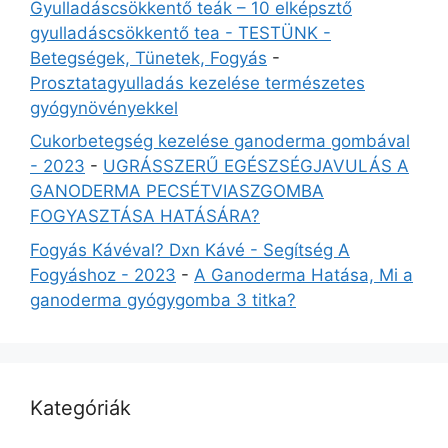
Gyulladáscsökkentő teák – 10 elképsztő
gyulladáscsökkentő tea - TESTÜNK -
Betegségek, Tünetek, Fogyás
-
Prosztatagyulladás kezelése természetes
gyógynövényekkel
Cukorbetegség kezelése ganoderma gombával
- 2023
-
UGRÁSSZERŰ EGÉSZSÉGJAVULÁS A
GANODERMA PECSÉTVIASZGOMBA
FOGYASZTÁSA HATÁSÁRA?
Fogyás Kávéval? Dxn Kávé - Segítség A
Fogyáshoz - 2023
-
A Ganoderma Hatása, Mi a
ganoderma gyógygomba 3 titka?
Kategóriák