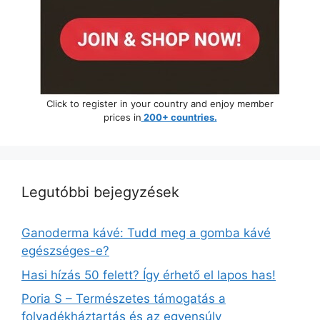
Click to register in your country and enjoy member
prices in
200+ countries.
Legutóbbi bejegyzések
Ganoderma kávé: Tudd meg a gomba kávé
egészséges-e?
Hasi hízás 50 felett? Így érhető el lapos has!
Poria S – Természetes támogatás a
folyadékháztartás és az egyensúly