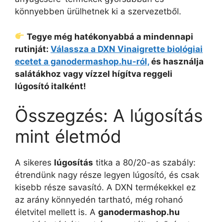
könnyebben ürülhetnek ki a szervezetből.
Tegye még hatékonyabbá a mindennapi
rutinját:
Válassza a DXN Vinaigrette biológiai
ecetet a ganodermashop.hu-ról,
és használja
salátákhoz vagy vízzel hígítva reggeli
lúgosító italként!
Összegzés: A lúgosítás
mint életmód
A sikeres
lúgosítás
titka a 80/20-as szabály:
étrendünk nagy része legyen lúgosító, és csak
kisebb része savasító. A DXN termékekkel ez
az arány könnyedén tartható, még rohanó
életvitel mellett is. A
ganodermashop.hu