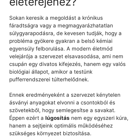
életerejéhez?
Sokan keresik a megoldást a krónikus
fáradtságra vagy a megmagyarázhatatlan
súlygyarapodásra, de kevesen tudják, hogy a
probléma gyökere gyakran a belső kémiai
egyensúly felborulása. A modern életmód
velejárója a szervezet elsavasodása, ami nem
csupán egy divatos kifejezés, hanem egy valós
biológiai állapot, amikor a testünk
pufferrendszerei túlterhelődnek.
Ennek eredményeként a szervezet kénytelen
ásványi anyagokat elvonni a csontokból és
szövetekből, hogy semlegesítse a savakat.
Éppen ezért a
lúgosítás
nem egy egyszeri kúra,
hanem a sejtjeink optimális működéséhez
szükséges környezet biztosítása.