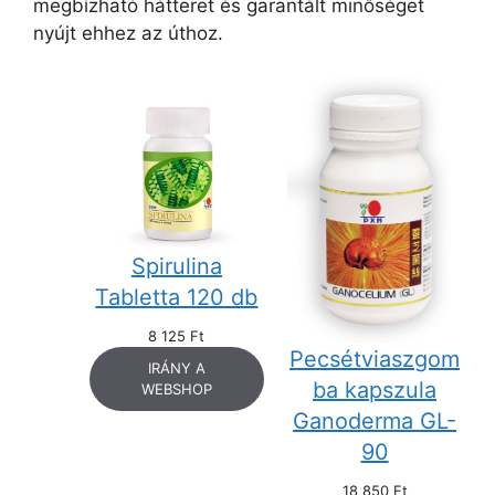
megbízható hátteret és garantált minőséget
nyújt ehhez az úthoz.
Spirulina
Tabletta 120 db
8 125
Ft
Pecsétviaszgom
IRÁNY A
ba kapszula
WEBSHOP
Ganoderma GL-
90
18 850
Ft