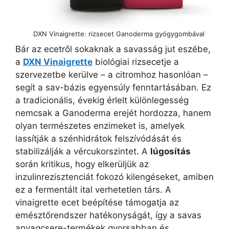
DXN Vinaigrette: rizsecet Ganoderma gyógygombával
Bár az ecetről sokaknak a savasság jut eszébe,
a
DXN Vinaigrette
biológiai rizsecetje a
szervezetbe kerülve – a citromhoz hasonlóan –
segít a sav-bázis egyensúly fenntartásában. Ez
a tradicionális, évekig érlelt különlegesség
nemcsak a Ganoderma erejét hordozza, hanem
olyan természetes enzimeket is, amelyek
lassítják a szénhidrátok felszívódását és
stabilizálják a vércukorszintet. A
lúgosítás
során kritikus, hogy elkerüljük az
inzulinrezisztenciát fokozó kilengéseket, amiben
ez a fermentált ital verhetetlen társ. A
vinaigrette ecet beépítése támogatja az
emésztőrendszer hatékonyságát, így a savas
anyagcsere-termékek gyorsabban és