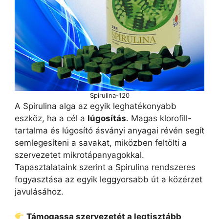
Spirulina-120
A Spirulina alga az egyik leghatékonyabb
eszköz, ha a cél a
lúgosítás
. Magas klorofill-
tartalma és lúgosító ásványi anyagai révén segít
semlegesíteni a savakat, miközben feltölti a
szervezetet mikrotápanyagokkal.
Tapasztalataink szerint a Spirulina rendszeres
fogyasztása az egyik leggyorsabb út a közérzet
javulásához.
Támogassa szervezetét a legtisztább