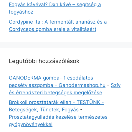
Fogyás kávéval? Dxn kávé – segítség a
fogyáshoz
Cordypine Ital: A fermentált ananász és a
Cordyceps gomba ereje a vitalitásért
Legutóbbi hozzászólások
GANODERMA gomba- 1 csodálatos
pecsétviaszgomba - Ganodermashop.hu
-
Szív
és érrendszeri betegségek megelőzése
Brokkoli prosztatarák ellen - TESTÜNK -
Betegségek, Tünetek, Fogyás
-
Prosztatagyulladás kezelése természetes
gyógynövényekkel