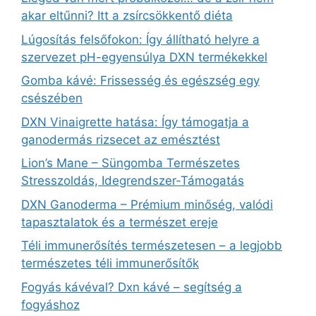
akar eltűnni? Itt a zsírcsökkentő diéta
Lúgosítás felsőfokon: Így állítható helyre a
szervezet pH-egyensúlya DXN termékekkel
Gomba kávé: Frissesség és egészség egy
csészében
DXN Vinaigrette hatása: Így támogatja a
ganodermás rizsecet az emésztést
Lion’s Mane – Süngomba Természetes
Stresszoldás, Idegrendszer‑Támogatás
DXN Ganoderma – Prémium minőség, valódi
tapasztalatok és a természet ereje
Téli immunerősítés természetesen – a legjobb
természetes téli immunerősítők
Fogyás kávéval? Dxn kávé – segítség a
fogyáshoz