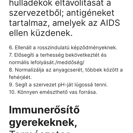
hulladékok eltávolítását a
szervezetből; antigéneket
tartalmaz, amelyek az AIDS
ellen küzdenek.
6. Ellenáll a rosszindulatú képződményeknek.
7. Elősegíti a terhesség bekövetkeztét és
normális lefolyását./meddőség/
8. Normalizálja az anyagcserét, többek között a
fehérjéét.
9. Segít a szervezet pH-ját lúgossá tenni.
10. Könnyen emészthető vas forrása.
Immunerősítő
gyerekeknek,