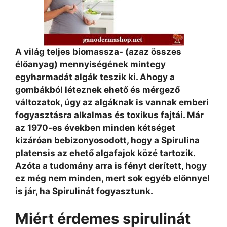
A világ teljes biomassza- (azaz összes
élőanyag) mennyiségének mintegy
egyharmadát algák teszik ki. Ahogy a
gombákból léteznek ehető és mérgező
változatok, úgy az algáknak is vannak emberi
fogyasztásra alkalmas és toxikus fajtái. Már
az 1970-es években minden kétséget
kizáróan bebizonyosodott, hogy a Spirulina
platensis az ehető algafajok közé tartozik.
Azóta a tudomány arra is fényt derített, hogy
ez még nem minden, mert sok egyéb előnnyel
is jár, ha Spirulinát fogyasztunk.
Miért érdemes spirulinát