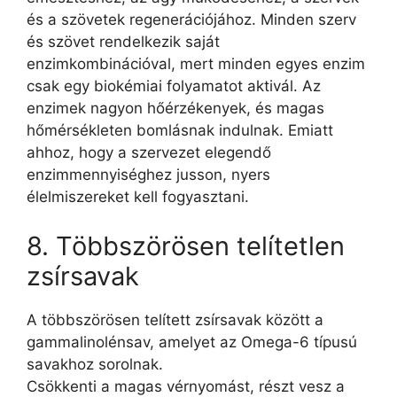
és a szövetek regenerációjához. Minden szerv
és szövet rendelkezik saját
enzimkombinációval, mert minden egyes enzim
csak egy biokémiai folyamatot aktivál. Az
enzimek nagyon hőérzékenyek, és magas
hőmérsékleten bomlásnak indulnak. Emiatt
ahhoz, hogy a szervezet elegendő
enzimmennyiséghez jusson, nyers
élelmiszereket kell fogyasztani.
8. Többszörösen telítetlen
zsírsavak
A többszörösen telített zsírsavak között a
gammalinolénsav, amelyet az Omega-6 típusú
savakhoz sorolnak.
Csökkenti a magas vérnyomást, részt vesz a