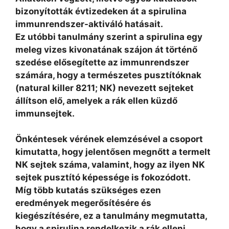
bizonyították évtizedeken át a spirulina
immunrendszer-aktiváló hatásait.
Ez utóbbi tanulmány szerint a spirulina egy
meleg vizes kivonatának szájon át történő
szedése elősegítette az immunrendszer
számára, hogy a természetes pusztítóknak
(natural killer 8211; NK) nevezett sejteket
állítson elő,
amelyek a rák ellen küzdő
immunsejtek.
Önkéntesek vérének elemzésével a csoport
kimutatta, hogy jelentősen megnőtt a termelt
NK sejtek száma, valamint, hogy az ilyen NK
sejtek pusztító képessége is fokozódott.
Míg több kutatás szükséges ezen
eredmények megerősítésére és
kiegészítésére, ez a tanulmány megmutatta,
hogy a spirulina rendelkezik a rák elleni