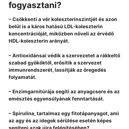
fogyasztani?
– Csökkenti a vér koleszterinszintjét és azon
belül is a káros hatású LDL-koleszterin
koncentrációját, miközben növeli az érvédő
HDL-koleszterin arányát.
– Antioxidánsai védik a szervezetet a rákkeltő
szabad gyököktől, erősítik a szervezet
immunrendszerét, lassítják az öregedés
folyamatát.
– Enzimgarnitúrája segíti az anyagcsere és az
emésztés egyensúlyának fenntartását.
– Spirulina, tartalmaz egy fitotápanyagot, ami
az agy és az idegek sérülése esetén képes
segíteni azok újra felépítésében?