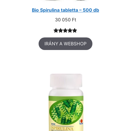
Bio Spirulina tabletta – 500 db
30 050
Ft
Értékelés
1
IRÁNY A WEBSHOP
5.00
az 5-
ből,
értékelés
alapján