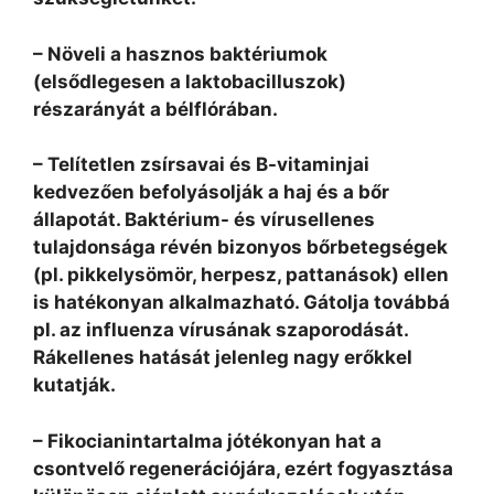
– Növeli a hasznos baktériumok
(elsődlegesen a laktobacilluszok)
részarányát a bélflórában.
– Telítetlen zsírsavai és B-vitaminjai
kedvezően befolyásolják a haj és a bőr
állapotát. Baktérium- és vírusellenes
tulajdonsága révén bizonyos bőrbetegségek
(pl. pikkelysömör, herpesz, pattanások) ellen
is hatékonyan alkalmazható. Gátolja továbbá
pl. az influenza vírusának szaporodását.
Rákellenes hatását jelenleg nagy erőkkel
kutatják.
– Fikocianintartalma jótékonyan hat a
csontvelő regenerációjára, ezért fogyasztása