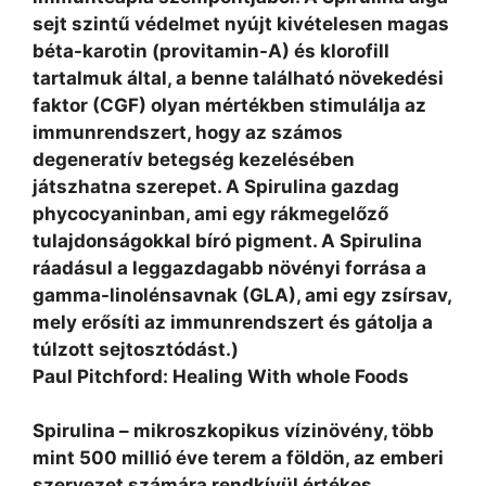
sejt szintű védelmet nyújt kivételesen magas
béta-karotin (provitamin-A) és klorofill
tartalmuk által, a benne található növekedési
faktor (CGF) olyan mértékben stimulálja az
immunrendszert, hogy az számos
degeneratív betegség kezelésében
játszhatna szerepet. A Spirulina gazdag
phycocyaninban, ami egy rákmegelőző
tulajdonságokkal bíró pigment. A Spirulina
ráadásul a leggazdagabb növényi forrása a
gamma-linolénsavnak (GLA), ami egy zsírsav,
mely erősíti az immunrendszert és gátolja a
túlzott sejtosztódást.)
Paul Pitchford: Healing With whole Foods
Spirulina – mikroszkopikus vízinövény, több
mint 500 millió éve terem a földön, az emberi
szervezet számára rendkívül értékes