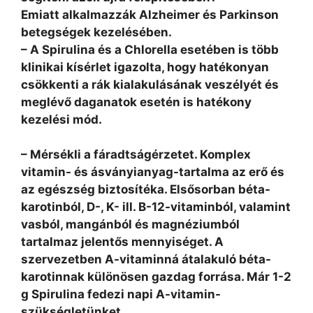
Emiatt alkalmazzák Alzheimer és Parkinson
betegségek kezelésében.
– A Spirulina és a Chlorella esetében is több
klinikai kísérlet igazolta, hogy hatékonyan
csökkenti a rák kialakulásának veszélyét és
meglévő daganatok esetén is hatékony
kezelési mód.
– Mérsékli a fáradtságérzetet. Komplex
vitamin- és ásványianyag-tartalma az erő és
az egészség biztosítéka. Elsősorban béta-
karotinból, D-, K- ill. B-12-vitaminból, valamint
vasból, mangánból és magnéziumból
tartalmaz jelentős mennyiséget. A
szervezetben A-vitaminná átalakuló béta-
karotinnak különösen gazdag forrása. Már 1-2
g Spirulina fedezi napi A-vitamin-
szükségletünket.