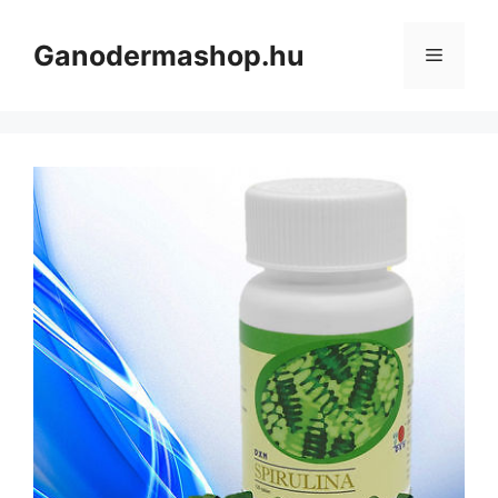
Kilépés
a
Ganodermashop.hu
Menü
tartalomba