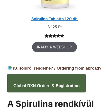
Spirulina Tabletta 120 db
8 125
Ft
Értékelés
2
IRÁNY A WEBSHOP
5.00
az 5-
ből,
értékelés
alapján
Külföldről rendelne? / Ordering from abroad?
Global DXN Orders & Registration
A Spirulina rendkívül