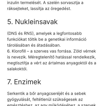
inzulin termelését. A szelén sorvasztja a
ráksejteket, lassítja az öregedést.
5. Nukleinsavak
(DNS és RNS), amelyek a legfontosabb
funkciókat töltik be a genetikai információ
tárolásában és átadásában.
6. Klorofill – a szerves vas forrása. Zöld vérnek
is nevezik. Méregtelenítő hatással rendelkezik,
megtisztítja a vért az ártalmas anyagoktól és a
salakoktól.
7. Enzimek
Serkentik a bőr anyagcseréjét és a sebek
gyógyulását, feltétlenül szükségesek az
emésztéshez, az agy mûködéséhez, a szervek