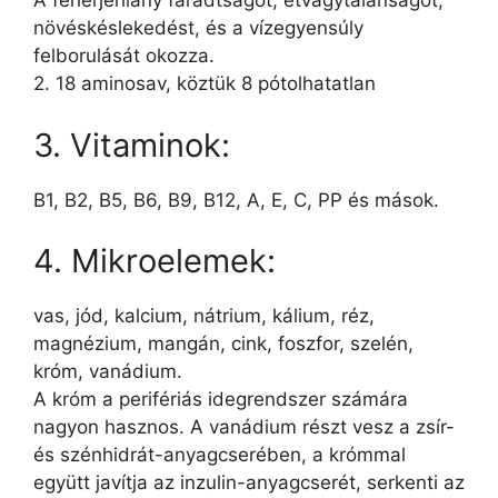
A fehérjehiány fáradtságot, étvágytalanságot,
növéskéslekedést, és a vízegyensúly
felborulását okozza.
2. 18 aminosav, köztük 8 pótolhatatlan
3. Vitaminok:
B1, B2, B5, B6, B9, B12, A, E, C, PP és mások.
4. Mikroelemek:
vas, jód, kalcium, nátrium, kálium, réz,
magnézium, mangán, cink, foszfor, szelén,
króm, vanádium.
A króm a perifériás idegrendszer számára
nagyon hasznos. A vanádium részt vesz a zsír-
és szénhidrát-anyagcserében, a krómmal
együtt javítja az inzulin-anyagcserét, serkenti az