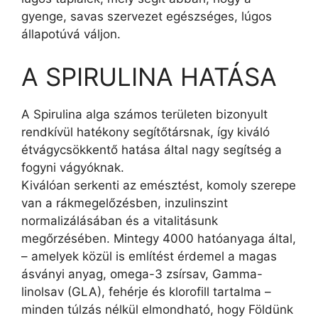
gyenge, savas szervezet egészséges, lúgos
állapotúvá váljon.
A SPIRULINA HATÁSA
A Spirulina alga számos területen bizonyult
rendkívül hatékony segítőtársnak, így kiváló
étvágycsökkentő hatása által nagy segítség a
fogyni vágyóknak.
Kiválóan serkenti az emésztést, komoly szerepe
van a rákmegelőzésben, inzulinszint
normalizálásában és a vitalitásunk
megőrzésében. Mintegy 4000 hatóanyaga által,
– amelyek közül is említést érdemel a magas
ásványi anyag, omega-3 zsírsav, Gamma-
linolsav (GLA), fehérje és klorofill tartalma –
minden túlzás nélkül elmondható, hogy Földünk