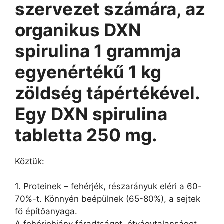
szervezet számára, az
organikus DXN
spirulina 1 grammja
egyenértékű 1 kg
zöldség tápértékével.
Egy DXN spirulina
tabletta 250 mg.
Köztük:
1. Proteinek – fehérjék, részarányuk eléri a 60-
70%-t. Könnyén beépülnek (65-80%), a sejtek
fő építőanyaga.