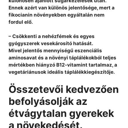
különösen ajánlott sugárkezelések után.
Ennek azért van különös jelentősége, mert a
fikocianin növényekben egyáltalán nem
fordul elő.
– Csökkenti a nehézfémek és egyes
gyógyszerek vesekárosító hatását.
Mivel jelentős mennyiségű eszenciális
aminosavat és a növényi táplálékokból teljes
mértékben hiányzó B12-vitamint tartalmaz, a
vegetáriánusok ideális táplálékkiegészítője.
Összetevői kedvezően
befolyásolják az
étvágytalan gyerekek
a növekedését.