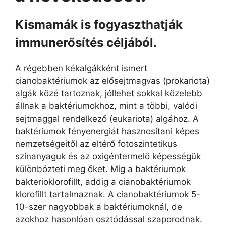
Kismamák is fogyaszthatják
immunerősítés céljából.
A régebben kékalgákként ismert
cianobaktériumok az elősejtmagvas (prokariota)
algák közé tartoznak, jóllehet sokkal közelebb
állnak a baktériumokhoz, mint a többi, valódi
sejtmaggal rendelkező (eukariota) algához. A
baktériumok fényenergiát hasznosítani képes
nemzetségeitől az eltérő fotoszintetikus
színanyaguk és az oxigéntermelő képességük
különbözteti meg őket. Míg a baktériumok
bakterioklorofillt, addig a cianobaktériumok
klorofillt tartalmaznak. A cianobaktériumok 5-
10-szer nagyobbak a baktériumoknál, de
azokhoz hasonlóan osztódással szaporodnak.