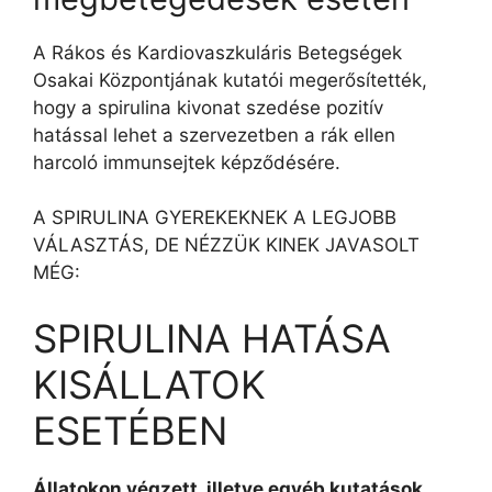
A Rákos és Kardiovaszkuláris Betegségek
Osakai Központjának kutatói megerősítették,
hogy a spirulina kivonat szedése pozitív
hatással lehet a szervezetben a rák ellen
harcoló immunsejtek képződésére.
A SPIRULINA GYEREKEKNEK A LEGJOBB
VÁLASZTÁS, DE NÉZZÜK KINEK JAVASOLT
MÉG:
SPIRULINA HATÁSA
KISÁLLATOK
ESETÉBEN
Állatokon végzett, illetve egyéb kutatások