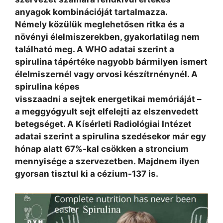
anyagok kombinációját tartalmazza.
Némely közülük meglehetősen ritka és a
növényi élelmiszerekben, gyakorlatilag nem
található meg. A WHO adatai szerint a
spirulina tápértéke nagyobb bármilyen ismert
élelmiszernél vagy orvosi készítrnénynél. A
spirulina képes
visszaadni a sejtek energetikai memóriáját –
a meggyógyult sejt elfelejti az elszenvedett
betegséget. A Kísérleti Radiológiai Intézet
adatai szerint a spirulina szedésekor már egy
hónap alatt 67%-kal csökken a stroncium
mennyisége a szervezetben.
Majdnem ilyen
gyorsan tisztul ki a cézium-137 is.