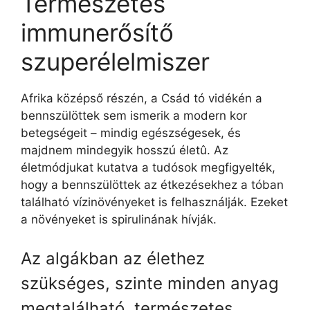
Természetes
immunerősítő
szuperélelmiszer
Afrika középső részén, a Csád tó vidékén a
bennszülöttek sem ismerik a modern kor
betegségeit – mindig egészségesek, és
majdnem mindegyik hosszú életû. Az
életmódjukat kutatva a tudósok megfigyelték,
hogy a bennszülöttek az étkezésekhez a tóban
található vízinövényeket is felhasználják. Ezeket
a növényeket is spirulinának hívják.
Az algákban az élethez
szükséges, szinte minden anyag
megtalálható, természetes