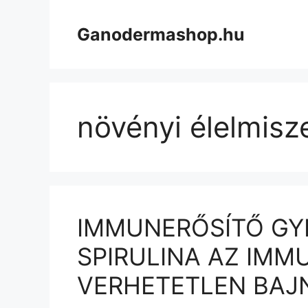
Kilépés
a
Ganodermashop.hu
tartalomba
növényi élelmis
IMMUNERŐSÍTŐ GY
SPIRULINA AZ IMM
VERHETETLEN BAJ