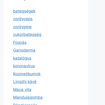
betegségek
cordyceps
cordypine
cukorbetegség
Fogyás
Ganoderma
katalógus
koronavírus
Kozmetikumok
Lingzhi kávé
Maca vita
Mandulagomba