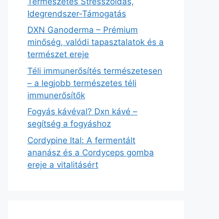
Természetes Stresszoldás,
Idegrendszer‑Támogatás
DXN Ganoderma – Prémium
minőség, valódi tapasztalatok és a
természet ereje
Téli immunerősítés természetesen
– a legjobb természetes téli
immunerősítők
Fogyás kávéval? Dxn kávé –
segítség a fogyáshoz
Cordypine Ital: A fermentált
ananász és a Cordyceps gomba
ereje a vitalitásért