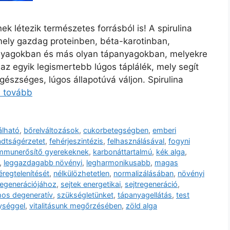
 létezik természetes forrásból is! A spirulina
mely gazdag proteinben, béta-karotinban,
 anyagokban és más olyan tápanyagokban, melyekre
z egyik legismertebb lúgos táplálék, mely segít
észséges, lúgos állapotúvá váljon. Spirulina
s tovább
álható
,
bőrelváltozások
,
cukorbetegségben
,
emberi
adtságérzetet
,
fehérjeszintézis
,
felhasználásával
,
fogyni
mmunerősítő gyerekeknek
,
karbonáttartalmú
,
kék alga
,
,
leggazdagabb növényi
,
legharmonikusabb
,
magas
regtelenítését
,
nélkülözhetetlen
,
normalizálásában
,
növényi
regenerációjához
,
sejtek energetikai
,
sejtregeneráció
,
os degeneratív
,
szükségletünket
,
tápanyagellátás
,
test
ységgel
,
vitalitásunk megőrzésében
,
zöld alga