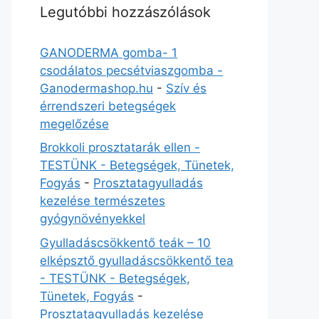
Legutóbbi hozzászólások
GANODERMA gomba- 1
csodálatos pecsétviaszgomba -
Ganodermashop.hu
-
Szív és
érrendszeri betegségek
megelőzése
Brokkoli prosztatarák ellen -
TESTÜNK - Betegségek, Tünetek,
Fogyás
-
Prosztatagyulladás
kezelése természetes
gyógynövényekkel
Gyulladáscsökkentő teák – 10
elképsztő gyulladáscsökkentő tea
- TESTÜNK - Betegségek,
Tünetek, Fogyás
-
Prosztatagyulladás kezelése