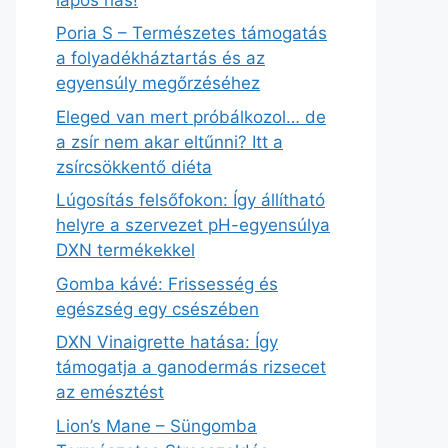
Poria S – Természetes támogatás
a folyadékháztartás és az
egyensúly megőrzéséhez
Eleged van mert próbálkozol… de
a zsír nem akar eltűnni? Itt a
zsírcsökkentő diéta
Lúgosítás felsőfokon: Így állítható
helyre a szervezet pH-egyensúlya
DXN termékekkel
Gomba kávé: Frissesség és
egészség egy csészében
DXN Vinaigrette hatása: Így
támogatja a ganodermás rizsecet
az emésztést
Lion’s Mane – Süngomba