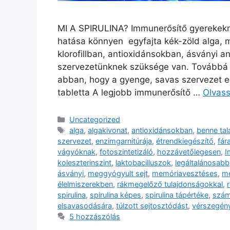
MI A SPIRULINA? Immunerősítő gyerekeknek
hatása könnyen egyfajta kék-zöld alga, 
klorofillban, antioxidánsokban, ásványi
szervezetünknek szüksége van. Továbbá a
abban, hogy a gyenge, savas szervezet eg
tabletta A legjobb immunerősítő …
Olvas
Kategória
Uncategorized
Címkék
alga
,
algakivonat
,
antioxidánsokban
,
benne tal
szervezet
,
enzimgarnitúrája
,
étrendkiegészítő
,
fár
vágyóknak
,
fotoszintetizáló
,
hozzávetőlegesen
,
I
koleszterinszint
,
laktobacilluszok
,
legáltalánosabb
ásványi
,
meggyógyult sejt
,
memóriavesztéses
,
mé
élelmiszerekben
,
rákmegelőző tulajdonságokkal
,
spirulina
,
spirulina képes
,
spirulina tápértéke
,
szám
elsavasodására
,
túlzott sejtosztódást
,
vérszegén
5 hozzászólás