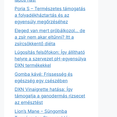
Poria S – Természetes támogatás
a folyadékháztartás és az
egyensúly megőrzéséhez
Eleged van mert próbálkozol… de
a zsír nem akar eltűnni? Itt a
zsírcsökkentő diéta
Lúgosítás felsőfokon: Így állítható
helyre a szervezet pH-egyensúlya
DXN termékekkel
Gomba kávé: Frissesség és
egészség egy csészében
DXN Vinaigrette hatása: Így
támogatja a ganodermás rizsecet
az emésztést
Lion’s Mane – Süngomba