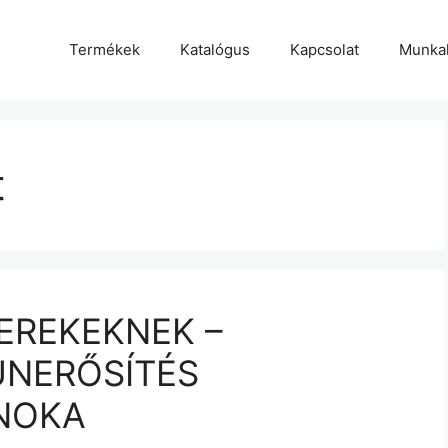
Termékek
Katalógus
Kapcsolat
Munka
t
EREKEKNEK –
UNERŐSÍTÉS
NOKA