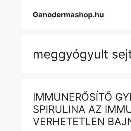
Kilépés
a
Ganodermashop.hu
tartalomba
meggyógyult sej
IMMUNERŐSÍTŐ GY
SPIRULINA AZ IMM
VERHETETLEN BAJ