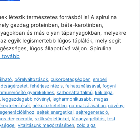
 létezik természetes forrásból is! A spirulina
mely gazdag proteinben, béta-karotinban,
 anyagokban és más olyan tápanyagokban, melyekre
z egyik legismertebb lúgos táplálék, mely segít
észséges, lúgos állapotúvá váljon. Spirulina
s tovább
álható
,
bőrelváltozások
,
cukorbetegségben
,
emberi
adtságérzetet
,
fehérjeszintézis
,
felhasználásával
,
fogyni
mmunerősítő gyerekeknek
,
karbonáttartalmú
,
kék alga
,
,
leggazdagabb növényi
,
legharmonikusabb
,
magas
regtelenítését
,
nélkülözhetetlen
,
normalizálásában
,
növényi
regenerációjához
,
sejtek energetikai
,
sejtregeneráció
,
os degeneratív
,
szükségletünket
,
tápanyagellátás
,
test
ységgel
,
vitalitásunk megőrzésében
,
zöld alga