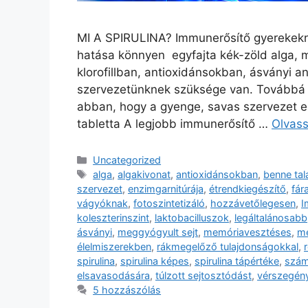
MI A SPIRULINA? Immunerősítő gyerekeknek
hatása könnyen egyfajta kék-zöld alga, 
klorofillban, antioxidánsokban, ásványi
szervezetünknek szüksége van. Továbbá a
abban, hogy a gyenge, savas szervezet eg
tabletta A legjobb immunerősítő …
Olvas
Kategória
Uncategorized
Címkék
alga
,
algakivonat
,
antioxidánsokban
,
benne tal
szervezet
,
enzimgarnitúrája
,
étrendkiegészítő
,
fár
vágyóknak
,
fotoszintetizáló
,
hozzávetőlegesen
,
I
koleszterinszint
,
laktobacilluszok
,
legáltalánosabb
ásványi
,
meggyógyult sejt
,
memóriavesztéses
,
mé
élelmiszerekben
,
rákmegelőző tulajdonságokkal
,
spirulina
,
spirulina képes
,
spirulina tápértéke
,
szám
elsavasodására
,
túlzott sejtosztódást
,
vérszegén
5 hozzászólás