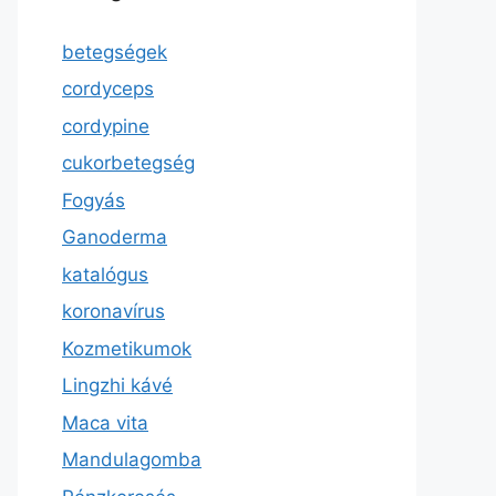
betegségek
cordyceps
cordypine
cukorbetegség
Fogyás
Ganoderma
katalógus
koronavírus
Kozmetikumok
Lingzhi kávé
Maca vita
Mandulagomba