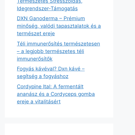
Természetes Stresszoldás,
Idegrendszer‑Támogatás
DXN Ganoderma – Prémium
minőség, valódi tapasztalatok és a
természet ereje
Téli immunerősítés természetesen
– a legjobb természetes téli
immunerősítők
Fogyás kávéval? Dxn kávé –
segítség a fogyáshoz
Cordypine Ital: A fermentált
ananász és a Cordyceps gomba
ereje a vitalitásért