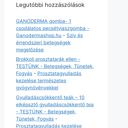
Legutóbbi hozzászólások
GANODERMA gomba- 1
csodálatos pecsétviaszgomba -
Ganodermashop.hu
-
Szív és
érrendszeri betegségek
megelőzése
Brokkoli prosztatarák ellen -
TESTÜNK - Betegségek, Tünetek,
Fogyás
-
Prosztatagyulladás
kezelése természetes
gyógynövényekkel
Gyulladáscsökkentő teák – 10
elképsztő gyulladáscsökkentő tea
- TESTÜNK - Betegségek,
Tünetek, Fogyás
-
Prosztatagyulladás kezelése