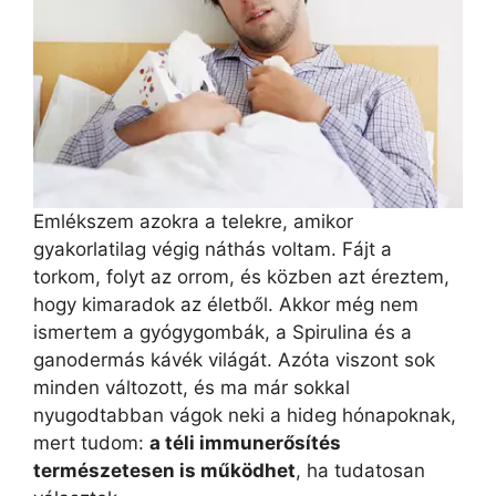
Emlékszem azokra a telekre, amikor
gyakorlatilag végig náthás voltam. Fájt a
torkom, folyt az orrom, és közben azt éreztem,
hogy kimaradok az életből. Akkor még nem
ismertem a gyógygombák, a Spirulina és a
ganodermás kávék világát. Azóta viszont sok
minden változott, és ma már sokkal
nyugodtabban vágok neki a hideg hónapoknak,
mert tudom:
a téli immunerősítés
természetesen is működhet
, ha tudatosan