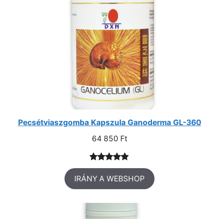
Pecsétviaszgomba Kapszula Ganoderma GL-360
64 850
Ft
Értékelés
3
IRÁNY A WEBSHOP
5.00
az 5-
ből,
értékelés
alapján