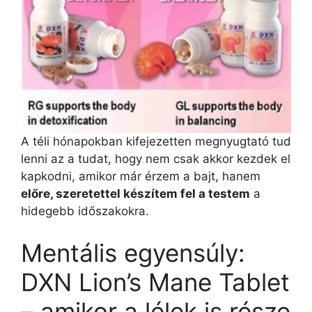
A téli hónapokban kifejezetten megnyugtató tud
lenni az a tudat, hogy nem csak akkor kezdek el
kapkodni, amikor már érzem a bajt, hanem
előre, szeretettel készítem fel a testem
a
hidegebb időszakokra.
Mentális egyensúly:
DXN Lion’s Mane Tablet
– amikor a lélek is része