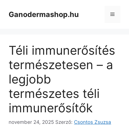
Kilépés
a
Ganodermashop.hu
Menü
tartalomba
Téli immunerősítés
természetesen – a
legjobb
természetes téli
immunerősítők
november 24, 2025
Szerző:
Csontos Zsuzsa