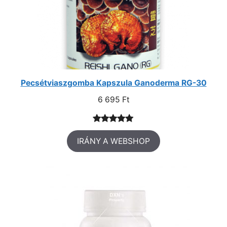
Pecsétviaszgomba Kapszula Ganoderma RG-30
6 695
Ft
Értékelés
1
IRÁNY A WEBSHOP
5.00
az 5-
ből,
értékelés
alapján