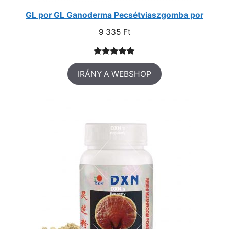
GL por GL Ganoderma Pecsétviaszgomba por
9 335
Ft
Értékelés
2
IRÁNY A WEBSHOP
5.00
az 5-
ből,
értékelés
alapján