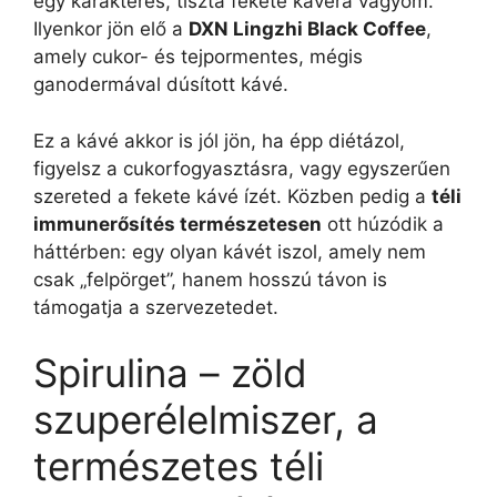
egy karakteres, tiszta fekete kávéra vágyom.
Ilyenkor jön elő a
DXN Lingzhi Black Coffee
,
amely cukor- és tejpormentes, mégis
ganodermával dúsított kávé.
Ez a kávé akkor is jól jön, ha épp diétázol,
figyelsz a cukorfogyasztásra, vagy egyszerűen
szereted a fekete kávé ízét. Közben pedig a
téli
immunerősítés természetesen
ott húzódik a
háttérben: egy olyan kávét iszol, amely nem
csak „felpörget”, hanem hosszú távon is
támogatja a szervezetedet.
Spirulina – zöld
szuperélelmiszer, a
természetes téli