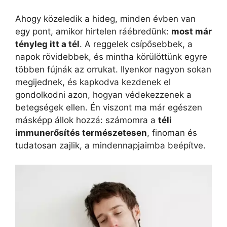
Ahogy közeledik a hideg, minden évben van
egy pont, amikor hirtelen ráébredünk:
most már
tényleg itt a tél
. A reggelek csípősebbek, a
napok rövidebbek, és mintha körülöttünk egyre
többen fújnák az orrukat. Ilyenkor nagyon sokan
megijednek, és kapkodva kezdenek el
gondolkodni azon, hogyan védekezzenek a
betegségek ellen. Én viszont ma már egészen
másképp állok hozzá: számomra a
téli
immunerősítés természetesen
, finoman és
tudatosan zajlik, a mindennapjaimba beépítve.