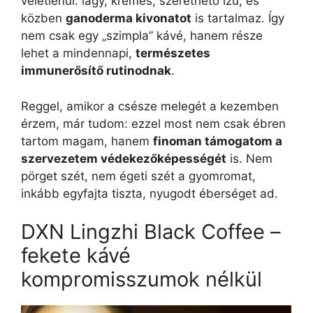
véletlenül: lágy, krémes, szerethető ízű, és
közben
ganoderma kivonatot
is tartalmaz. Így
nem csak egy „szimpla” kávé, hanem része
lehet a mindennapi,
természetes
immunerősítő rutinodnak
.
Reggel, amikor a csésze melegét a kezemben
érzem, már tudom: ezzel most nem csak ébren
tartom magam, hanem
finoman támogatom a
szervezetem védekezőképességét
is. Nem
pörget szét, nem égeti szét a gyomromat,
inkább egyfajta tiszta, nyugodt éberséget ad.
DXN Lingzhi Black Coffee –
fekete kávé
kompromisszumok nélkül