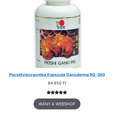
Pecsétviaszgomba Kapszula Ganoderma RG-360
64 850
Ft
Értékelés
1
IRÁNY A WEBSHOP
5.00
az 5-
ből,