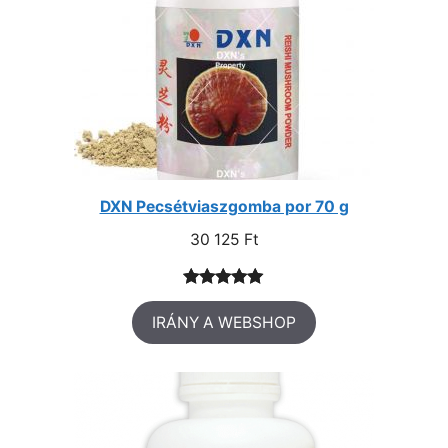
DXN Pecsétviaszgomba por 70 g
30 125
Ft
Értékelés
1
IRÁNY A WEBSHOP
5.00
az 5-
ből,
értékelés
alapján