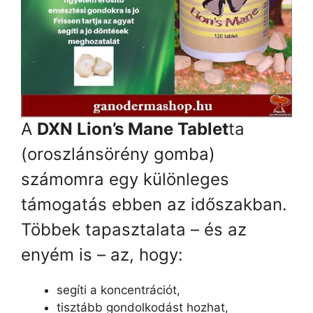
A
DXN Lion’s Mane Tablet
ta
(oroszlánsörény gomba)
számomra egy különleges
támogatás ebben az időszakban.
Többek tapasztalata – és az
enyém is – az, hogy:
segíti a koncentrációt,
tisztább gondolkodást hozhat,