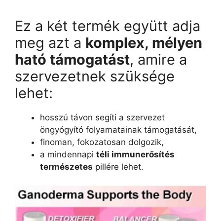
értékelés
alapján
Ez a két termék együtt adja
meg azt a
komplex, mélyen
ható támogatást
, amire a
szervezetnek szüksége
lehet:
hosszú távon segíti a szervezet
öngyógyító folyamatainak támogatását,
finoman, fokozatosan dolgozik,
a mindennapi
téli immunerősítés
természetes
pillére lehet.