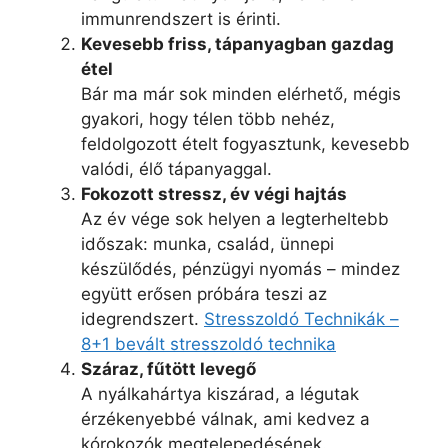
immunrendszert is érinti.
Kevesebb friss, tápanyagban gazdag
étel
Bár ma már sok minden elérhető, mégis
gyakori, hogy télen több nehéz,
feldolgozott ételt fogyasztunk, kevesebb
valódi, élő tápanyaggal.
Fokozott stressz, év végi hajtás
Az év vége sok helyen a legterheltebb
időszak: munka, család, ünnepi
készülődés, pénzügyi nyomás – mindez
együtt erősen próbára teszi az
idegrendszert.
Stresszoldó Technikák –
8+1 bevált stresszoldó technika
Száraz, fűtött levegő
A nyálkahártya kiszárad, a légutak
érzékenyebbé válnak, ami kedvez a
kórokozók megtelepedésének.