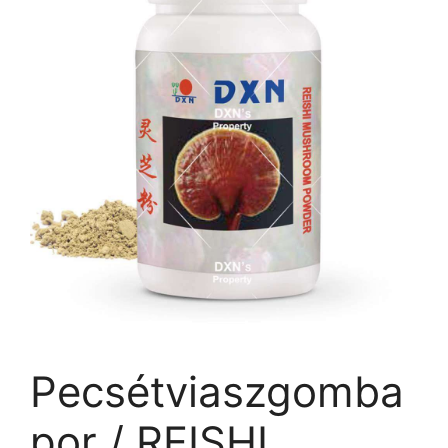
Pecsétviaszgomba
por / REISHI