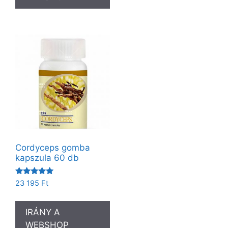
Cordyceps gomba
kapszula 60 db
Értékelés:
23 195
Ft
5.00
/ 5
IRÁNY A
WEBSHOP