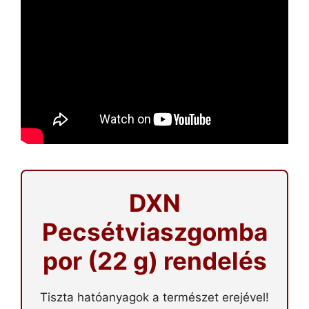
DXN
Pecsétviaszgomba
por (22 g) rendelés
Tiszta hatóanyagok a természet erejével!