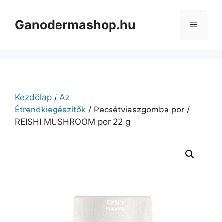
Kilépés
a
Ganodermashop.hu
Menü
tartalomba
Kezdőlap
/
Az
Étrendkiegészítők
/ Pecsétviaszgomba por /
REISHI MUSHROOM por 22 g