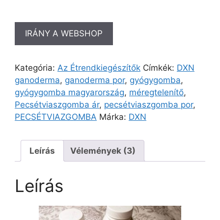
IRÁNY A WEBSHOP
Kategória:
Az Étrendkiegészítők
Címkék:
DXN
ganoderma
,
ganoderma por
,
gyógygomba
,
gyógygomba magyarország
,
méregtelenítő
,
Pecsétviaszgomba ár
,
pecsétviaszgomba por
,
PECSÉTVIAZGOMBA
Márka:
DXN
Leírás
Vélemények (3)
Leírás