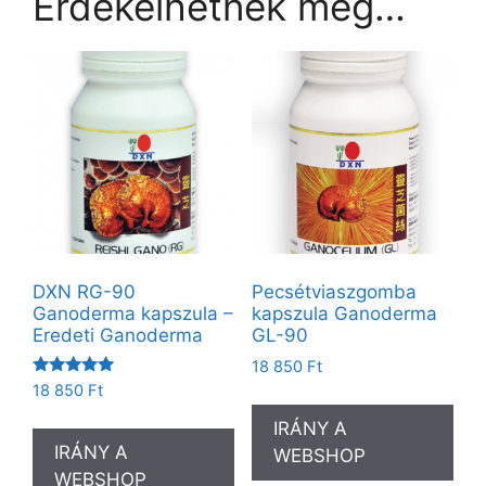
Érdekelhetnek még…
DXN RG-90
Pecsétviaszgomba
Ganoderma kapszula –
kapszula Ganoderma
Eredeti Ganoderma
GL-90
18 850
Ft
Értékelés:
18 850
Ft
5.00
/ 5
IRÁNY A
IRÁNY A
WEBSHOP
WEBSHOP