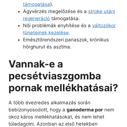
támogatása
).
Agyvérzés megelőzése és a
stroke utáni
regeneráció
támogatása.
Női problémák enyhítése és a
változókor
tüneteinek kezelése
.
Emésztőrendszeri panaszok, krónikus
hörghurut és asztma.
Vannak-e a
pecsétviaszgomba
pornak mellékhatásai?
A több évezredes alkalmazás során
bebizonyosodott, hogy a
ganoderma por
nem
okoz káros mellékhatásokat, és nem lehet
túladagolni. Azonban az első hetekben