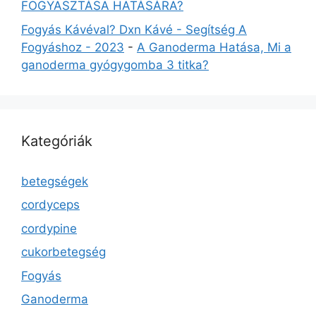
FOGYASZTÁSA HATÁSÁRA?
Fogyás Kávéval? Dxn Kávé - Segítség A
Fogyáshoz - 2023
-
A Ganoderma Hatása, Mi a
ganoderma gyógygomba 3 titka?
Kategóriák
betegségek
cordyceps
cordypine
cukorbetegség
Fogyás
Ganoderma