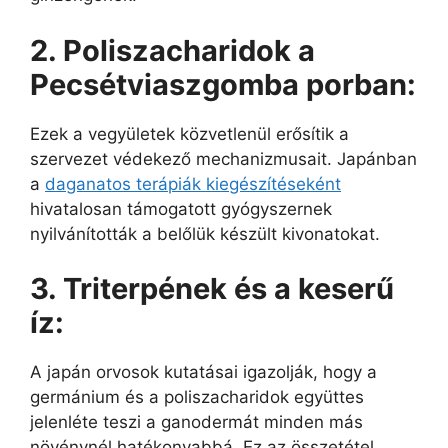
2. Poliszacharidok a
Pecsétviaszgomba porban:
Ezek a vegyületek közvetlenül erősítik a
szervezet védekező mechanizmusait. Japánban
a
daganatos terápiák kiegészítéseként
hivatalosan támogatott gyógyszernek
nyilvánították a belőlük készült kivonatokat.
3. Triterpének és a keserű
íz:
A japán orvosok kutatásai igazolják, hogy a
germánium és a poliszacharidok együttes
jelenléte teszi a ganodermát minden más
növénynél hatékonyabbá. Ez az összetétel