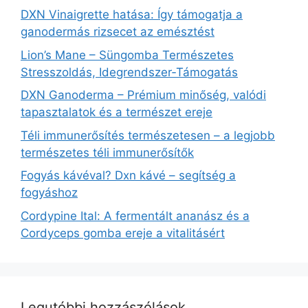
DXN Vinaigrette hatása: Így támogatja a
ganodermás rizsecet az emésztést
Lion’s Mane – Süngomba Természetes
Stresszoldás, Idegrendszer‑Támogatás
DXN Ganoderma – Prémium minőség, valódi
tapasztalatok és a természet ereje
Téli immunerősítés természetesen – a legjobb
természetes téli immunerősítők
Fogyás kávéval? Dxn kávé – segítség a
fogyáshoz
Cordypine Ital: A fermentált ananász és a
Cordyceps gomba ereje a vitalitásért
Legutóbbi hozzászólások