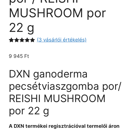
MUSHROOM por
22 g
(
3
vásárlói értékelés)
Értékelés
3
5.00
az 5-
9 945
Ft
ből,
értékelés
alapján
DXN ganoderma
pecsétviaszgomba por/
REISHI MUSHROOM
por 22 g
A DXN termékei regisztrációval termelői áron