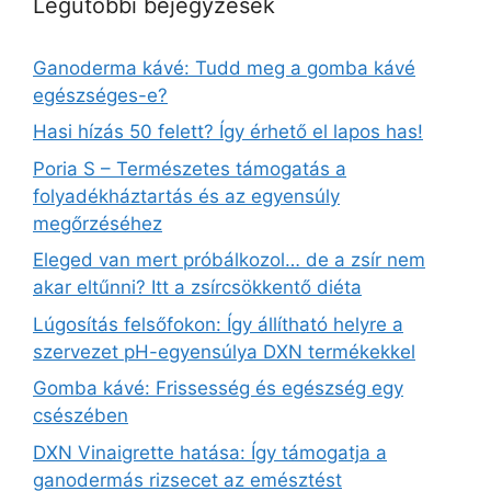
Legutóbbi bejegyzések
Ganoderma kávé: Tudd meg a gomba kávé
egészséges-e?
Hasi hízás 50 felett? Így érhető el lapos has!
Poria S – Természetes támogatás a
folyadékháztartás és az egyensúly
megőrzéséhez
Eleged van mert próbálkozol… de a zsír nem
akar eltűnni? Itt a zsírcsökkentő diéta
Lúgosítás felsőfokon: Így állítható helyre a
szervezet pH-egyensúlya DXN termékekkel
Gomba kávé: Frissesség és egészség egy
csészében
DXN Vinaigrette hatása: Így támogatja a
ganodermás rizsecet az emésztést