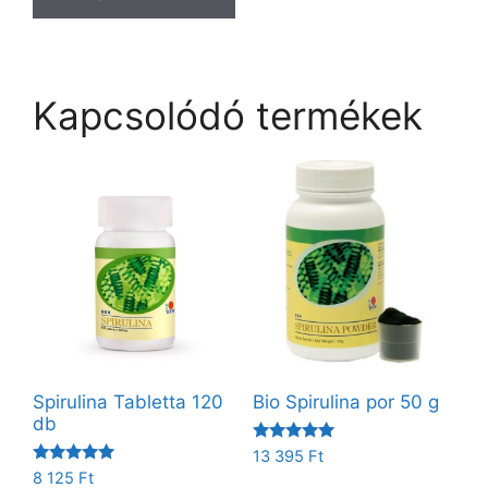
Kapcsolódó termékek
Spirulina Tabletta 120
Bio Spirulina por 50 g
db
Értékelés:
13 395
Ft
5.00
Értékelés:
8 125
Ft
/ 5