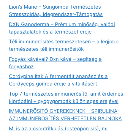
Lion’s Mane – Süngomba Természetes
Stresszoldás, Idegrendszer‑Támogatás
DXN Ganoderma – Prémium minőség, valódi
tapasztalatok és a természet ereje
Téli immunerősítés természetesen – a legjobb
természetes téli immunerősítők
Fogyás kávéval? Dxn kávé – segítség a
fogyáshoz
Cordypine Ital: A fermentált ananász és a
Cordyceps gomba ereje a vitalitásért
Top 7 természetes immunerősítő, amit érdemes
kipróbálni – gyógygombák különleges erejével
IMMUNERŐSÍTŐ GYEREKEKNEK – SPIRULINA
AZ IMMUNERŐSÍTÉS VERHETETLEN BAJNOKA
Mi is az a csontritkulás (osteoporosis), mi