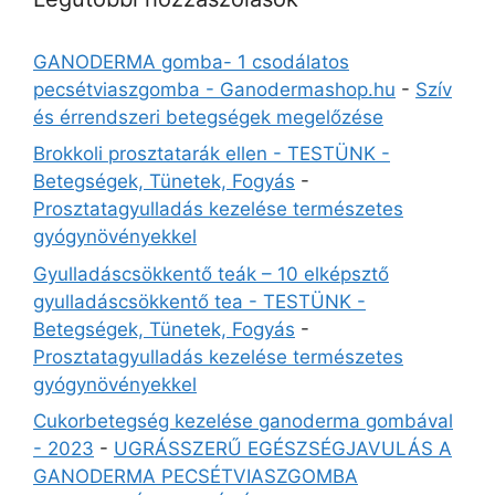
GANODERMA gomba- 1 csodálatos
pecsétviaszgomba - Ganodermashop.hu
-
Szív
és érrendszeri betegségek megelőzése
Brokkoli prosztatarák ellen - TESTÜNK -
Betegségek, Tünetek, Fogyás
-
Prosztatagyulladás kezelése természetes
gyógynövényekkel
Gyulladáscsökkentő teák – 10 elképsztő
gyulladáscsökkentő tea - TESTÜNK -
Betegségek, Tünetek, Fogyás
-
Prosztatagyulladás kezelése természetes
gyógynövényekkel
Cukorbetegség kezelése ganoderma gombával
- 2023
-
UGRÁSSZERŰ EGÉSZSÉGJAVULÁS A
GANODERMA PECSÉTVIASZGOMBA