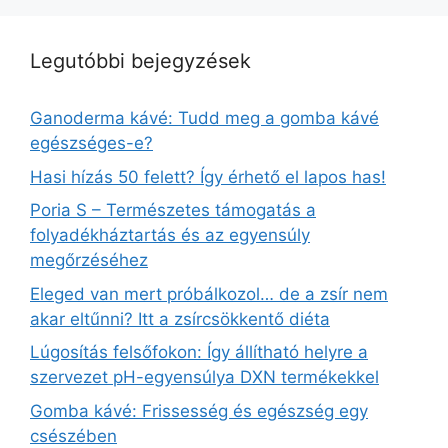
Legutóbbi bejegyzések
Ganoderma kávé: Tudd meg a gomba kávé
egészséges-e?
Hasi hízás 50 felett? Így érhető el lapos has!
Poria S – Természetes támogatás a
folyadékháztartás és az egyensúly
megőrzéséhez
Eleged van mert próbálkozol… de a zsír nem
akar eltűnni? Itt a zsírcsökkentő diéta
Lúgosítás felsőfokon: Így állítható helyre a
szervezet pH-egyensúlya DXN termékekkel
Gomba kávé: Frissesség és egészség egy
csészében