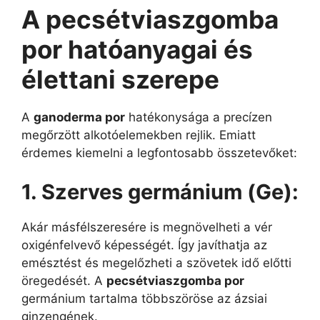
A pecsétviaszgomba
por hatóanyagai és
élettani szerepe
A
ganoderma por
hatékonysága a precízen
megőrzött alkotóelemekben rejlik. Emiatt
érdemes kiemelni a legfontosabb összetevőket:
1. Szerves germánium (Ge):
Akár másfélszeresére is megnövelheti a vér
oxigénfelvevő képességét. Így javíthatja az
emésztést és megelőzheti a szövetek idő előtti
öregedését. A
pecsétviaszgomba por
germánium tartalma többszöröse az ázsiai
ginzengének.