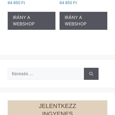
Értékelés:
Értékelés:
64 850
Ft
64 850
Ft
5.00
5.00
/ 5
/ 5
IRÁNY A
IRÁNY A
WEBSHOP
WEBSHOP
Keresés: