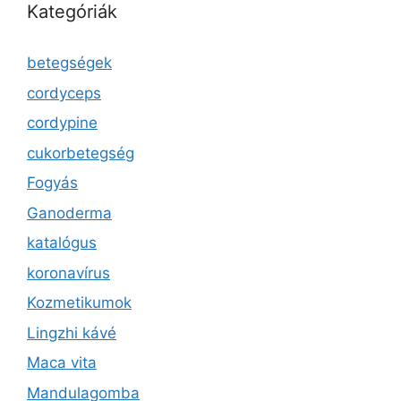
Kategóriák
betegségek
cordyceps
cordypine
cukorbetegség
Fogyás
Ganoderma
katalógus
koronavírus
Kozmetikumok
Lingzhi kávé
Maca vita
Mandulagomba