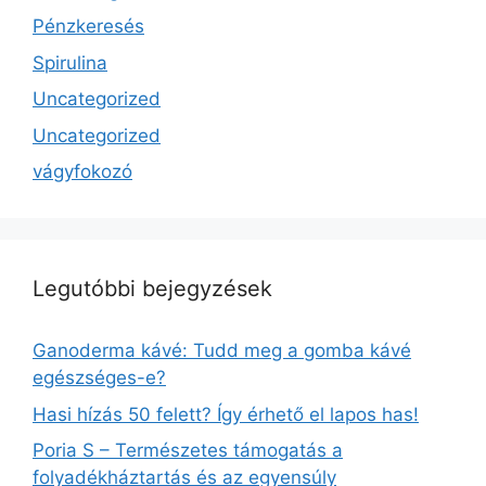
Pénzkeresés
Spirulina
Uncategorized
Uncategorized
vágyfokozó
Legutóbbi bejegyzések
Ganoderma kávé: Tudd meg a gomba kávé
egészséges-e?
Hasi hízás 50 felett? Így érhető el lapos has!
Poria S – Természetes támogatás a
folyadékháztartás és az egyensúly