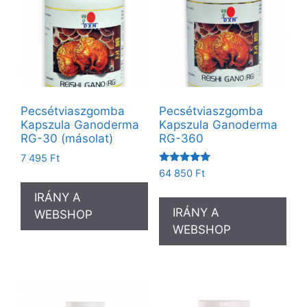
Pecsétviaszgomba
Pecsétviaszgomba
Kapszula Ganoderma
Kapszula Ganoderma
RG-30 (másolat)
RG-360
7 495
Ft
Értékelés:
64 850
Ft
5.00
/ 5
IRÁNY A
IRÁNY A
WEBSHOP
WEBSHOP