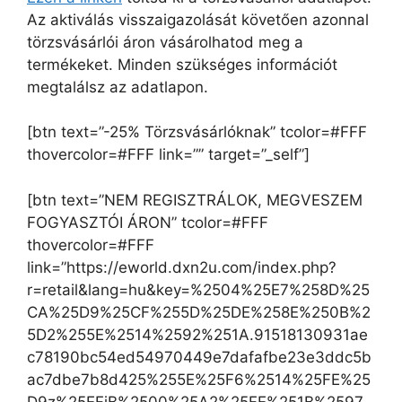
Az aktiválás visszaigazolását követően azonnal
törzsvásárlói áron vásárolhatod meg a
termékeket. Minden szükséges információt
megtalálsz az adatlapon.
[btn text=”-25% Törzsvásárlóknak” tcolor=#FFF
thovercolor=#FFF link=”” target=”_self”]
[btn text=”NEM REGISZTRÁLOK, MEGVESZEM
FOGYASZTÓI ÁRON” tcolor=#FFF
thovercolor=#FFF
link=”https://eworld.dxn2u.com/index.php?
r=retail&lang=hu&key=%2504%25E7%258D%25
CA%25D9%25CF%255D%25DE%258E%250B%2
5D2%255E%2514%2592%251A.91518130931ae
c78190bc54ed54970449e7dafafbe23e3ddc5b
ac7dbe7b8d425%255E%25F6%2514%25FE%25
D9z%25EFiB%2500%25A2%25FE%251B%2597