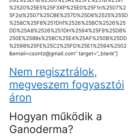
%2520%25E5%25F3XP%25E0%25F1n%2507%2
5F2sI%2507%25CBE%257D%25D6%2525%255D
%258C%25F8%251Dhf%2526%25BC%2526%25
DD%25A8%2526%251DH%2594%25F9%25D8%
250E%2588s%258C%25E4%25AF%250B%25DD
%2598%25FE%25C2%25FD%25E1%2594%2502
&email=csontz@gmail.com” target=”_blank”]
Nem regisztrálok,
megveszem fogyasztói
áron
Hogyan működik a
Ganoderma?