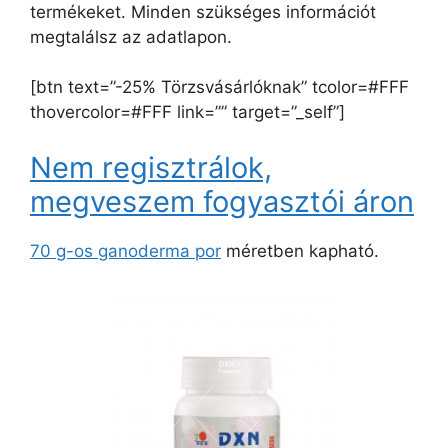
termékeket. Minden szükséges információt
megtalálsz az adatlapon.
[btn text=”-25% Törzsvásárlóknak” tcolor=#FFF
thovercolor=#FFF link=”” target=”_self”]
Nem regisztrálok,
megveszem fogyasztói áron
70 g-os ganoderma por
méretben kapható.