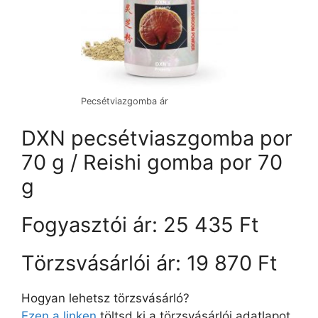
Pecsétviazgomba ár
DXN pecsétviaszgomba por
70 g / Reishi gomba por 70
g
Fogyasztói ár: 25 435 Ft
Törzsvásárlói ár: 19 870 Ft
Hogyan lehetsz törzsvásárló?
Ezen a linken
töltsd ki a törzsvásárlói adatlapot.