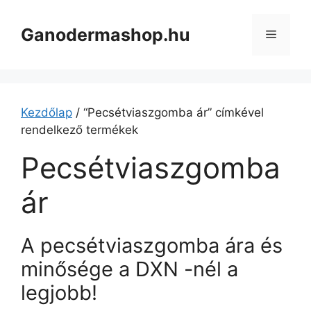
Kilépés
a
Ganodermashop.hu
Menü
tartalomba
Kezdőlap
/ “Pecsétviaszgomba ár” címkével
rendelkező termékek
Pecsétviaszgomba
ár
A pecsétviaszgomba ára és
minősége a DXN -nél a
legjobb!