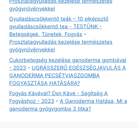
Prosztatagyulladás kezelése természetes
gyógynövényekkel
Gyulladáscsökkentő teák – 10 elképsztő
gyulladáscsökkentő tea - TESTÜNK -
Betegségek, Tünetek, Fogyás
-
Prosztatagyulladás kezelése természetes
gyógynövényekkel
Cukorbetegség kezelése ganoderma gombával
- 2023
-
UGRÁSSZERŰ EGÉSZSÉGJAVULÁS A
GANODERMA PECSÉTVIASZGOMBA
FOGYASZTÁSA HATÁSÁRA?
Fogyás Kávéval? Dxn Kávé - Segítség A
Fogyáshoz - 2023
-
A Ganoderma Hatása, Mi a
ganoderma gyógygomba 3 titka?