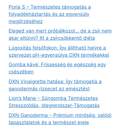
Poria S – Természetes támogatás a
folyadékháztartás és az egyensúly
megőrzéséhez
Eleged van mert próbálkozol… de a zsír nem
akar eltűnni? Itt a zsírcsökkentő diéta
Lúgosítás felsőfokon: Így állítható helyre a
szervezet pH-egyensúlya DXN termékekkel
Gomba kávé: Frissesség és egészség egy
csészében
DXN Vinaigrette hatása: Így támogatja a
ganodermás rizsecet az emésztést
Lion’s Mane – Süngomba Természetes
Stresszoldás, Idegrendszer‑Támogatás
DXN Ganoderma – Prémium minőség, valódi
tapasztalatok és a természet ereje