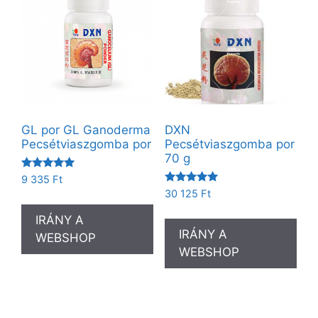
GL por GL Ganoderma
DXN
Pecsétviaszgomba por
Pecsétviaszgomba por
70 g
Értékelés:
9 335
Ft
5.00
Értékelés:
30 125
Ft
/ 5
5.00
/ 5
IRÁNY A
IRÁNY A
WEBSHOP
WEBSHOP