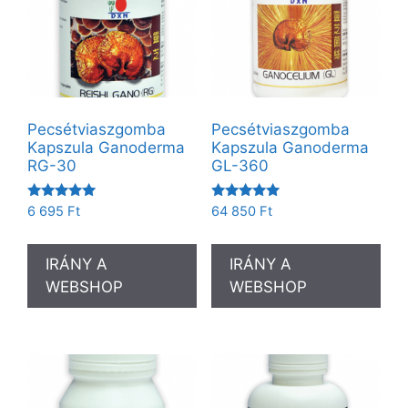
Pecsétviaszgomba
Pecsétviaszgomba
Kapszula Ganoderma
Kapszula Ganoderma
RG-30
GL-360
Értékelés:
Értékelés:
6 695
Ft
64 850
Ft
5.00
5.00
/ 5
/ 5
IRÁNY A
IRÁNY A
WEBSHOP
WEBSHOP