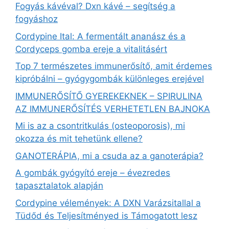
Fogyás kávéval? Dxn kávé – segítség a
fogyáshoz
Cordypine Ital: A fermentált ananász és a
Cordyceps gomba ereje a vitalitásért
Top 7 természetes immunerősítő, amit érdemes
kipróbálni – gyógygombák különleges erejével
IMMUNERŐSÍTŐ GYEREKEKNEK – SPIRULINA
AZ IMMUNERŐSÍTÉS VERHETETLEN BAJNOKA
Mi is az a csontritkulás (osteoporosis), mi
okozza és mit tehetünk ellene?
GANOTERÁPIA, mi a csuda az a ganoterápia?
A gombák gyógyító ereje – évezredes
tapasztalatok alapján
Cordypine vélemények: A DXN Varázsitallal a
Tüdőd és Teljesítményed is Támogatott lesz