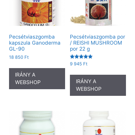
Pecsétviaszgomba
Pecsétviaszgomba por
kapszula Ganoderma
/ REISHI MUSHROOM
GL-90
por 22 g
18 850
Ft
Értékelés:
9 945
Ft
5.00
/ 5
IRÁNY A
IRÁNY A
WEBSHOP
WEBSHOP