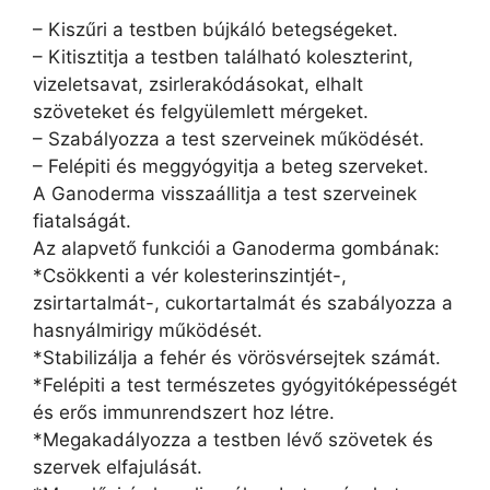
– Kiszűri a testben bújkáló betegségeket.
– Kitisztitja a testben található koleszterint,
vizeletsavat, zsirlerakódásokat, elhalt
szöveteket és felgyülemlett mérgeket.
– Szabályozza a test szerveinek működését.
– Felépiti és meggyógyitja a beteg szerveket.
A Ganoderma visszaállitja a test szerveinek
fiatalságát.
Az alapvető funkciói a Ganoderma gombának:
*Csökkenti a vér kolesterinszintjét-,
zsirtartalmát-, cukortartalmát és szabályozza a
hasnyálmirigy működését.
*Stabilizálja a fehér és vörösvérsejtek számát.
*Felépiti a test természetes gyógyitóképességét
és erős immunrendszert hoz létre.
*Megakadályozza a testben lévő szövetek és
szervek elfajulását.