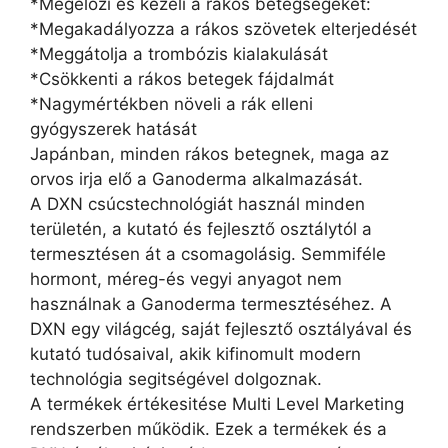
*Megelőzi és kezeli a rákos betegségeket:
*Megakadályozza a rákos szövetek elterjedését
*Meggátolja a trombózis kialakulását
*Csökkenti a rákos betegek fájdalmát
*Nagymértékben növeli a rák elleni
gyógyszerek hatását
Japánban, minden rákos betegnek, maga az
orvos irja elő a Ganoderma alkalmazását.
A DXN csúcstechnológiát használ minden
területén, a kutató és fejlesztő osztálytól a
termesztésen át a csomagolásig. Semmiféle
hormont, méreg-és vegyi anyagot nem
használnak a Ganoderma termesztéséhez. A
DXN egy világcég, saját fejlesztő osztályával és
kutató tudósaival, akik kifinomult modern
technológia segitségével dolgoznak.
A termékek értékesitése Multi Level Marketing
rendszerben működik. Ezek a termékek és a