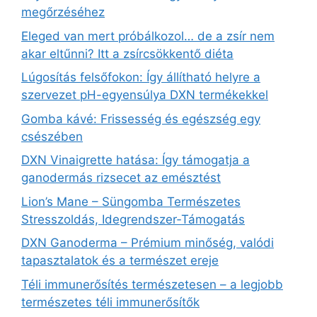
megőrzéséhez
Eleged van mert próbálkozol… de a zsír nem
akar eltűnni? Itt a zsírcsökkentő diéta
Lúgosítás felsőfokon: Így állítható helyre a
szervezet pH-egyensúlya DXN termékekkel
Gomba kávé: Frissesség és egészség egy
csészében
DXN Vinaigrette hatása: Így támogatja a
ganodermás rizsecet az emésztést
Lion’s Mane – Süngomba Természetes
Stresszoldás, Idegrendszer‑Támogatás
DXN Ganoderma – Prémium minőség, valódi
tapasztalatok és a természet ereje
Téli immunerősítés természetesen – a legjobb
természetes téli immunerősítők