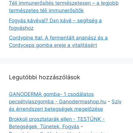
Téli immunerősítés természetesen – a legjobb
természetes téli immunerősítők
Fogyás kávéval? Dxn kávé – segítség a
fogyáshoz
Cordypine Ital: A fermentált ananász és a
Cordyceps gomba ereje a vitalitásért
Legutóbbi hozzászólások
GANODERMA gomba- 1 csodálatos
pecsétviaszgomba - Ganodermashop.hu
-
Szív
és érrendszeri betegségek megelőzése
Brokkoli prosztatarák ellen - TESTÜNK -
Betegségek, Tünetek, Fogyás
-