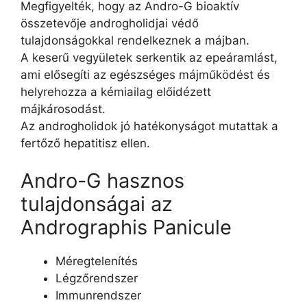
Megfigyelték, hogy az Andro-G bioaktív
összetevője androgholidjai védő
tulajdonságokkal rendelkeznek a májban.
A keserű vegyületek serkentik az epeáramlást,
ami elősegíti az egészséges májműködést és
helyrehozza a kémiailag előidézett
májkárosodást.
Az androgholidok jó hatékonyságot mutattak a
fertőző hepatitisz ellen.
Andro-G hasznos
tulajdonságai az
Andrographis Panicule
Méregtelenítés
Légzőrendszer
Immunrendszer