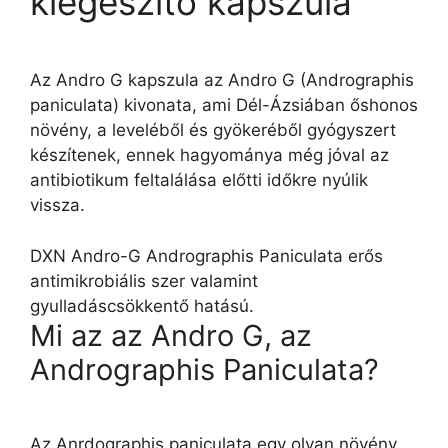
kiegészítő kapszula
Az Andro G kapszula az Andro G (
Andrographis
paniculata) kivonata, ami Dél-Ázsiában őshonos
növény, a leveléből és gyökeréből gyógyszert
készítenek, ennek hagyománya még jóval az
antibiotikum feltalálása előtti időkre nyúlik
vissza.
DXN Andro-G Andrographis Paniculata erős
antimikrobiális szer valamint
gyulladáscsökkentő hatású.
Mi az az Andro G, az
Andrographis Paniculata?
Az Anrdographis paniculata egy olyan növény,