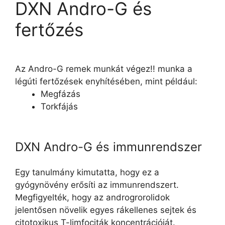
DXN Andro-G és
fertőzés
Az Andro-G remek munkát végez!! ️munka a
légúti fertőzések enyhítésében, mint például:
Megfázás
Torkfájás
DXN Andro-G és immunrendszer
Egy tanulmány kimutatta, hogy ez a
gyógynövény erősíti az immunrendszert.
Megfigyelték, hogy az androgrorolidok
jelentősen növelik egyes rákellenes sejtek és
citotoxikus T-limfociták koncentrációját.