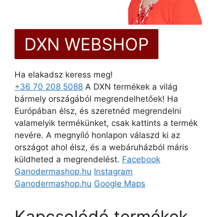
DXN WEBSHOP
Ha elakadsz keress meg!
+36 70 208 5088
A DXN termékek a világ
bármely országából megrendelhetőek! Ha
Európában élsz, és szeretnéd megrendelni
valamelyik termékünket, csak kattints a termék
nevére. A megnyíló honlapon válaszd ki az
országot ahol élsz, és a webáruházból máris
küldheted a megrendelést.
Facebook
Ganodermashop.hu
Instagram
Ganodermashop.hu
Google Maps
Kapcsolódó termékek