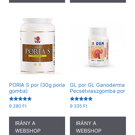
PORIA S por (30g poria
GL por GL Ganoderma
gomba)
Pecsétviaszgomba por
Értékelés:
Értékelés:
9 280
Ft
9 335
Ft
5.00
5.00
/ 5
/ 5
IRÁNY A
IRÁNY A
WEBSHOP
WEBSHOP