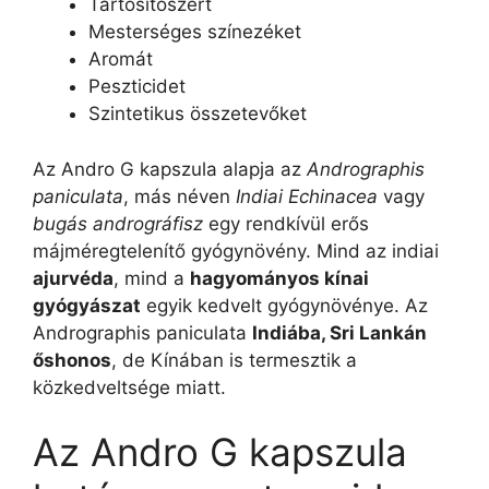
Tartósítószert
Mesterséges színezéket
Aromát
Peszticidet
Szintetikus összetevőket
Az Andro G kapszula alapja az
Andrographis
paniculata
, más néven
Indiai Echinacea
vagy
bugás andrográfisz
egy rendkívül erős
májméregtelenítő gyógynövény. Mind az indiai
ajurvéda
, mind a
hagyományos kínai
gyógyászat
egyik kedvelt gyógynövénye. Az
Andrographis paniculata
Indiába, Sri Lankán
őshonos
, de Kínában is termesztik a
közkedveltsége miatt.
Az Andro G kapszula