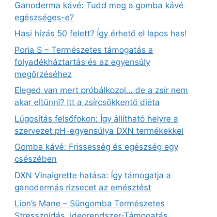
Ganoderma kávé: Tudd meg a gomba kávé
egészséges-e?
Hasi hízás 50 felett? Így érhető el lapos has!
Poria S – Természetes támogatás a
folyadékháztartás és az egyensúly
megőrzéséhez
Eleged van mert próbálkozol… de a zsír nem
akar eltűnni? Itt a zsírcsökkentő diéta
Lúgosítás felsőfokon: Így állítható helyre a
szervezet pH-egyensúlya DXN termékekkel
Gomba kávé: Frissesség és egészség egy
csészében
DXN Vinaigrette hatása: Így támogatja a
ganodermás rizsecet az emésztést
Lion’s Mane – Süngomba Természetes
Stresszoldás, Idegrendszer‑Támogatás