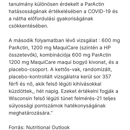
tanulmány különösen érdekelt a ParActin
hatásosságának értékelésében a COVID-19 és
a nátha előfordulási gyakoriságának
csökkentésében.
A második folyamatban lévő vizsgálat : 600 mg
ParActin, 1200 mg MaquiCare (szintén a HP
összetevők), kombinációja 600 mg ParActin
1200 mg MaquiCare maqui bogyó kivonat, és a
placebo-csoport. A kettős-vak, randomizált,
placebo-kontrollált vizsgálatra kerül sor 357
férfi és nő, akik felső légúti kihívásokkal
küzdöttek,, hét napig. Ezeket értékelni fogják a
Wisconsin felső légúti tünet felmérés-21 teljes
súlyossági pontszámok hatékonyságának
meghatározására.”
Forrás: Nutritional Outlook