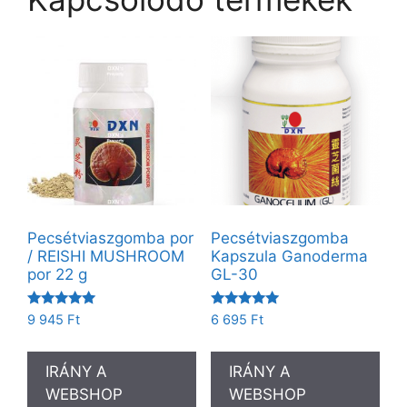
Pecsétviaszgomba por
Pecsétviaszgomba
/ REISHI MUSHROOM
Kapszula Ganoderma
por 22 g
GL-30
Értékelés:
Értékelés:
9 945
Ft
6 695
Ft
5.00
5.00
/ 5
/ 5
IRÁNY A
IRÁNY A
WEBSHOP
WEBSHOP