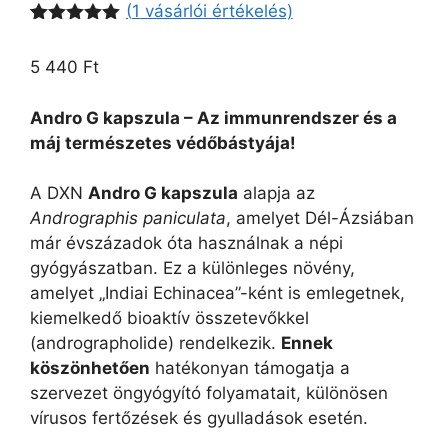
(
1
vásárlói értékelés)
Értékelés
1
5.00
az 5-
5 440
Ft
ből,
értékelés
alapján
Andro G kapszula – Az immunrendszer és a
máj természetes védőbástyája!
A DXN
Andro G kapszula
alapja az
Andrographis paniculata
, amelyet Dél-Ázsiában
már évszázadok óta használnak a népi
gyógyászatban. Ez a különleges növény,
amelyet „Indiai Echinacea”-ként is emlegetnek,
kiemelkedő bioaktív összetevőkkel
(andrographolide) rendelkezik.
Ennek
köszönhetően
hatékonyan támogatja a
szervezet öngyógyító folyamatait, különösen
vírusos fertőzések és gyulladások esetén.