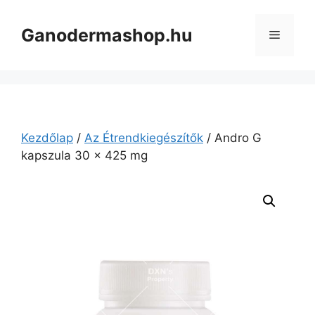
Kilépés
a
Ganodermashop.hu
Menü
tartalomba
Kezdőlap
/
Az Étrendkiegészítők
/ Andro G
kapszula 30 x 425 mg