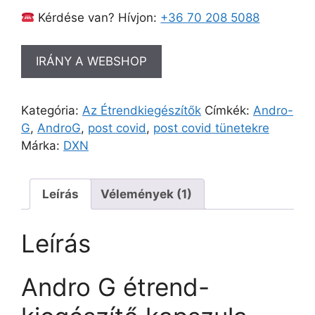
Kérdése van? Hívjon:
+36 70 208 5088
IRÁNY A WEBSHOP
Kategória:
Az Étrendkiegészítők
Címkék:
Andro-
G
,
AndroG
,
post covid
,
post covid tünetekre
Márka:
DXN
Leírás
Vélemények (1)
Leírás
A
ndro G étrend-