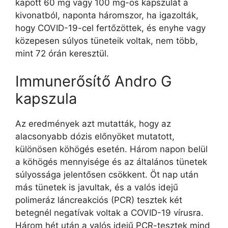
kapott 60 mg vagy 100 mg-os kapszulát a
kivonatból, naponta háromszor, ha igazolták,
hogy COVID-19-cel fertőzöttek, és enyhe vagy
közepesen súlyos tüneteik voltak, nem több,
mint 72 órán keresztül.
Immunerősítő Andro G
kapszula
Az eredmények azt mutatták, hogy az
alacsonyabb dózis előnyöket mutatott,
különösen köhögés esetén. Három napon belül
a köhögés mennyisége és az általános tünetek
súlyossága jelentősen csökkent. Öt nap után
más tünetek is javultak, és a valós idejű
polimeráz láncreakciós (PCR) tesztek két
betegnél negatívak voltak a COVID-19 vírusra.
Három hét után a valós idejű PCR-tesztek mind