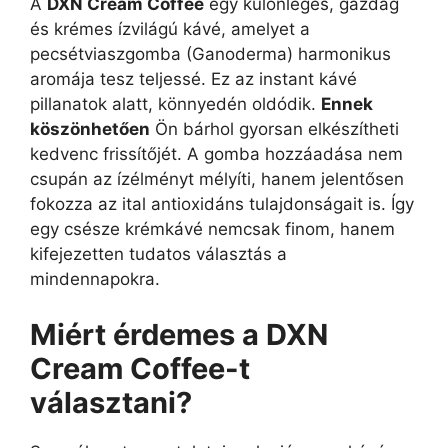
A
DXN Cream Coffee
egy különleges, gazdag
és krémes ízvilágú kávé, amelyet a
pecsétviaszgomba (Ganoderma) harmonikus
aromája tesz teljessé. Ez az instant kávé
pillanatok alatt, könnyedén oldódik.
Ennek
köszönhetően
Ön bárhol gyorsan elkészítheti
kedvenc frissítőjét. A gomba hozzáadása nem
csupán az ízélményt mélyíti, hanem jelentősen
fokozza az ital antioxidáns tulajdonságait is. Így
egy csésze krémkávé nemcsak finom, hanem
kifejezetten tudatos választás a
mindennapokra.
Miért érdemes a DXN
Cream Coffee-t
választani?