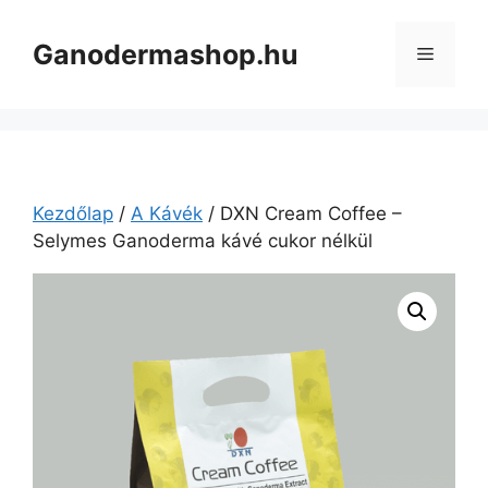
Kilépés
a
Ganodermashop.hu
Menü
tartalomba
Kezdőlap
/
A Kávék
/ DXN Cream Coffee –
Selymes Ganoderma kávé cukor nélkül