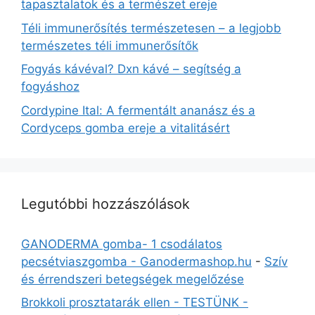
tapasztalatok és a természet ereje
Téli immunerősítés természetesen – a legjobb
természetes téli immunerősítők
Fogyás kávéval? Dxn kávé – segítség a
fogyáshoz
Cordypine Ital: A fermentált ananász és a
Cordyceps gomba ereje a vitalitásért
Legutóbbi hozzászólások
GANODERMA gomba- 1 csodálatos
pecsétviaszgomba - Ganodermashop.hu
-
Szív
és érrendszeri betegségek megelőzése
Brokkoli prosztatarák ellen - TESTÜNK -