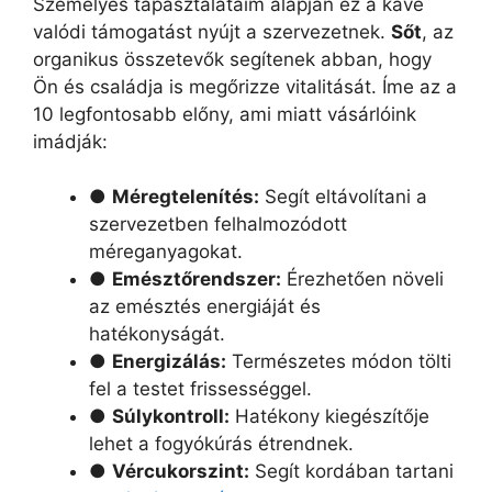
Személyes tapasztalataim alapján ez a kávé
valódi támogatást nyújt a szervezetnek.
Sőt
, az
organikus összetevők segítenek abban, hogy
Ön és családja is megőrizze vitalitását. Íme az a
10 legfontosabb előny, ami miatt vásárlóink
imádják:
●
Méregtelenítés:
Segít eltávolítani a
szervezetben felhalmozódott
méreganyagokat.
●
Emésztőrendszer:
Érezhetően növeli
az emésztés energiáját és
hatékonyságát.
●
Energizálás:
Természetes módon tölti
fel a testet frissességgel.
●
Súlykontroll:
Hatékony kiegészítője
lehet a fogyókúrás étrendnek.
●
Vércukorszint:
Segít kordában tartani