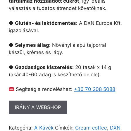
tartalmaz hozzáadott cukrot
, így ideális
választás a tudatos étrendet követőknek.
●
Glutén- és laktózmentes:
A DXN Europe Kft.
igazolásával.
●
Selymes állag:
Növényi alapú tejporral
készül, krémes és lágy.
●
Gazdaságos kiszerelés:
20 tasak x 14 g
(akár 40-60 adag is készíthető belőle).
Segítség a rendeléshez:
+36 70 208 5088
IRÁNY A WEBSHOP
Kategória:
A Kávék
Címkék:
Cream coffee
,
DXN