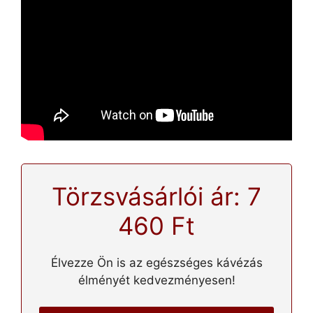
Törzsvásárlói ár: 7
460 Ft
Élvezze Ön is az egészséges kávézás
élményét kedvezményesen!