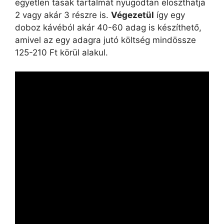
egyetlen tasak tartalmát nyugodtan eloszthatja
2 vagy akár 3 részre is.
Végezetül
így egy
doboz kávéból akár 40-60 adag is készíthető,
amivel az egy adagra jutó költség mindössze
125-210 Ft körül alakul.