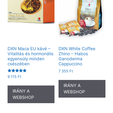
DXN Maca EU kávé –
DXN White Coffee
Vitalitás és hormonális
Zhino – Habos
egyensúly minden
Ganoderma
csészében
Cappuccino
7 355
Ft
Értékelés:
9 115
Ft
5.00
/ 5
IRÁNY A
IRÁNY A
WEBSHOP
WEBSHOP