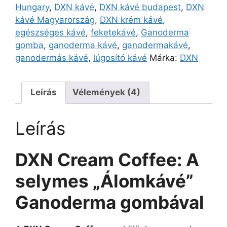
Hungary
,
DXN kávé
,
DXN kávé budapest
,
DXN
kávé Magyarország
,
DXN krém kávé
,
egészséges kávé
,
feketekávé
,
Ganoderma
gomba
,
ganoderma kávé
,
ganodermakávé
,
ganodermás kávé
,
lúgosító kávé
Márka:
DXN
Leírás
Vélemények (4)
Leírás
DXN Cream Coffee: A
selymes „Álomkávé”
Ganoderma gombával