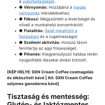
a
cukorbetegséget
.
●
Vérnyomás:
Hozzájárul a
magas
vérnyomás
mérsékléséhez.
●
Fókusz:
Megszünteti a levertséget és
növeli a munkahelyi koncentrációt.
●
Fiatalítás:
Segít megőrizni a
fiatalságot
és a rugalmasságot.
●
Szellemi aktivitás:
Hosszú távon
fenntartja az agyi frissességet.
●
Pihenés:
Kiegyensúlyozó hatása révén
nyugodtabb éjszakai alvást biztosít.
[KÉP HELYE: DXN Cream Coffee csomagolás
és elkészített kávé | Alt: DXN Cream Coffee
selymes ganoderma kávé]
Tisztaság és mentesség:
Glutén- és laktózmentes