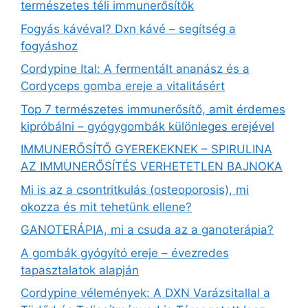
természetes téli immunerősítők
Fogyás kávéval? Dxn kávé – segítség a
fogyáshoz
Cordypine Ital: A fermentált ananász és a
Cordyceps gomba ereje a vitalitásért
Top 7 természetes immunerősítő, amit érdemes
kipróbálni – gyógygombák különleges erejével
IMMUNERŐSÍTŐ GYEREKEKNEK – SPIRULINA
AZ IMMUNERŐSÍTÉS VERHETETLEN BAJNOKA
Mi is az a csontritkulás (osteoporosis), mi
okozza és mit tehetünk ellene?
GANOTERÁPIA, mi a csuda az a ganoterápia?
A gombák gyógyító ereje – évezredes
tapasztalatok alapján
Cordypine vélemények: A DXN Varázsitallal a