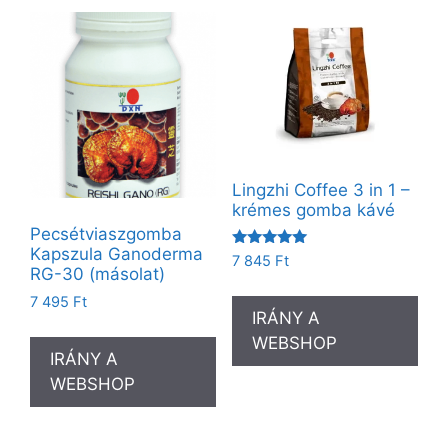
Lingzhi Coffee 3 in 1 –
krémes gomba kávé
Pecsétviaszgomba
Kapszula Ganoderma
Értékelés:
7 845
Ft
5.00
RG-30 (másolat)
/ 5
7 495
Ft
IRÁNY A
WEBSHOP
IRÁNY A
WEBSHOP