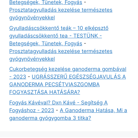
Betegségek, Tünetek, Fogyás
-
Prosztatagyulladás kezelése természetes
gyógynövényekkel
Gyulladáscsökkentő teák – 10 elképsztő
gyulladáscsökkentő tea - TESTÜNK -
Betegségek, Tünetek, Fogyás
-
Prosztatagyulladás kezelése természetes
gyógynövényekkel
Cukorbetegség kezelése ganoderma gombával
- 2023
-
UGRÁSSZERŰ EGÉSZSÉGJAVULÁS A
GANODERMA PECSÉTVIASZGOMBA
FOGYASZTÁSA HATÁSÁRA?
Fogyás Kávéval? Dxn Kávé - Segítség A
Fogyáshoz - 2023
-
A Ganoderma Hatása, Mi a
ganoderma gyógygomba 3 titka?