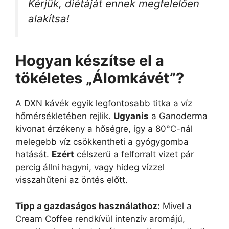
Kérjük, diétáját ennek megfelelően
alakítsa!
Hogyan készítse el a
tökéletes „Álomkávét”?
A DXN kávék egyik legfontosabb titka a víz
hőmérsékletében rejlik.
Ugyanis
a Ganoderma
kivonat érzékeny a hőségre, így a 80°C-nál
melegebb víz csökkentheti a gyógygomba
hatását.
Ezért
célszerű a felforralt vizet pár
percig állni hagyni, vagy hideg vízzel
visszahűteni az öntés előtt.
Tipp a gazdaságos használathoz:
Mivel a
Cream Coffee rendkívül intenzív aromájú,