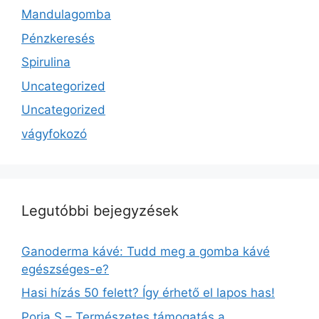
Mandulagomba
Pénzkeresés
Spirulina
Uncategorized
Uncategorized
vágyfokozó
Legutóbbi bejegyzések
Ganoderma kávé: Tudd meg a gomba kávé
egészséges-e?
Hasi hízás 50 felett? Így érhető el lapos has!
Poria S – Természetes támogatás a