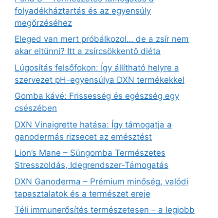
folyadékháztartás és az egyensúly
megőrzéséhez
Eleged van mert próbálkozol… de a zsír nem
akar eltűnni? Itt a zsírcsökkentő diéta
Lúgosítás felsőfokon: Így állítható helyre a
szervezet pH-egyensúlya DXN termékekkel
Gomba kávé: Frissesség és egészség egy
csészében
DXN Vinaigrette hatása: Így támogatja a
ganodermás rizsecet az emésztést
Lion’s Mane – Süngomba Természetes
Stresszoldás, Idegrendszer‑Támogatás
DXN Ganoderma – Prémium minőség, valódi
tapasztalatok és a természet ereje
Téli immunerősítés természetesen – a legjobb