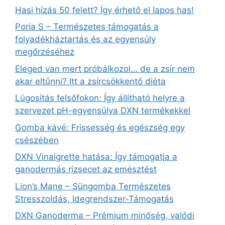
Hasi hízás 50 felett? Így érhető el lapos has!
Poria S – Természetes támogatás a
folyadékháztartás és az egyensúly
megőrzéséhez
Eleged van mert próbálkozol… de a zsír nem
akar eltűnni? Itt a zsírcsökkentő diéta
Lúgosítás felsőfokon: Így állítható helyre a
szervezet pH-egyensúlya DXN termékekkel
Gomba kávé: Frissesség és egészség egy
csészében
DXN Vinaigrette hatása: Így támogatja a
ganodermás rizsecet az emésztést
Lion’s Mane – Süngomba Természetes
Stresszoldás, Idegrendszer‑Támogatás
DXN Ganoderma – Prémium minőség, valódi