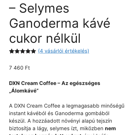
– Selymes
Ganoderma kávé
cukor nélkül
(
4
vásárlói értékelés)
Értékelés
2
5.00
az 5-
7 460
Ft
ből,
értékelés
alapján
DXN Cream Coffee – Az egészséges
„Álomkávé”
A DXN Cream Coffee a legmagasabb minőségű
instant kávéból és Ganoderma gombából
készül. A hozzáadott növényi alapú tejszín
biztosítja a lágy, selymes ízt, miközben
nem