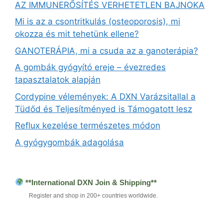
AZ IMMUNERŐSÍTÉS VERHETETLEN BAJNOKA
Mi is az a csontritkulás (osteoporosis), mi
okozza és mit tehetünk ellene?
GANOTERÁPIA, mi a csuda az a ganoterápia?
A gombák gyógyító ereje – évezredes
tapasztalatok alapján
Cordypine vélemények: A DXN Varázsitallal a
Tüdőd és Teljesítményed is Támogatott lesz
Reflux kezelése természetes módon
A gyógygombák adagolása
**International DXN Join & Shipping**
Register and shop in 200+ countries worldwide.