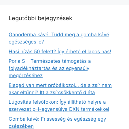
Legutóbbi bejegyzések
Ganoderma kávé: Tudd meg a gomba kávé
egészséges-e?
Hasi hízás 50 felett? Így érhető el lapos has!
Poria S – Természetes támogatás a
folyadékháztartás és az egyensúly
megőrzéséhez
Eleged van mert próbálkozol… de a zsír nem
akar eltűnni? Itt a zsírcsökkentő diéta
Lúgosítás felsőfokon: Így állítható helyre a
szervezet pH-egyensúlya DXN termékekkel
Gomba kávé: Frissesség és egészség egy
csészében