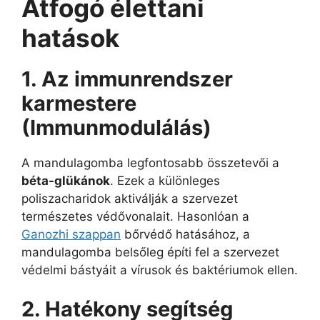
Átfogó élettani
hatások
1. Az immunrendszer
karmestere
(Immunmodulálás)
A mandulagomba legfontosabb összetevői a
béta-glükánok
. Ezek a különleges
poliszacharidok aktiválják a szervezet
természetes védővonalait. Hasonlóan a
Ganozhi szappan
bőrvédő hatásához, a
mandulagomba belsőleg építi fel a szervezet
védelmi bástyáit a vírusok és baktériumok ellen.
2. Hatékony segítség