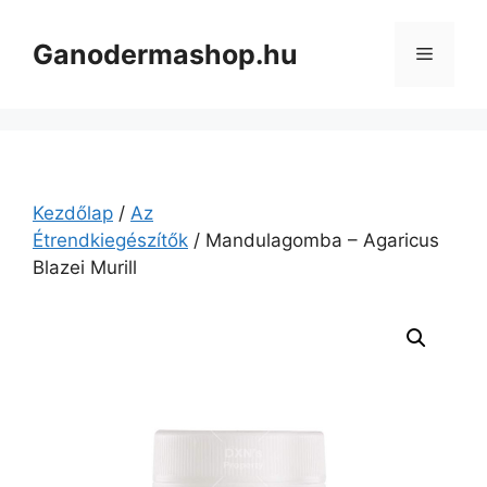
Kilépés
a
Ganodermashop.hu
Menü
tartalomba
Kezdőlap
/
Az
Étrendkiegészítők
/ Mandulagomba – Agaricus
Blazei Murill