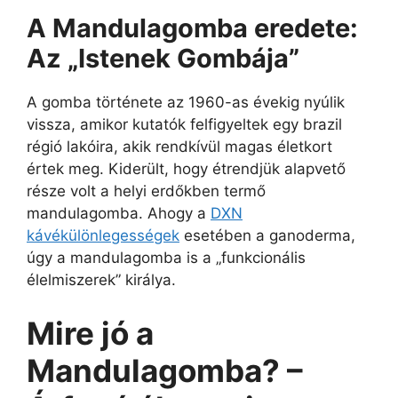
A Mandulagomba eredete:
Az „Istenek Gombája”
A gomba története az 1960-as évekig nyúlik
vissza, amikor kutatók felfigyeltek egy brazil
régió lakóira, akik rendkívül magas életkort
értek meg. Kiderült, hogy étrendjük alapvető
része volt a helyi erdőkben termő
mandulagomba. Ahogy a
DXN
kávékülönlegességek
esetében a ganoderma,
úgy a mandulagomba is a „funkcionális
élelmiszerek” királya.
Mire jó a
Mandulagomba? –