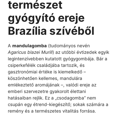
természet
gyógyító ereje
Brazília szívéből
A
mandulagomba
(tudományos nevén
Agaricus blazei Murill
) az utóbbi évtizedek egyik
legintenzívebben kutatott gyógygombája. Bár a
csiperkefélék családjába tartozik, és
gasztronómiai értéke is kiemelkedő –
köszönhetően kellemes, mandulára
emlékeztető aromájának –, valódi ereje az
emberi szervezetre gyakorolt élettani
hatásaiban rejlik. Ez a „csodagomba” nem
csupán egy étrend-kiegészítő; sokak számára a
remény és a természetes vitalitás forrása.