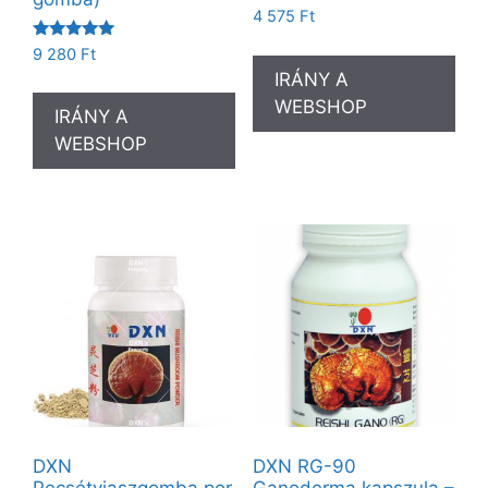
4 575
Ft
Értékelés:
9 280
Ft
5.00
IRÁNY A
/ 5
WEBSHOP
IRÁNY A
WEBSHOP
DXN
DXN RG-90
Pecsétviaszgomba por
Ganoderma kapszula –