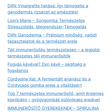
DXN Vinaigrette hatása: Így támogatja a
ganodermás rizsecet az emésztést
Lion’s Mane – Süngomba Természetes
Stresszoldás, Idegrendszer‑Támogatás
DXN Ganoderma – Prémium minőség, valódi
tapasztalatok és a természet ereje
Téli immunerősítés természetesen – a legjobb
természetes téli immunerősítők
Fogyás kávéval? Dxn kávé – segítség a
fogyáshoz
Cordypine Ital: A fermentált ananász és a
Cordyceps gomba ereje a vitalitásért
Top 7 természetes immunerősítő, amit érdemes
kipróbálni – gyógygombák különleges erejével
IMMUNERŐSÍTŐ GYEREKEKNEK – SPIRULINA