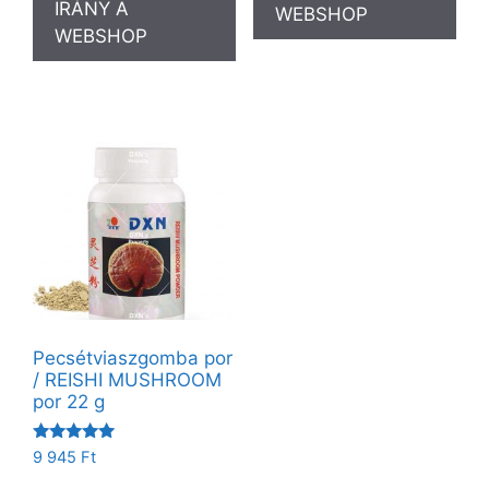
IRÁNY A
WEBSHOP
WEBSHOP
Pecsétviaszgomba por
/ REISHI MUSHROOM
por 22 g
Értékelés:
9 945
Ft
5.00
/ 5