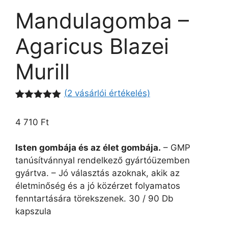
Mandulagomba –
Agaricus Blazei
Murill
(
2
vásárlói értékelés)
Értékelés
1
5.00
az 5-
4 710
Ft
ből,
értékelés
alapján
Isten gombája és az élet gombája.
– GMP
tanúsítvánnyal rendelkező gyártóüzemben
gyártva. – Jó választás azoknak, akik az
életminőség és a jó közérzet folyamatos
fenntartására törekszenek. 30 / 90 Db
kapszula