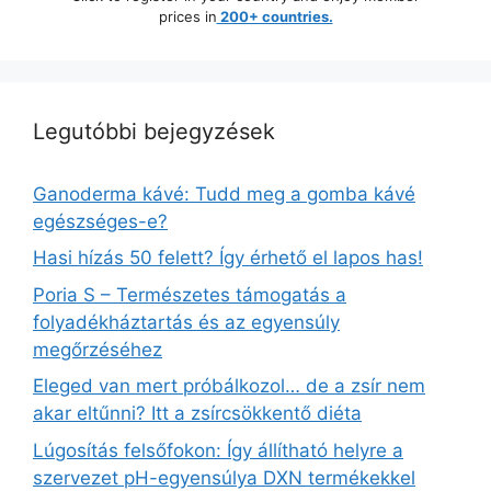
prices in
200+ countries.
Legutóbbi bejegyzések
Ganoderma kávé: Tudd meg a gomba kávé
egészséges-e?
Hasi hízás 50 felett? Így érhető el lapos has!
Poria S – Természetes támogatás a
folyadékháztartás és az egyensúly
megőrzéséhez
Eleged van mert próbálkozol… de a zsír nem
akar eltűnni? Itt a zsírcsökkentő diéta
Lúgosítás felsőfokon: Így állítható helyre a
szervezet pH-egyensúlya DXN termékekkel