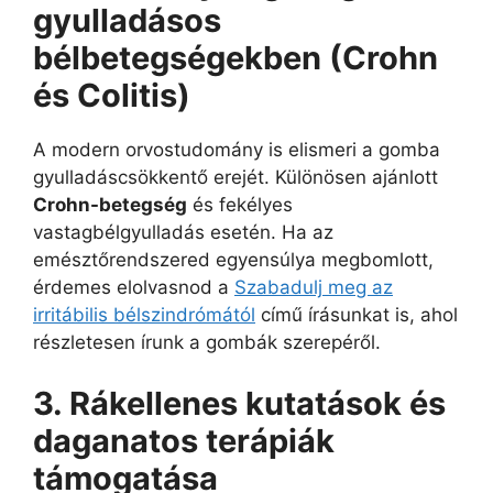
gyulladásos
bélbetegségekben (Crohn
és Colitis)
A modern orvostudomány is elismeri a gomba
gyulladáscsökkentő erejét. Különösen ajánlott
Crohn-betegség
és fekélyes
vastagbélgyulladás esetén. Ha az
emésztőrendszered egyensúlya megbomlott,
érdemes elolvasnod a
Szabadulj meg az
irritábilis bélszindrómától
című írásunkat is, ahol
részletesen írunk a gombák szerepéről.
3. Rákellenes kutatások és
daganatos terápiák
támogatása