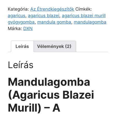
Kategória:
Az Étrendkiegészítők
Címkék:
agaricus
,
agaricus blazei
,
agaricus blazei murill
gyógygomba
,
mandula gomba
,
mandulagomba
Márka:
DXN
Leírás
Vélemények (2)
Leírás
Mandulagomba
(Agaricus Blazei
Murill) – A