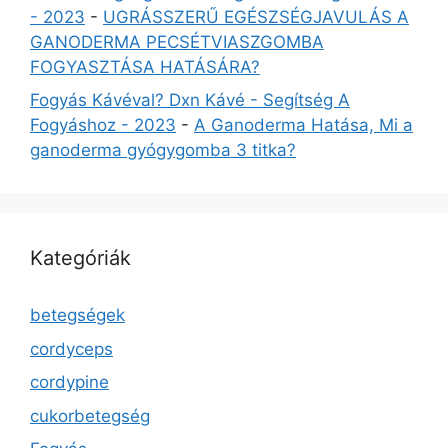
- 2023
-
UGRÁSSZERŰ EGÉSZSÉGJAVULÁS A
GANODERMA PECSÉTVIASZGOMBA
FOGYASZTÁSA HATÁSÁRA?
Fogyás Kávéval? Dxn Kávé - Segítség A
Fogyáshoz - 2023
-
A Ganoderma Hatása, Mi a
ganoderma gyógygomba 3 titka?
Kategóriák
betegségek
cordyceps
cordypine
cukorbetegség