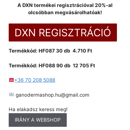
A DXN termékei regisztrációval 20%-al
olcsóbban megvásárolhatóak!
DXN REGISZTRÁCIÓ
Termékkód: HF087 30 db 4.710 Ft
Termékkód: HF088 90 db 12 705 Ft
+36 70 208 5088
ganodermashop.hu@gmail.com
Ha elakadsz keress meg!
IRÁNY A WEBSHOP