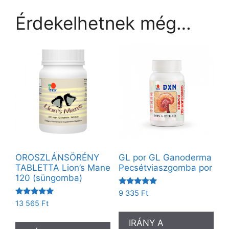
Érdekelhetnek még…
OROSZLÁNSÖRÉNY
GL por GL Ganoderma
TABLETTA Lion’s Mane
Pecsétviaszgomba por
120 (süngomba)
Értékelés:
9 335
Ft
5.00
Értékelés:
13 565
Ft
/ 5
5.00
/ 5
IRÁNY A