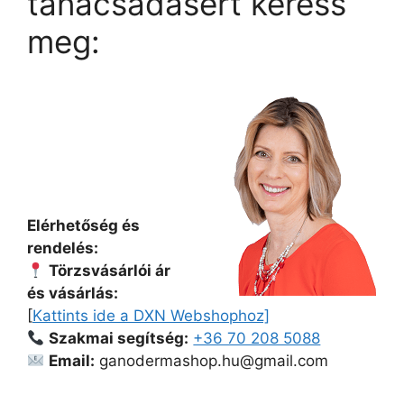
tanácsadásért keress
meg:
Elérhetőség és
rendelés:
Törzsvásárlói ár
és vásárlás:
[
Kattints ide a DXN Webshophoz]
Szakmai segítség:
+36 70 208 5088
Email:
ganodermashop.hu@gmail.com