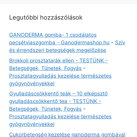
Legutóbbi hozzászólások
GANODERMA gomba- 1 csodálatos
pecsétviaszgomba - Ganodermashop.hu
-
Szív
és érrendszeri betegségek megelőzése
Brokkoli prosztatarák ellen - TESTÜNK -
Betegségek, Tünetek, Fogyás
-
Prosztatagyulladás kezelése természetes
gyógynövényekkel
Gyulladáscsökkentő teák – 10 elképsztő
gyulladáscsökkentő tea - TESTÜNK -
Betegségek, Tünetek, Fogyás
-
Prosztatagyulladás kezelése természetes
gyógynövényekkel
Cukorbetegség kezelése ganoderma gombával