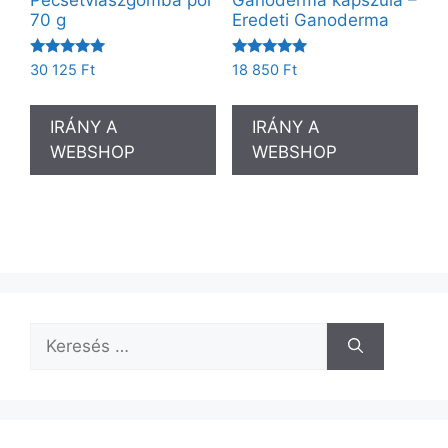
70 g
Eredeti Ganoderma
Értékelés:
Értékelés:
30 125
Ft
18 850
Ft
5.00
5.00
/ 5
/ 5
IRÁNY A
IRÁNY A
WEBSHOP
WEBSHOP
Keresés: