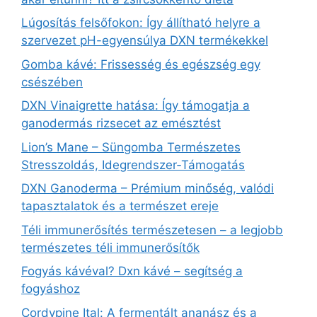
Lúgosítás felsőfokon: Így állítható helyre a
szervezet pH-egyensúlya DXN termékekkel
Gomba kávé: Frissesség és egészség egy
csészében
DXN Vinaigrette hatása: Így támogatja a
ganodermás rizsecet az emésztést
Lion’s Mane – Süngomba Természetes
Stresszoldás, Idegrendszer‑Támogatás
DXN Ganoderma – Prémium minőség, valódi
tapasztalatok és a természet ereje
Téli immunerősítés természetesen – a legjobb
természetes téli immunerősítők
Fogyás kávéval? Dxn kávé – segítség a
fogyáshoz
Cordypine Ital: A fermentált ananász és a