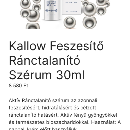
Kallow Feszesítő
Ránctalanító
Szérum 30ml
8 580
Ft
Aktív Ránctalanító szérum az azonnali
feszesítésért, hidratálásért és célzott
ránctalanító hatásért. Aktív fényű gyöngyökkel
és természetes bioszacharidokkal. Használat: A
nappali krém előtt használjuk.