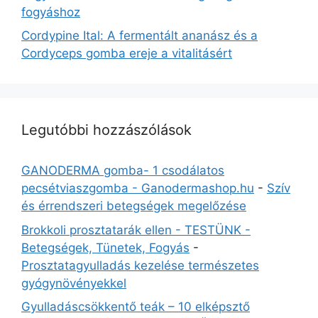
fogyáshoz
Cordypine Ital: A fermentált ananász és a
Cordyceps gomba ereje a vitalitásért
Legutóbbi hozzászólások
GANODERMA gomba- 1 csodálatos
pecsétviaszgomba - Ganodermashop.hu
-
Szív
és érrendszeri betegségek megelőzése
Brokkoli prosztatarák ellen - TESTÜNK -
Betegségek, Tünetek, Fogyás
-
Prosztatagyulladás kezelése természetes
gyógynövényekkel
Gyulladáscsökkentő teák – 10 elképsztő