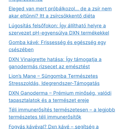
Eleged van mert próbálkozol… de a zsír nem
akar eltűnni? Itt a zsírcsökkentő diéta
Lúgosítás felsőfokon: Így állítható helyre a
szervezet pH-egyensúlya DXN termékekkel
Gomba kávé: Frissesség és egészség egy
csészében
DXN Vinaigrette hatása: Így támogatja a
ganodermás rizsecet az emésztést
Lion’s Mane – Süngomba Természetes
Stresszoldás, Idegrendszer‑Támogatás
DXN Ganoderma – Prémium minőség, valódi
tapasztalatok és a természet ereje
Téli immunerősítés természetesen – a legjobb
természetes téli immunerősítők
Fogyás kávéval? Dxn kávé – segítség a