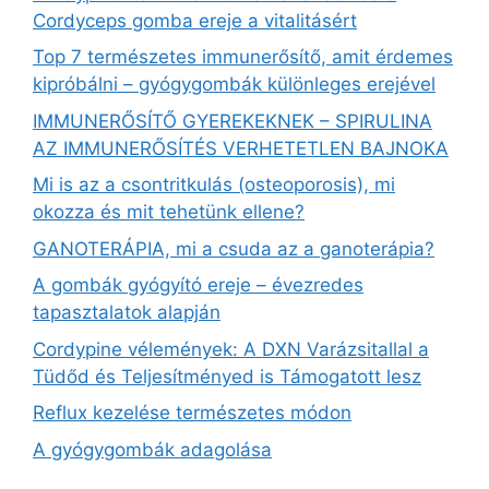
Cordyceps gomba ereje a vitalitásért
Top 7 természetes immunerősítő, amit érdemes
kipróbálni – gyógygombák különleges erejével
IMMUNERŐSÍTŐ GYEREKEKNEK – SPIRULINA
AZ IMMUNERŐSÍTÉS VERHETETLEN BAJNOKA
Mi is az a csontritkulás (osteoporosis), mi
okozza és mit tehetünk ellene?
GANOTERÁPIA, mi a csuda az a ganoterápia?
A gombák gyógyító ereje – évezredes
tapasztalatok alapján
Cordypine vélemények: A DXN Varázsitallal a
Tüdőd és Teljesítményed is Támogatott lesz
Reflux kezelése természetes módon
A gyógygombák adagolása