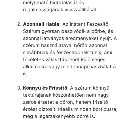
mélyreható hidratálását és
rugalmasságának visszaállítását.
Azonnali Hatás
: Az Instant Feszesítő
Szérum gyorsan beszívódik a bőrbe, és
azonnal látványos eredményeket nyújt. A
szérum használatával bőröd azonnal
simábbnak és feszesebbnek tűnik, ami
tökéletes választás lehet különleges
alkalmakra vagy mindennapi használatra
is.
Könnyű és Frissítő
: A szérum könnyű
textúrájának köszönhetően nem hagy
zsíros érzetet a bőrön, hanem frissítő
érzést biztosít. Ideális minden bőrtípusra,
még a legérzékenyebb bőrre is.