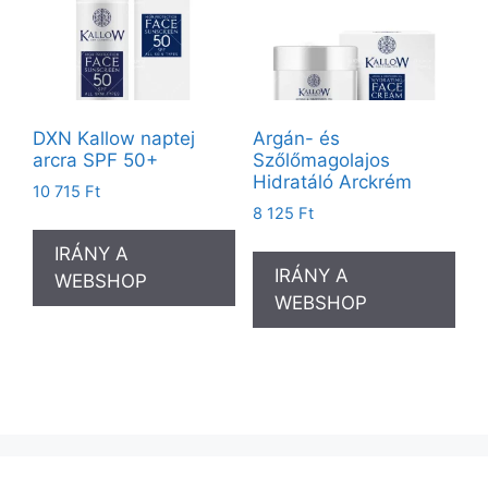
DXN Kallow naptej
Argán- és
arcra SPF 50+
Szőlőmagolajos
Hidratáló Arckrém
10 715
Ft
8 125
Ft
IRÁNY A
IRÁNY A
WEBSHOP
WEBSHOP