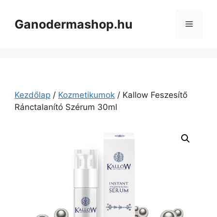
Kilépés
a
Ganodermashop.hu
Menü
tartalomba
Kezdőlap
/
Kozmetikumok
/ Kallow Feszesítő
Ránctalanító Szérum 30ml