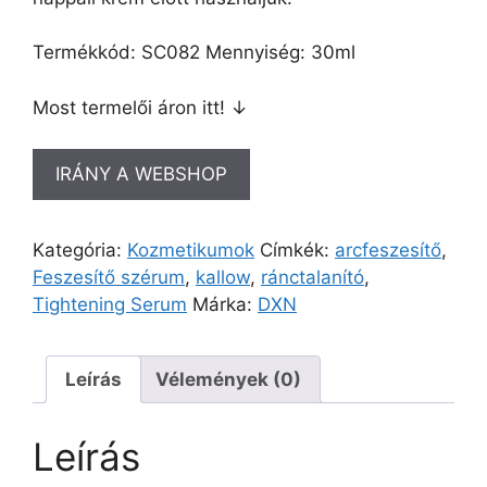
Termékkód: SC082 Mennyiség: 30ml
Most termelői áron itt! ↓
IRÁNY A WEBSHOP
Kategória:
Kozmetikumok
Címkék:
arcfeszesítő
,
Feszesítő szérum
,
kallow
,
ránctalanító
,
Tightening Serum
Márka:
DXN
Leírás
Vélemények (0)
Leírás