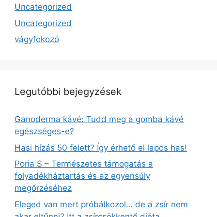
Uncategorized
Uncategorized
vágyfokozó
Legutóbbi bejegyzések
Ganoderma kávé: Tudd meg a gomba kávé
egészséges-e?
Hasi hízás 50 felett? Így érhető el lapos has!
Poria S – Természetes támogatás a
folyadékháztartás és az egyensúly
megőrzéséhez
Eleged van mert próbálkozol… de a zsír nem
akar eltűnni? Itt a zsírcsökkentő diéta