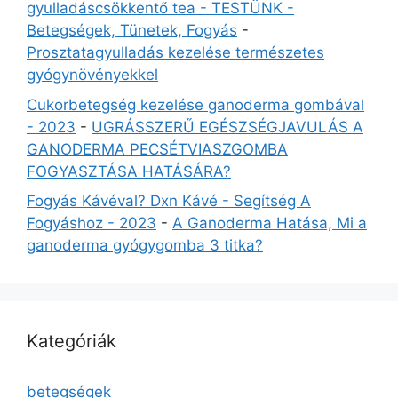
gyulladáscsökkentő tea - TESTÜNK -
Betegségek, Tünetek, Fogyás
-
Prosztatagyulladás kezelése természetes
gyógynövényekkel
Cukorbetegség kezelése ganoderma gombával
- 2023
-
UGRÁSSZERŰ EGÉSZSÉGJAVULÁS A
GANODERMA PECSÉTVIASZGOMBA
FOGYASZTÁSA HATÁSÁRA?
Fogyás Kávéval? Dxn Kávé - Segítség A
Fogyáshoz - 2023
-
A Ganoderma Hatása, Mi a
ganoderma gyógygomba 3 titka?
Kategóriák
betegségek