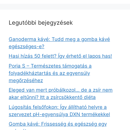
Legutóbbi bejegyzések
Ganoderma kávé: Tudd meg a gomba kávé
egészséges-e?
Hasi hízás 50 felett? Így érhető el lapos has!
Poria S – Természetes támogatás a
folyadékháztartás és az egyensúly
megőrzéséhez
Eleged van mert próbálkozol… de a zsír nem
akar eltűnni? Itt a zsírcsökkentő diéta
Lúgosítás felsőfokon: Így állítható helyre a
szervezet pH-egyensúlya DXN termékekkel
Gomba kávé: Frissesség és egészség egy