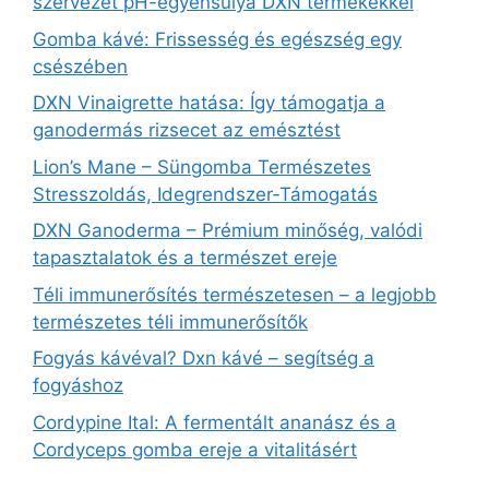
szervezet pH-egyensúlya DXN termékekkel
Gomba kávé: Frissesség és egészség egy
csészében
DXN Vinaigrette hatása: Így támogatja a
ganodermás rizsecet az emésztést
Lion’s Mane – Süngomba Természetes
Stresszoldás, Idegrendszer‑Támogatás
DXN Ganoderma – Prémium minőség, valódi
tapasztalatok és a természet ereje
Téli immunerősítés természetesen – a legjobb
természetes téli immunerősítők
Fogyás kávéval? Dxn kávé – segítség a
fogyáshoz
Cordypine Ital: A fermentált ananász és a
Cordyceps gomba ereje a vitalitásért