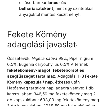
elsősorban
kullancs- és
bolhariasztóként
, mint egy szintetikus
anyagoktól mentes készítményt.
Fekete Kömény
adagolási javaslat
:
Összetevők:
Nigella sativa
99%, Piper nigrum
0,5%, Eugenia caryophyllus 0,5% A termék
feketekömény-magot
,
feketeborsot és
szegfűszeget tartalmaz.
Adagolás:
1-3
Fekete
Kömény
kapszula / nap
, étkezés után
Hatóanyag tartalom napi adagra vetítve: 1 db
kapszulában: 346,50 mg feketekömény mag 2
db kapszulában: 693,00 mg feketekömény mag
3 db kapszulában: 1039,50 mg feketekömény