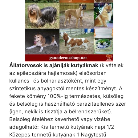
Állatorvosok is ajánlják kutyáknak
(kivételek
az epilepsziára hajlamosak) elsősorban
kullancs- és bolhariasztóként, mint egy
szintetikus anyagoktól mentes készítményt. A
fekete kömény 100%-ig természetes, külsőleg
és belsőleg is használható parazitaellenes szer
(igen, nekik is tisztítja a bélrendszerüket).
Belsőleg ételéhez keverhető vagy vizébe
adagolható: Kis termetű kutyának napi 1/2
Közepes termetű kutyának 1 Nagytestű