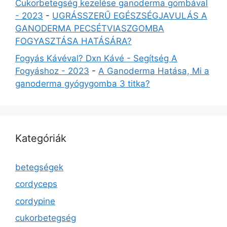
Cukorbetegség kezelése ganoderma gombával
- 2023
-
UGRÁSSZERŰ EGÉSZSÉGJAVULÁS A
GANODERMA PECSÉTVIASZGOMBA
FOGYASZTÁSA HATÁSÁRA?
Fogyás Kávéval? Dxn Kávé - Segítség A
Fogyáshoz - 2023
-
A Ganoderma Hatása, Mi a
ganoderma gyógygomba 3 titka?
Kategóriák
betegségek
cordyceps
cordypine
cukorbetegség