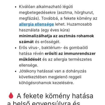
Kiválóan alkalmazható légúti
megbetegedésekre (asztma, hörghurut,
megfázás). Továbbá, a fekete kömény az
allergia ellensége
lehet. Huzamosabb
használata (egy éves kúra)
minimalizálhatja az asztmás rohamok
számát
és erősségét.
Erős vírus-, baktérium- és gombaölő
hatása révén
erősíti az immunrendszer
működését
és az allergia természetes
ellensége.
Jótékony hatással van a dohányzás
következtében megjelenő reggeli
köhögésrohamok kezelésére.
A fekete kömény hatása
a belső egyensúlyra és