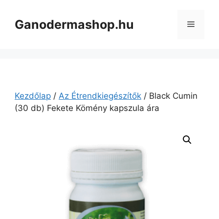
Kilépés
a
Ganodermashop.hu
Menü
tartalomba
Kezdőlap
/
Az Étrendkiegészítők
/ Black Cumin
(30 db) Fekete Kömény kapszula ára