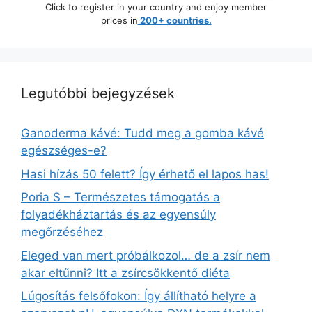
Click to register in your country and enjoy member
prices in
200+ countries.
Legutóbbi bejegyzések
Ganoderma kávé: Tudd meg a gomba kávé
egészséges-e?
Hasi hízás 50 felett? Így érhető el lapos has!
Poria S – Természetes támogatás a
folyadékháztartás és az egyensúly
megőrzéséhez
Eleged van mert próbálkozol… de a zsír nem
akar eltűnni? Itt a zsírcsökkentő diéta
Lúgosítás felsőfokon: Így állítható helyre a