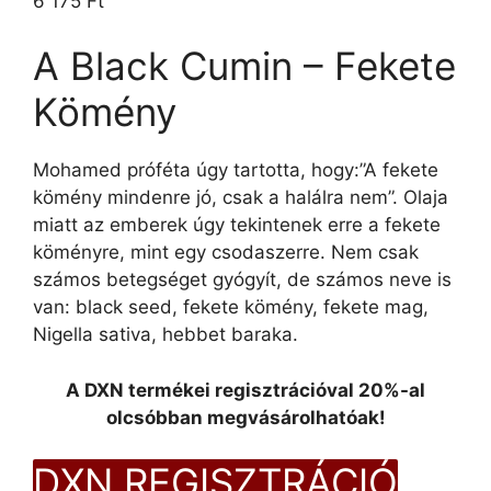
6 175
Ft
ből,
értékelés
alapján
A Black Cumin – Fekete
Kömény
Mohamed próféta úgy tartotta, hogy:”A fekete
kömény mindenre jó, csak a halálra nem”. Olaja
miatt az emberek úgy tekintenek erre a fekete
köményre, mint egy csodaszerre. Nem csak
számos betegséget gyógyít, de számos neve is
van: black seed, fekete kömény, fekete mag,
Nigella sativa, hebbet baraka.
A DXN termékei regisztrációval 20%-al
olcsóbban megvásárolhatóak!
DXN REGISZTRÁCIÓ