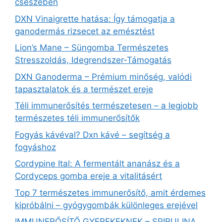
csészében
DXN Vinaigrette hatása: Így támogatja a
ganodermás rizsecet az emésztést
Lion’s Mane – Süngomba Természetes
Stresszoldás, Idegrendszer‑Támogatás
DXN Ganoderma – Prémium minőség, valódi
tapasztalatok és a természet ereje
Téli immunerősítés természetesen – a legjobb
természetes téli immunerősítők
Fogyás kávéval? Dxn kávé – segítség a
fogyáshoz
Cordypine Ital: A fermentált ananász és a
Cordyceps gomba ereje a vitalitásért
Top 7 természetes immunerősítő, amit érdemes
kipróbálni – gyógygombák különleges erejével
IMMUNERŐSÍTŐ GYEREKEKNEK – SPIRULINA