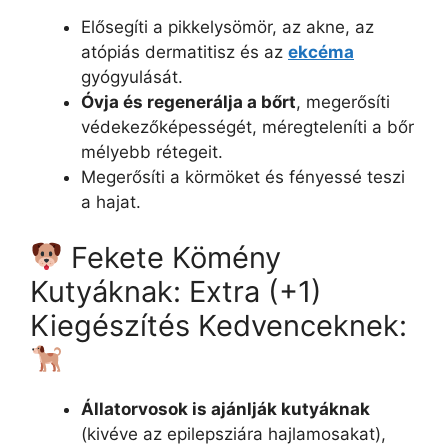
Elősegíti a pikkelysömör, az akne, az
atópiás dermatitisz és az
ekcéma
gyógyulását.
Óvja és regenerálja a bőrt
, megerősíti
védekezőképességét, méregteleníti a bőr
mélyebb rétegeit.
Megerősíti a körmöket és fényessé teszi
a hajat.
Fekete Kömény
Kutyáknak: Extra (+1)
Kiegészítés Kedvenceknek:
Állatorvosok is ajánlják kutyáknak
(kivéve az epilepsziára hajlamosakat),