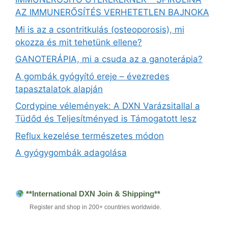
AZ IMMUNERŐSÍTÉS VERHETETLEN BAJNOKA
Mi is az a csontritkulás (osteoporosis), mi
okozza és mit tehetünk ellene?
GANOTERÁPIA, mi a csuda az a ganoterápia?
A gombák gyógyító ereje – évezredes
tapasztalatok alapján
Cordypine vélemények: A DXN Varázsitallal a
Tüdőd és Teljesítményed is Támogatott lesz
Reflux kezelése természetes módon
A gyógygombák adagolása
**International DXN Join & Shipping**
Register and shop in 200+ countries worldwide.