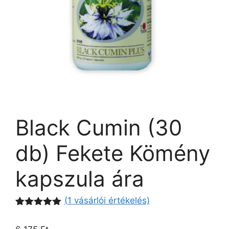
Black Cumin (30
db) Fekete Kömény
kapszula ára
(
1
vásárlói értékelés)
Értékelés
1
5.00
az 5-