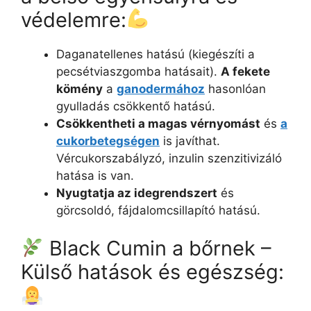
védelemre:
Daganatellenes hatású (kiegészíti a
pecsétviaszgomba hatásait).
A fekete
kömény
a
ganodermához
hasonlóan
gyulladás csökkentő hatású.
Csökkentheti a magas vérnyomást
és
a
cukorbetegségen
is javíthat.
Vércukorszabályzó, inzulin szenzitivizáló
hatása is van.
Nyugtatja az idegrendszert
és
görcsoldó, fájdalomcsillapító hatású.
Black Cumin a bőrnek –
Külső hatások és egészség: