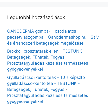
Legutóbbi hozzászólások
GANODERMA gomba- 1 csodálatos
pecsétviaszgomba - Ganodermashop.hu
-
Szív
és érrendszeri betegségek megelőzése
Brokkoli prosztatarák ellen - TESTÜNK -
Betegségek, Tünetek, Fogyás
-
Prosztatagyulladás kezelése természetes
gyógynövényekkel
Gyulladáscsökkentő teák – 10 elképsztő
gyulladáscsökkentő tea - TESTÜNK -
Betegségek, Tünetek, Fogyás
-
Prosztatagyulladás kezelése természetes
gyógynövényekkel