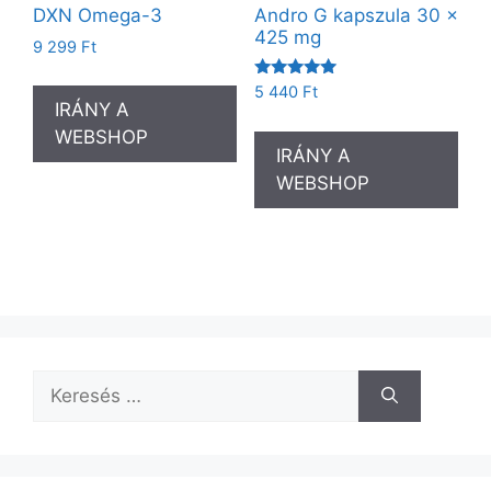
DXN Omega-3
Andro G kapszula 30 x
425 mg
9 299
Ft
Értékelés:
5 440
Ft
5.00
IRÁNY A
/ 5
WEBSHOP
IRÁNY A
WEBSHOP
Keresés: