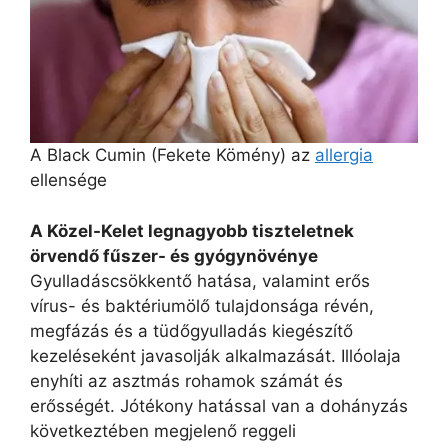
A Black Cumin (Fekete Kömény) az
allergia
ellensége
A Közel-Kelet legnagyobb tiszteletnek
örvendő fűszer- és gyógynövénye
Gyulladáscsökkentő hatása, valamint erős
vírus- és baktériumölő tulajdonsága révén,
megfázás és a tüdőgyulladás kiegészítő
kezeléseként javasolják alkalmazását. Illóolaja
enyhíti az asztmás rohamok számát és
erősségét. Jótékony hatással van a dohányzás
következtében megjelenő reggeli