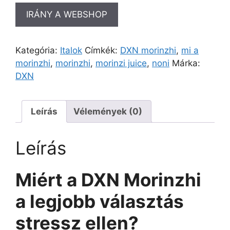
IRÁNY A WEBSHOP
Kategória:
Italok
Címkék:
DXN morinzhi
,
mi a
morinzhi
,
morinzhi
,
morinzi juice
,
noni
Márka:
DXN
Leírás
Vélemények (0)
Leírás
Miért a DXN Morinzhi
a legjobb választás
stressz ellen?