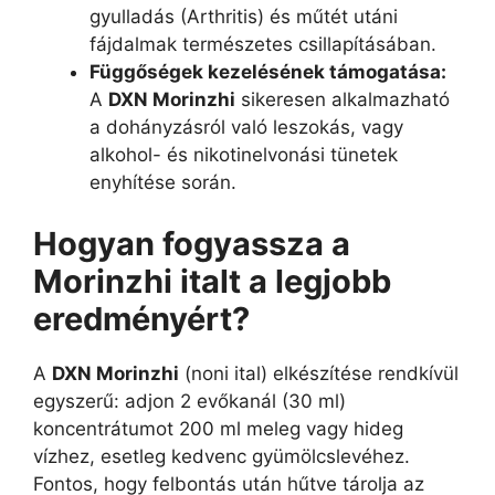
gyulladás (Arthritis) és műtét utáni
fájdalmak természetes csillapításában.
Függőségek kezelésének támogatása:
A
DXN Morinzhi
sikeresen alkalmazható
a dohányzásról való leszokás, vagy
alkohol- és nikotinelvonási tünetek
enyhítése során.
Hogyan fogyassza a
Morinzhi italt a legjobb
eredményért?
A
DXN Morinzhi
(noni ital) elkészítése rendkívül
egyszerű: adjon 2 evőkanál (30 ml)
koncentrátumot 200 ml meleg vagy hideg
vízhez, esetleg kedvenc gyümölcslevéhez.
Fontos, hogy felbontás után hűtve tárolja az