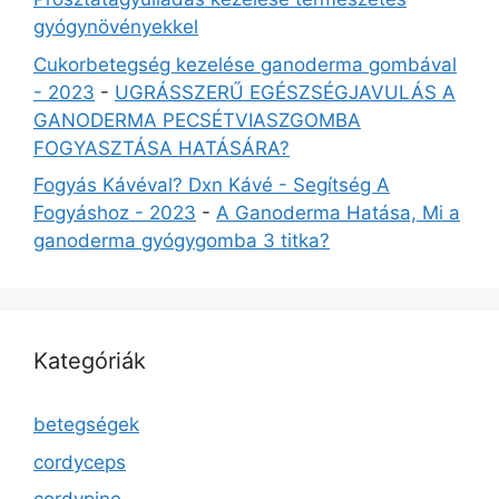
gyógynövényekkel
Cukorbetegség kezelése ganoderma gombával
- 2023
-
UGRÁSSZERŰ EGÉSZSÉGJAVULÁS A
GANODERMA PECSÉTVIASZGOMBA
FOGYASZTÁSA HATÁSÁRA?
Fogyás Kávéval? Dxn Kávé - Segítség A
Fogyáshoz - 2023
-
A Ganoderma Hatása, Mi a
ganoderma gyógygomba 3 titka?
Kategóriák
betegségek
cordyceps