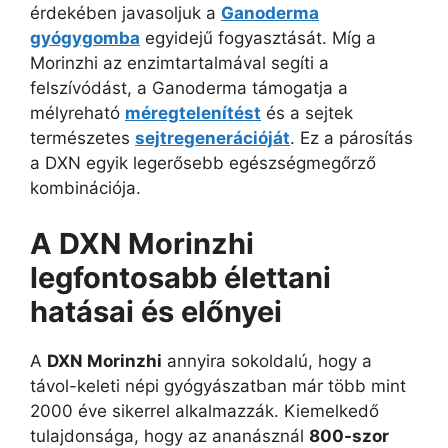
érdekében javasoljuk a
Ganoderma
gyógygomba
egyidejű fogyasztását. Míg a
Morinzhi az enzimtartalmával segíti a
felszívódást, a Ganoderma támogatja a
mélyreható
méregtelenítést
és a sejtek
természetes
sejtregenerációját
. Ez a párosítás
a DXN egyik legerősebb egészségmegőrző
kombinációja.
A DXN Morinzhi
legfontosabb élettani
hatásai és előnyei
A
DXN Morinzhi
annyira sokoldalú, hogy a
távol-keleti népi gyógyászatban már több mint
2000 éve sikerrel alkalmazzák. Kiemelkedő
tulajdonsága, hogy az ananásznál
800-szor