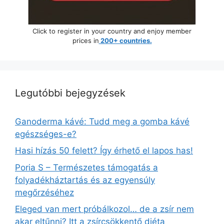
Click to register in your country and enjoy member
prices in
200+ countries.
Legutóbbi bejegyzések
Ganoderma kávé: Tudd meg a gomba kávé
egészséges-e?
Hasi hízás 50 felett? Így érhető el lapos has!
Poria S – Természetes támogatás a
folyadékháztartás és az egyensúly
megőrzéséhez
Eleged van mert próbálkozol… de a zsír nem
akar eltűnni? Itt a zsírcsökkentő diéta