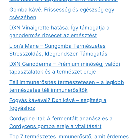
Gomba kávé: Frissesség és egészség egy
csészében
DXN Vinaigrette hatása: Így támogatja a
ganodermás rizsecet az emésztést
Lion’s Mane – Süngomba Természetes
Stresszoldás, Idegrendszer‑Támogatás
DXN Ganoderma – Prémium minőség, valódi
tapasztalatok és a természet ereje
Téli immunerősítés természetesen – a legjobb
természetes téli immunerősítők
Fogyás kávéval? Dxn kávé – segítség a
fogyáshoz
Cordypine Ital: A fermentált ananász és a
Cordyceps gomba ereje a vitalitásért
Top 7 természetes immunerősítő, amit érdemes