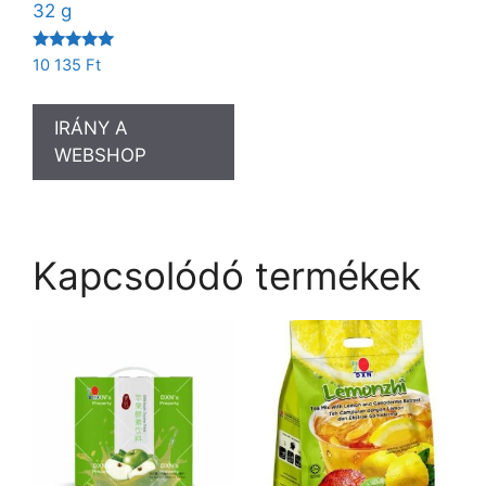
32 g
Értékelés:
10 135
Ft
5.00
/ 5
IRÁNY A
WEBSHOP
Kapcsolódó termékek