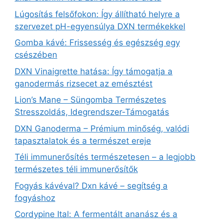
Lúgosítás felsőfokon: Így állítható helyre a
szervezet pH-egyensúlya DXN termékekkel
Gomba kávé: Frissesség és egészség egy
csészében
DXN Vinaigrette hatása: Így támogatja a
ganodermás rizsecet az emésztést
Lion’s Mane – Süngomba Természetes
Stresszoldás, Idegrendszer‑Támogatás
DXN Ganoderma – Prémium minőség, valódi
tapasztalatok és a természet ereje
Téli immunerősítés természetesen – a legjobb
természetes téli immunerősítők
Fogyás kávéval? Dxn kávé – segítség a
fogyáshoz
Cordypine Ital: A fermentált ananász és a