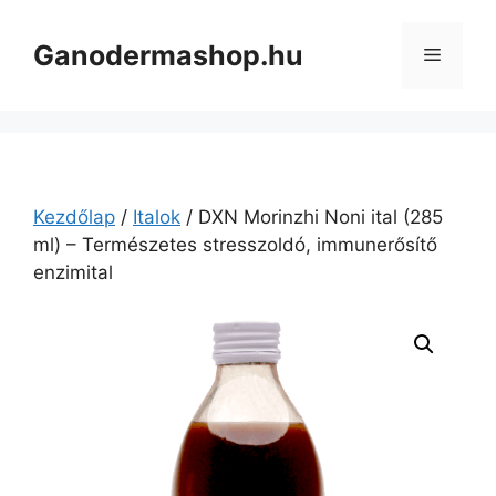
Kilépés
a
Ganodermashop.hu
Menü
tartalomba
Kezdőlap
/
Italok
/ DXN Morinzhi Noni ital (285
ml) – Természetes stresszoldó, immunerősítő
enzimital