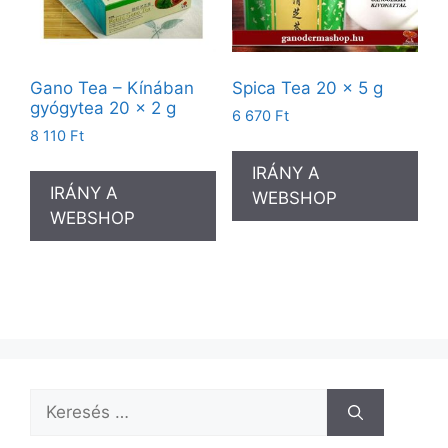
Gano Tea – Kínában
Spica Tea 20 x 5 g
gyógytea 20 x 2 g
6 670
Ft
8 110
Ft
IRÁNY A
IRÁNY A
WEBSHOP
WEBSHOP
Keresés: