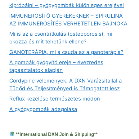
kipróbálni – gyógygombák különleges erejével
IMMUNERŐSÍTŐ GYEREKEKNEK – SPIRULINA
AZ IMMUNERŐSÍTÉS VERHETETLEN BAJNOKA
Mi is az a csontritkulás (osteoporosis), mi
okozza és mit tehetünk ellene?
GANOTERÁPIA, mi a csuda az a ganoterápia?
A gombák gyógyító ereje – évezredes
tapasztalatok alapján
Cordypine vélemények: A DXN Varázsitallal a
Tüdőd és Teljesítményed is Támogatott lesz
Reflux kezelése természetes módon
A gyógygombák adagolása
**International DXN Join & Shipping**