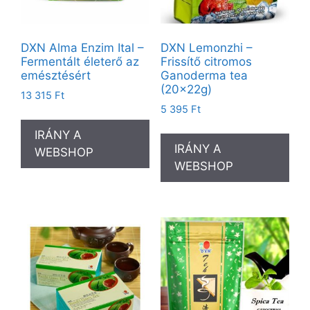
DXN Alma Enzim Ital –
DXN Lemonzhi –
Fermentált életerő az
Frissítő citromos
emésztésért
Ganoderma tea
(20x22g)
13 315
Ft
5 395
Ft
IRÁNY A
IRÁNY A
WEBSHOP
WEBSHOP