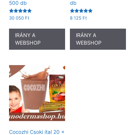
500 db
db
Értékelés:
Értékelés:
30 050
Ft
8 125
Ft
5.00
5.00
/ 5
/ 5
IRÁNY A
IRÁNY A
WEBSHOP
WEBSHOP
Cocozhi Csoki ital 20 x