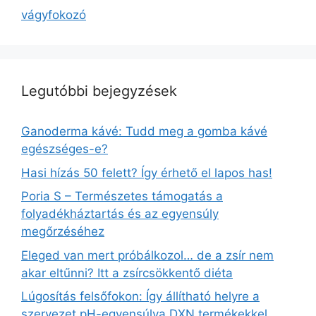
vágyfokozó
Legutóbbi bejegyzések
Ganoderma kávé: Tudd meg a gomba kávé
egészséges-e?
Hasi hízás 50 felett? Így érhető el lapos has!
Poria S – Természetes támogatás a
folyadékháztartás és az egyensúly
megőrzéséhez
Eleged van mert próbálkozol… de a zsír nem
akar eltűnni? Itt a zsírcsökkentő diéta
Lúgosítás felsőfokon: Így állítható helyre a
szervezet pH-egyensúlya DXN termékekkel