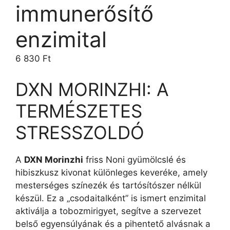
immunerősítő
enzimital
6 830
Ft
DXN MORINZHI: A
TERMÉSZETES
STRESSZOLDÓ
A
DXN Morinzhi
friss Noni gyümölcslé és
hibiszkusz kivonat különleges keveréke, amely
mesterséges színezék és tartósítószer nélkül
készül. Ez a „csodaitalként” is ismert enzimital
aktiválja a tobozmirigyet, segítve a szervezet
belső egyensúlyának és a pihentető alvásnak a