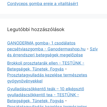
Cordyceps gomba ereje a vitalitásért
Legutóbbi hozzászólások
GANODERMA gomba- 1 csodálatos
pecsétviaszgomba - Ganodermashop.hu
-
Szív
és érrendszeri betegségek megelőzése
Brokkoli prosztatarák ellen - TESTÜNK -
Betegségek, Tünetek, Fogyás
-
Prosztatagyulladás kezelése természetes
gyógynövényekkel
Gyulladáscsökkentő teák – 10 elképsztő
gyulladáscsökkentő tea - TESTÜNK -
Betegségek, Tünetek, Fogyás
-
Prosztatagyulladás kezelése természetes