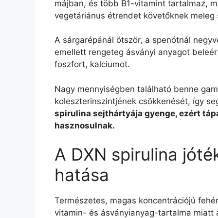
májban, és több B1-vitamint tartalmaz, m
vegetáriánus étrendet követőknek meleg sz
A sárgarépánál ötször, a spenótnál negyve
emellett rengeteg ásványi anyagot beleér
foszfort, kalciumot.
Nagy mennyiségben található benne gamma
koleszterinszintjének csökkenését, így s
spirulina sejthártyája gyenge, ezért t
hasznosulnak.
A DXN spirulina jóté
hatása
Természetes, magas koncentrációjú fehér
vitamin- és ásványianyag-tartalma miatt 