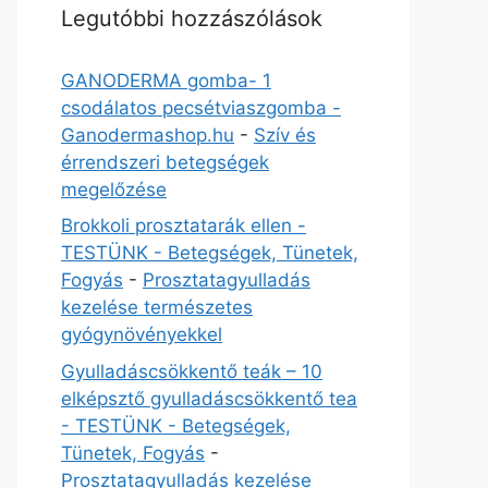
Legutóbbi hozzászólások
GANODERMA gomba- 1
csodálatos pecsétviaszgomba -
Ganodermashop.hu
-
Szív és
érrendszeri betegségek
megelőzése
Brokkoli prosztatarák ellen -
TESTÜNK - Betegségek, Tünetek,
Fogyás
-
Prosztatagyulladás
kezelése természetes
gyógynövényekkel
Gyulladáscsökkentő teák – 10
elképsztő gyulladáscsökkentő tea
- TESTÜNK - Betegségek,
Tünetek, Fogyás
-
Prosztatagyulladás kezelése