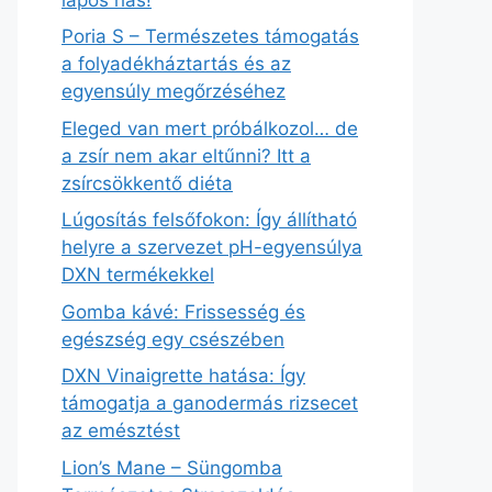
Poria S – Természetes támogatás
a folyadékháztartás és az
egyensúly megőrzéséhez
Eleged van mert próbálkozol… de
a zsír nem akar eltűnni? Itt a
zsírcsökkentő diéta
Lúgosítás felsőfokon: Így állítható
helyre a szervezet pH-egyensúlya
DXN termékekkel
Gomba kávé: Frissesség és
egészség egy csészében
DXN Vinaigrette hatása: Így
támogatja a ganodermás rizsecet
az emésztést
Lion’s Mane – Süngomba