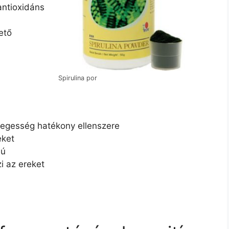
antioxidáns
ető
Spirulina por
idegesség hatékony ellenszere
eket
sú
i az ereket