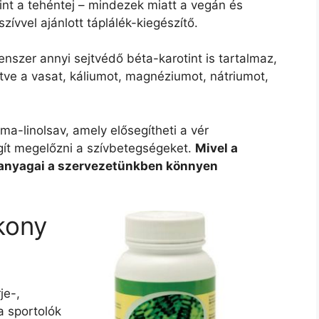
int a tehéntej – mindezek miatt a vegán és
ívvel ajánlott táplálék-kiegészítő.
nszer annyi sejtvédő béta-karotint is tartalmaz,
tve a vasat, káliumot, magnéziumot, nátriumot,
-linolsav, amely elősegítheti a vér
egít megelőzni a szívbetegségeket.
Mivel a
ápanyagai a szervezetünkben könnyen
kony
je-,
a sportolók