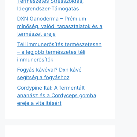
Természetes Stresszoldás,
Idegrendszer‑Támogatás
DXN Ganoderma – Prémium
minőség, valódi tapasztalatok és a
természet ereje
Téli immunerősítés természetesen
– a legjobb természetes téli
immunerősítők
Fogyás kávéval? Dxn kávé –
segítség a fogyáshoz
Cordypine Ital: A fermentált
ananász és a Cordyceps gomba
ereje a vitalitásért