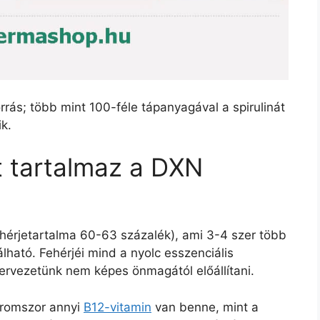
ás; több mint 100-féle tápanyagával a spirulinát
k.
t tartalmaz a DXN
ehérjetartalma 60-63 százalék), ami 3-4 szer több
ható. Fehérjéi mind a nyolc esszenciális
ervezetünk nem képes önmagától előállítani.
áromszor annyi
B12-vitamin
van benne, mint a