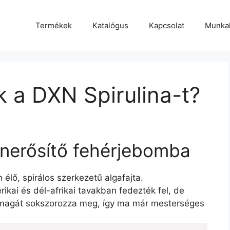
Termékek
Katalógus
Kapcsolat
Munka
k a DXN Spirulina-t?
nerősítő fehérjebomba
élő, spirálos szerkezetű algafajta.
ai és dél-afrikai tavakban fedezték fel, de
önmagát sokszorozza meg, így ma már mesterséges