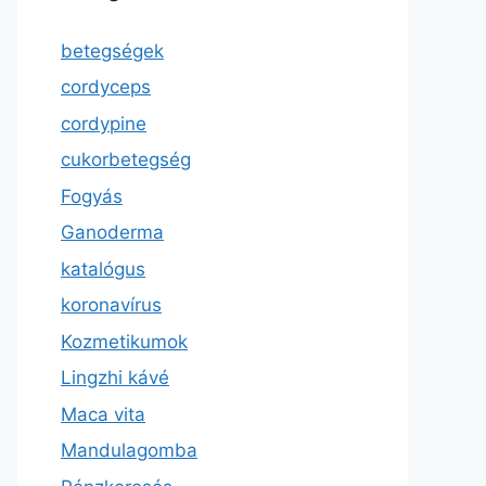
betegségek
cordyceps
cordypine
cukorbetegség
Fogyás
Ganoderma
katalógus
koronavírus
Kozmetikumok
Lingzhi kávé
Maca vita
Mandulagomba