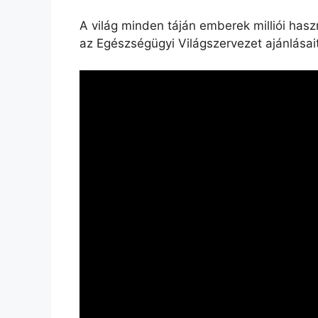
A világ minden táján emberek milliói has
az Egészségügyi Világszervezet ajánlásai