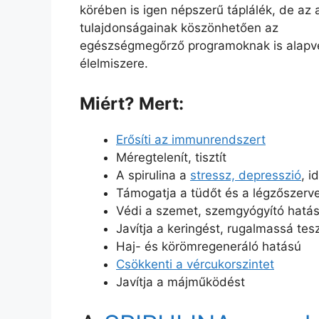
körében is igen népszerű táplálék, de az 
tulajdonságainak köszönhetően az
egészségmegőrző programoknak is alapv
élelmiszere.
Miért? Mert:
Erősíti az immunrendszert
Méregtelenít, tisztít
A spirulina a
stressz, depresszió
, 
Támogatja a tüdőt és a légzőszerv
Védi a szemet, szemgyógyító hatá
Javítja a keringést, rugalmassá tesz
Haj- és körömregeneráló hatású
Csökkenti a vércukorszintet
Javítja a májműködést