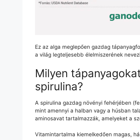
Ez az alga meglepően gazdag tápanyagforr
a világ legteljesebb élelmiszerének nevezi
Milyen tápanyagoka
spirulina?
A spirulina gazdag növényi fehérjében (f
mint amennyi a halban vagy a húsban talál
aminosavat tartalmazzák, amelyeket a sz
Vitamintartalma kiemelkedően magas, h