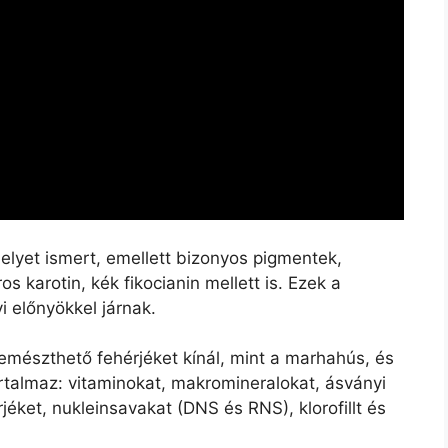
elyet ismert, emellett bizonyos pigmentek,
ros karotin, kék fikocianin mellett is. Ezek a
 előnyökkel járnak.
mészthető fehérjéket kínál, mint a marhahús, és
rtalmaz: vitaminokat, makromineralokat, ásványi
jéket, nukleinsavakat (DNS és RNS), klorofillt és