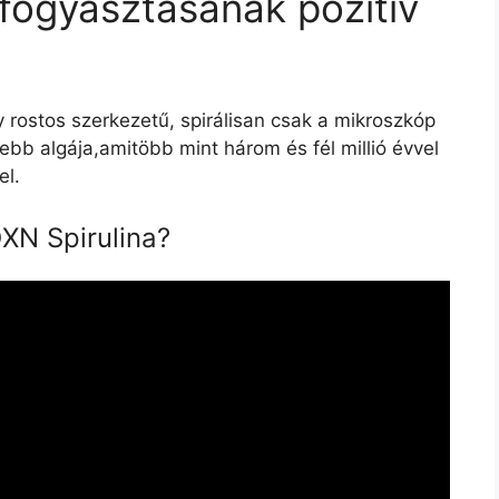
fogyasztásának pozitív
y rostos szerkezetű, spirálisan csak a mikroszkóp
debb algája,amitöbb mint három és fél millió évvel
el.
XN Spirulina?