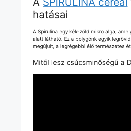
A
SPIRULINA cereal
hatásai
A Spirulina egy kék-zöld mikro alga, amel
alatt látható. Ez a bolygónk egyik legrövi
megújult, a legrégebbi élő természetes ét
Mitől lesz csúcsminőségű a D