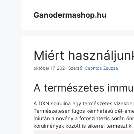
Kilépés
a
Ganodermashop.hu
tartalomba
Miért használjun
október 17, 2021
Szerző:
Csontos Zsuzsa
A természetes immu
A DXN spirulina egy természetes vizekben 
Természetesen lúgos kémhatású dél-amerik
miután a növény a fotoszintézis során 
körülmények között is sikerrel termesztik.