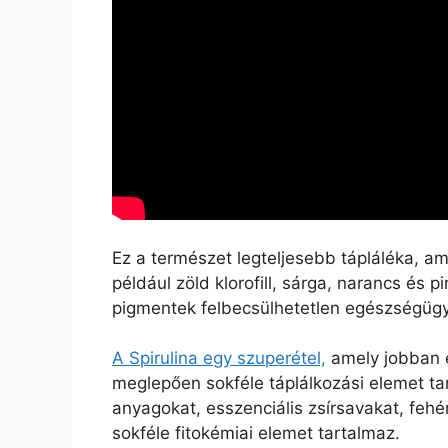
Ez a természet legteljesebb tápláléka, am
például zöld klorofill, sárga, narancs és pi
pigmentek felbecsülhetetlen egészségügyi
A Spirulina egy szuperétel,
amely jobban e
meglepően sokféle táplálkozási elemet ta
anyagokat, esszenciális zsírsavakat, fehér
sokféle fitokémiai elemet tartalmaz.