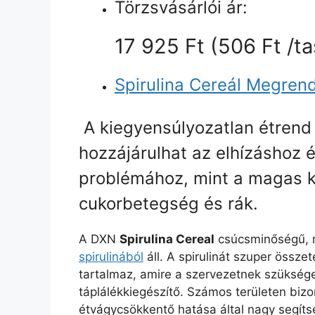
Törzsvásárlói ár:
17 925 Ft (506 Ft /t
Spirulina Cereál Megren
A kiegyensúlyozatlan étrend 
hozzájárulhat az elhízáshoz
problémához, mint a magas k
cukorbetegség és rák.
A DXN
Spirulina Cereal
csúcsminőségű, m
spirulinából
áll. A spirulinát szuper össze
tartalmaz, amire a szervezetnek szüksége
táplálékkiegészítő. Számos területen bizon
étvágycsökkentő hatása által nagy segíts