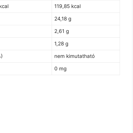
kcal
119,85 kcal
24,18 g
2,61 g
1,28 g
%)
nem kimutatható
0 mg