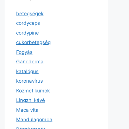
betegségek
cordyceps
cordypine
cukorbetegség
Fogyás
Ganoderma
katalógus
koronavírus
Kozmetikumok
Lingzhi kávé
Maca vita
Mandulagomba