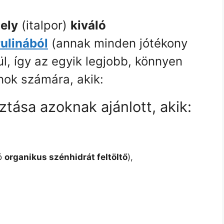
ely
(italpor)
kiváló
rulinából
(annak minden jótékony
l, így az egyik legjobb, könnyen
nok számára, akik:
ztása azoknak ajánlott, akik:
ló
organikus szénhidrát feltöltő
),