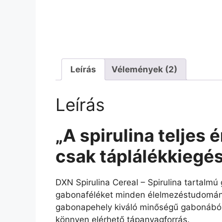
Leírás
Vélemények (2)
Leírás
„A spirulina teljes 
csak táplálékkiegés
DXN Spirulina Cereal – Spirulina tartalm
gabonaféléket minden élelmezéstudományi
gabonapehely kiváló minőségű gabonából é
könnyen elérhető tápanyagforrás.