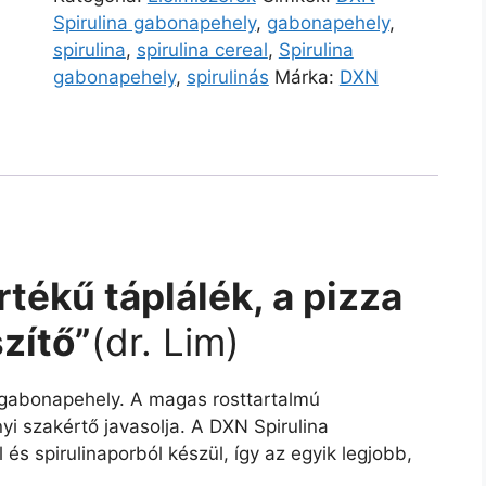
Spirulina gabonapehely
,
gabonapehely
,
spirulina
,
spirulina cereal
,
Spirulina
gabonapehely
,
spirulinás
Márka:
DXN
értékű táplálék, a pizza
zítő”
(dr. Lim)
ú gabonapehely. A magas rosttartalmú
 szakértő javasolja. A DXN Spirulina
s spirulinaporból készül, így az egyik legjobb,