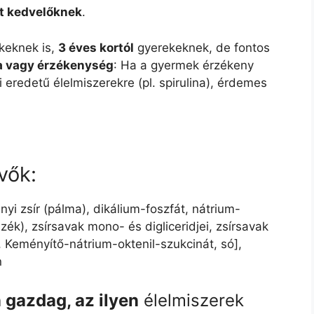
at kedvelőknek
.
ekeknek is,
3 éves kortól
gyerekeknek, de fontos
ia vagy érzékenység
: Ha a gyermek érzékeny
 eredetű élelmiszerekre (pl. spirulina), érdemes
vők:
yi zsír (pálma), dikálium-foszfát, nátrium-
azék), zsírsavak mono- és digliceridjei, zsírsavak
, Keményítő-nátrium-oktenil-szukcinát, só],
n
n gazdag, az ilyen
élelmiszerek