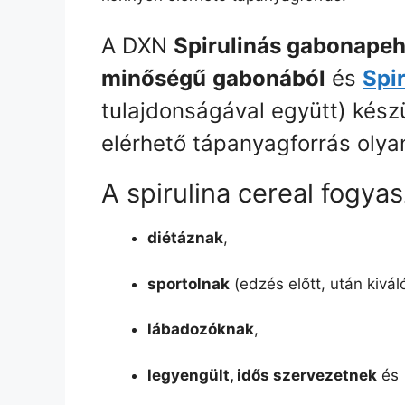
A DXN
Spirulinás gabonapeh
minőségű
gabonából
és
Spi
tulajdonságával együtt) készü
elérhető tápanyagforrás olya
A spirulina cereal fogyas
diétáznak
,
sportolnak
(edzés előtt, után kivá
lábadozóknak
,
legyengült, idős szervezetnek
és