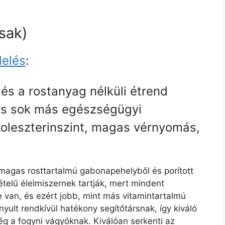
asak)
delés
:
és a rostanyag nélküli étrend
 és sok más egészségügyi
oleszterinszint, magas vérnyomás,
agas rosttartalmú gabonapehelyből és porított
tételű élelmiszernek tartják, mert mindent
 van, és ezért jobb, mint más vitamintartalmú
yult rendkívül hatékony segítőtársnak, így kiváló
ég a fogyni vágyóknak. Kiválóan serkenti az