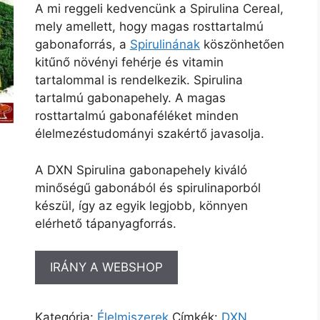
A mi reggeli kedvencünk a Spirulina Cereal,
mely amellett, hogy magas rosttartalmú
gabonaforrás, a
Spirulinának
köszönhetően
kitűnő növényi fehérje és vitamin
tartalommal is rendelkezik. Spirulina
tartalmú gabonapehely. A magas
rosttartalmú gabonaféléket minden
élelmezéstudományi szakértő javasolja.
A DXN Spirulina gabonapehely kiváló
minőségű gabonából és spirulinaporból
készül, így az egyik legjobb, könnyen
elérhető tápanyagforrás.
IRÁNY A WEBSHOP
Kategória:
Élelmiszerek
Címkék:
DXN