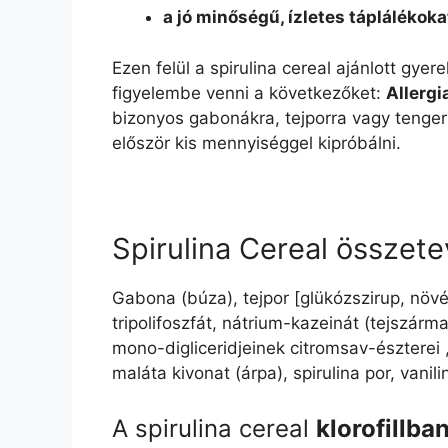
a jó minőségű, ízletes táplálékok
Ezen felül a spirulina cereal ajánlott gyer
figyelembe venni a következőket:
Allerg
bizonyos gabonákra, tejporra vagy tengeri
először kis mennyiséggel kipróbálni.
Spirulina Cereal összete
Gabona (búza), tejpor [glükózszirup, növén
tripolifoszfát, nátrium-kazeinát (tejszárm
mono-digliceridjeinek citromsav-észterei 
maláta kivonat (árpa), spirulina por, vanili
A spirulina cereal
klorofillba