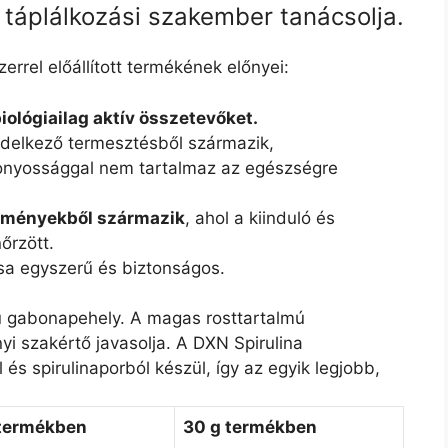
táplálkozási szakember tanácsolja.
errel előállított termékének előnyei:
ológiailag aktív összetevőket.
ndelkező termesztésből származik,
onyossággal nem tartalmaz az egészségre
ülményekből származik
, ahol a kiinduló és
őrzött.
sa egyszerű és biztonságos.
mú gabonapehely. A magas rosttartalmú
 szakértő javasolja. A DXN Spirulina
s spirulinaporból készül, így az egyik legjobb,
 termékben
30 g termékben