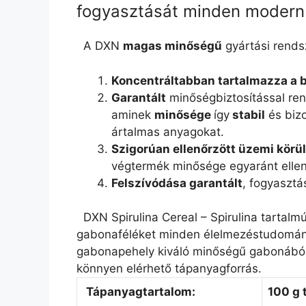
fogyasztását minden modern 
A DXN
magas minőségű
gyártási rendsz
Koncentráltabban tartalmazza a bi
Garantált
minőségbiztosítással re
aminek
minősége
így
stabil
és biz
ártalmas anyagokat.
Szigorúan ellenőrzött üzemi kör
végtermék minősége egyaránt ellen
Felszívódása garantált
, fogyasztá
DXN Spirulina Cereal – Spirulina tartal
gabonaféléket minden élelmezéstudományi
gabonapehely kiváló minőségű gabonából é
könnyen elérhető tápanyagforrás.
Tápanyagtartalom:
100 g