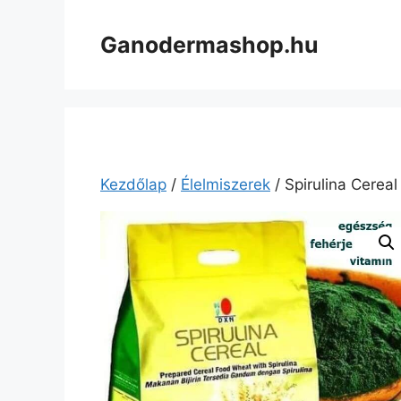
Kilépés
a
Ganodermashop.hu
tartalomba
Kezdőlap
/
Élelmiszerek
/ Spirulina Cereal