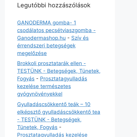
Legutóbbi hozzászólások
GANODERMA gomba- 1
csodálatos pecsétviaszgomba -
Ganodermashop.hu
-
Szív és
érrendszeri betegségek
megelőzése
Brokkoli prosztatarák ellen -
TESTÜNK - Betegségek, Tünetek,
Fogyás
-
Prosztatagyulladás
kezelése természetes
gyógynövényekkel
Gyulladáscsökkentő teák – 10
elképsztő gyulladáscsökkentő tea
- TESTÜNK - Betegségek,
Tünetek, Fogyás
-
Prosztatagyulladás kezelése