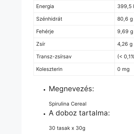
Energia
399,5 
Szénhidrát
80,6 g
Fehérje
9,69 g
Zsír
4,26 g
Transz-zsírsav
(< 0,1
Koleszterin
0 mg
Megnevezés:
Spirulina Cereal
A doboz tartalma:
30 tasak x 30g