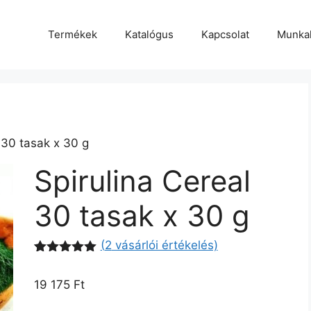
Termékek
Katalógus
Kapcsolat
Munka
 30 tasak x 30 g
Spirulina Cereal
30 tasak x 30 g
(
2
vásárlói értékelés)
Értékelés
1
5.00
az 5-
19 175
Ft
ből,
értékelés
alapján