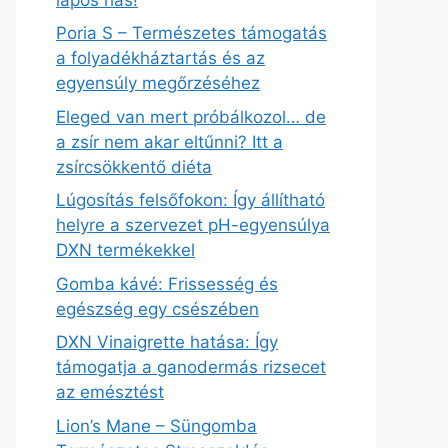
Poria S – Természetes támogatás
a folyadékháztartás és az
egyensúly megőrzéséhez
Eleged van mert próbálkozol… de
a zsír nem akar eltűnni? Itt a
zsírcsökkentő diéta
Lúgosítás felsőfokon: Így állítható
helyre a szervezet pH-egyensúlya
DXN termékekkel
Gomba kávé: Frissesség és
egészség egy csészében
DXN Vinaigrette hatása: Így
támogatja a ganodermás rizsecet
az emésztést
Lion’s Mane – Süngomba