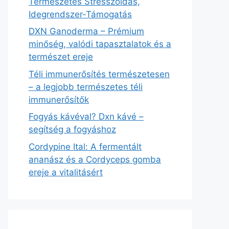
Természetes Stresszoldás,
Idegrendszer‑Támogatás
DXN Ganoderma – Prémium
minőség, valódi tapasztalatok és a
természet ereje
Téli immunerősítés természetesen
– a legjobb természetes téli
immunerősítők
Fogyás kávéval? Dxn kávé –
segítség a fogyáshoz
Cordypine Ital: A fermentált
ananász és a Cordyceps gomba
ereje a vitalitásért