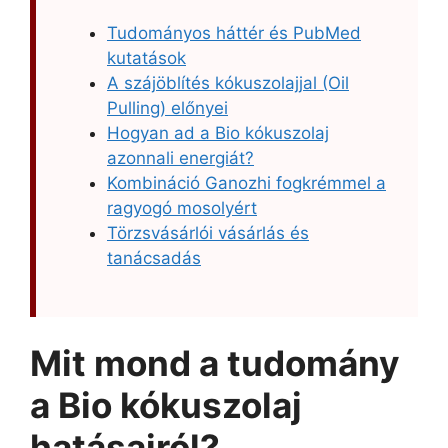
Tudományos háttér és PubMed
kutatások
A szájöblítés kókuszolajjal (Oil
Pulling) előnyei
Hogyan ad a Bio kókuszolaj
azonnali energiát?
Kombináció Ganozhi fogkrémmel a
ragyogó mosolyért
Törzsvásárlói vásárlás és
tanácsadás
Mit mond a tudomány
a Bio kókuszolaj
hatásairól?