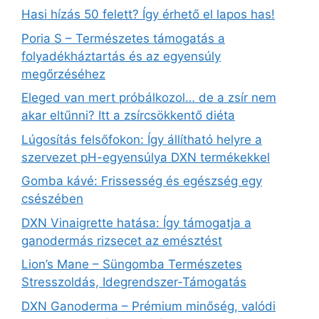
Hasi hízás 50 felett? Így érhető el lapos has!
Poria S – Természetes támogatás a
folyadékháztartás és az egyensúly
megőrzéséhez
Eleged van mert próbálkozol… de a zsír nem
akar eltűnni? Itt a zsírcsökkentő diéta
Lúgosítás felsőfokon: Így állítható helyre a
szervezet pH-egyensúlya DXN termékekkel
Gomba kávé: Frissesség és egészség egy
csészében
DXN Vinaigrette hatása: Így támogatja a
ganodermás rizsecet az emésztést
Lion’s Mane – Süngomba Természetes
Stresszoldás, Idegrendszer‑Támogatás
DXN Ganoderma – Prémium minőség, valódi