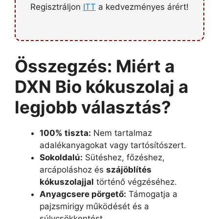
Regisztráljon
ITT
a kedvezményes árért!
Összegzés: Miért a
DXN Bio kókuszolaj a
legjobb választás?
100% tiszta:
Nem tartalmaz
adalékanyagokat vagy tartósítószert.
Sokoldalú:
Sütéshez, főzéshez,
arcápoláshoz és
szájöblítés
kókuszolajjal
történő végzéséhez.
Anyagcsere pörgető:
Támogatja a
pajzsmirigy működését és a
súlycsökkentést.