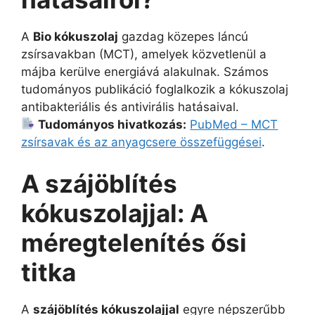
A
Bio kókuszolaj
gazdag közepes láncú
zsírsavakban (MCT), amelyek közvetlenül a
májba kerülve energiává alakulnak. Számos
tudományos publikáció foglalkozik a kókuszolaj
antibakteriális és antivirális hatásaival.
Tudományos hivatkozás:
PubMed – MCT
zsírsavak és az anyagcsere összefüggései
.
A szájöblítés
kókuszolajjal: A
méregtelenítés ősi
titka
A
szájöblítés kókuszolajjal
egyre népszerűbb