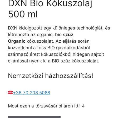
DXN Bio Kókuszolaj
500 ml
DXN kidolgozott egy különleges technológiát, és
létrehozta az organic, bio s
zűz
Organic
kókuszolajat. Az eljárás során
közvetlenül a friss BIO gazdálkodásból
származó érett kókuszdiókból hidegen sajtolt
eljárással nyerik ki a BIO szűz kókuszolajat.
Nemzetközi házhozszállítás!
+36 70 208 5088
Most ezen a törzsvásárlói áron itt! ↓