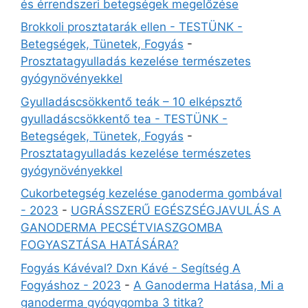
és érrendszeri betegségek megelőzése
Brokkoli prosztatarák ellen - TESTÜNK -
Betegségek, Tünetek, Fogyás
-
Prosztatagyulladás kezelése természetes
gyógynövényekkel
Gyulladáscsökkentő teák – 10 elképsztő
gyulladáscsökkentő tea - TESTÜNK -
Betegségek, Tünetek, Fogyás
-
Prosztatagyulladás kezelése természetes
gyógynövényekkel
Cukorbetegség kezelése ganoderma gombával
- 2023
-
UGRÁSSZERŰ EGÉSZSÉGJAVULÁS A
GANODERMA PECSÉTVIASZGOMBA
FOGYASZTÁSA HATÁSÁRA?
Fogyás Kávéval? Dxn Kávé - Segítség A
Fogyáshoz - 2023
-
A Ganoderma Hatása, Mi a
ganoderma gyógygomba 3 titka?