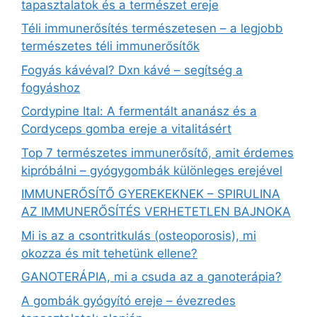
tapasztalatok és a természet ereje
Téli immunerősítés természetesen – a legjobb
természetes téli immunerősítők
Fogyás kávéval? Dxn kávé – segítség a
fogyáshoz
Cordypine Ital: A fermentált ananász és a
Cordyceps gomba ereje a vitalitásért
Top 7 természetes immunerősítő, amit érdemes
kipróbálni – gyógygombák különleges erejével
IMMUNERŐSÍTŐ GYEREKEKNEK – SPIRULINA
AZ IMMUNERŐSÍTÉS VERHETETLEN BAJNOKA
Mi is az a csontritkulás (osteoporosis), mi
okozza és mit tehetünk ellene?
GANOTERÁPIA, mi a csuda az a ganoterápia?
A gombák gyógyító ereje – évezredes