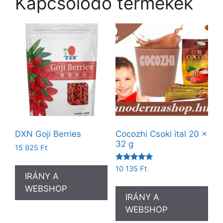
Kapcsolódó termékek
DXN Goji Berries
Cocozhi Csoki ital 20 x
32 g
15 925
Ft
Értékelés:
10 135
Ft
5.00
IRÁNY A
/ 5
WEBSHOP
IRÁNY A
WEBSHOP