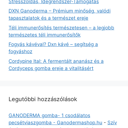
Stresszoldás, Idegrendszer‑Támogatás
DXN Ganoderma – Prémium minőség, valódi
tapasztalatok és a természet ereje
Téli immunerősítés természetesen – a legjobb
természetes téli immunerősítők
Fogyás kávéval? Dxn kávé – segítség a
fogyáshoz
Cordypine Ital: A fermentált ananász és a
Cordyceps gomba ereje a vitalitásért
Legutóbbi hozzászólások
GANODERMA gomba- 1 csodálatos
pecsétviaszgomba - Ganodermashop.hu
-
Szív