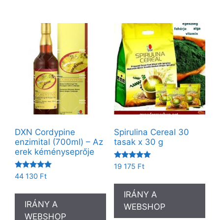
DXN Cordypine
Spirulina Cereal 30
enzimital (700ml) – Az
tasak x 30 g
erek kéményseprője
Értékelés:
19 175
Ft
5.00
Értékelés:
44 130
Ft
/ 5
5.00
/ 5
IRÁNY A
IRÁNY A
WEBSHOP
WEBSHOP