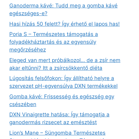
Ganoderma kávé: Tudd meg a gomba kávé
egészséges-e?
Hasi hízás 50 felett? Így érhető el lapos has!
Poria S – Természetes támogatás a
folyadékháztartás és az egyensúly
megőrzéséhez
Eleged van mert próbálkozol… de a zsír nem
akar eltűnni? Itt a zsírcsökkentő diéta
Lúgosítás felsőfokon: Így állítható helyre a
szervezet pH-egyensúlya DXN termékekkel
Gomba kávé: Frissesség és egészség egy
csészében
DXN Vinaigrette hatása: Így támogatja a
ganodermás rizsecet az emésztést
Lion’s Mane – Süngomba Természetes