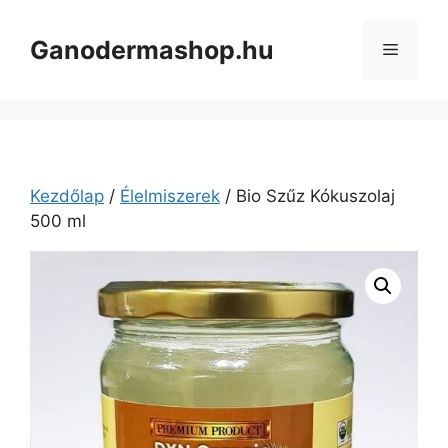
Kilépés
a
Ganodermashop.hu
Menü
tartalomba
Kezdőlap
/
Élelmiszerek
/ Bio Szűz Kókuszolaj
500 ml