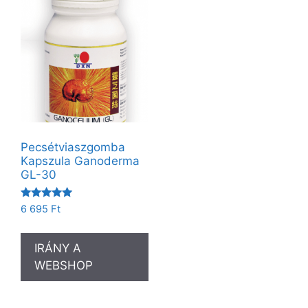
Pecsétviaszgomba
Kapszula Ganoderma
GL-30
Értékelés:
6 695
Ft
5.00
/ 5
IRÁNY A
WEBSHOP