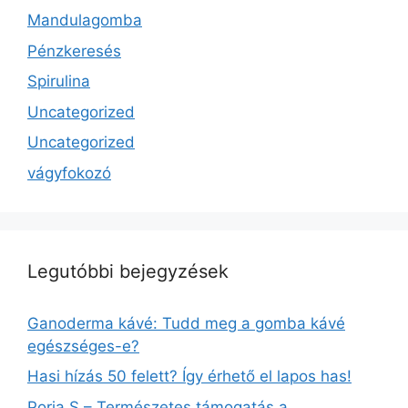
Mandulagomba
Pénzkeresés
Spirulina
Uncategorized
Uncategorized
vágyfokozó
Legutóbbi bejegyzések
Ganoderma kávé: Tudd meg a gomba kávé
egészséges-e?
Hasi hízás 50 felett? Így érhető el lapos has!
Poria S – Természetes támogatás a