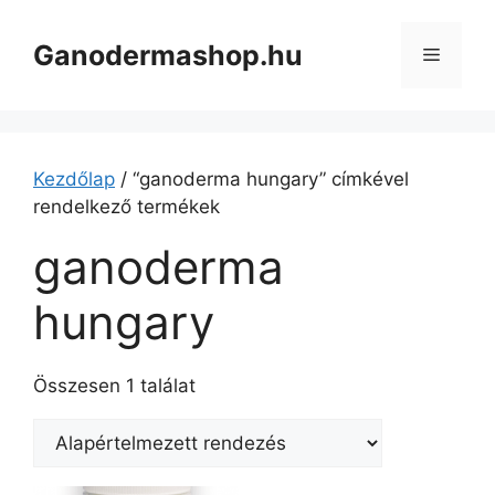
Kilépés
a
Ganodermashop.hu
Menü
tartalomba
Kezdőlap
/ “ganoderma hungary” címkével
rendelkező termékek
ganoderma
hungary
Összesen 1 találat