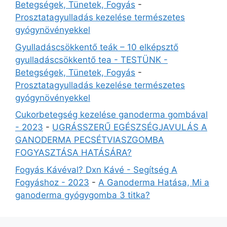
Betegségek, Tünetek, Fogyás
-
Prosztatagyulladás kezelése természetes
gyógynövényekkel
Gyulladáscsökkentő teák – 10 elképsztő
gyulladáscsökkentő tea - TESTÜNK -
Betegségek, Tünetek, Fogyás
-
Prosztatagyulladás kezelése természetes
gyógynövényekkel
Cukorbetegség kezelése ganoderma gombával
- 2023
-
UGRÁSSZERŰ EGÉSZSÉGJAVULÁS A
GANODERMA PECSÉTVIASZGOMBA
FOGYASZTÁSA HATÁSÁRA?
Fogyás Kávéval? Dxn Kávé - Segítség A
Fogyáshoz - 2023
-
A Ganoderma Hatása, Mi a
ganoderma gyógygomba 3 titka?