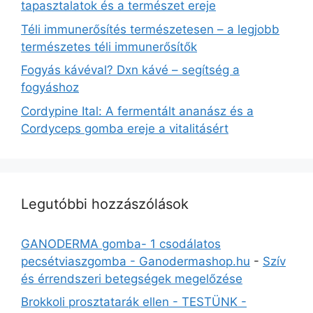
tapasztalatok és a természet ereje
Téli immunerősítés természetesen – a legjobb
természetes téli immunerősítők
Fogyás kávéval? Dxn kávé – segítség a
fogyáshoz
Cordypine Ital: A fermentált ananász és a
Cordyceps gomba ereje a vitalitásért
Legutóbbi hozzászólások
GANODERMA gomba- 1 csodálatos
pecsétviaszgomba - Ganodermashop.hu
-
Szív
és érrendszeri betegségek megelőzése
Brokkoli prosztatarák ellen - TESTÜNK -