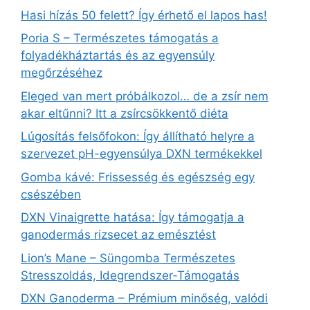
Hasi hízás 50 felett? Így érhető el lapos has!
Poria S – Természetes támogatás a
folyadékháztartás és az egyensúly
megőrzéséhez
Eleged van mert próbálkozol… de a zsír nem
akar eltűnni? Itt a zsírcsökkentő diéta
Lúgosítás felsőfokon: Így állítható helyre a
szervezet pH-egyensúlya DXN termékekkel
Gomba kávé: Frissesség és egészség egy
csészében
DXN Vinaigrette hatása: Így támogatja a
ganodermás rizsecet az emésztést
Lion’s Mane – Süngomba Természetes
Stresszoldás, Idegrendszer‑Támogatás
DXN Ganoderma – Prémium minőség, valódi