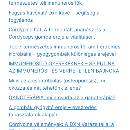
természetes téli immunerősítők
Fogyás kávéval? Dxn kávé – segítség a
fogyáshoz
Cordypine Ital: A fermentált ananász és a
Cordyceps gomba ereje a vitalitásért
Top 7 természetes immunerősítő, amit érdemes
kipróbálni – gyógygombák különleges erejével
IMMUNERŐSÍTŐ GYEREKEKNEK – SPIRULINA
AZ IMMUNERŐSÍTÉS VERHETETLEN BAJNOKA
Mi is az a csontritkulás (osteoporosis), mi
okozza és mit tehetünk ellene?
GANOTERÁPIA, mi a csuda az a ganoterápia?
A gombák gyógyító ereje – évezredes
tapasztalatok alapján
Cordypine vélemények: A DXN Varázsitallal a