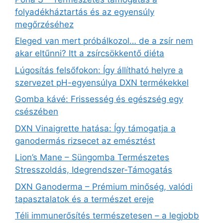
folyadékháztartás és az egyensúly
megőrzéséhez
Eleged van mert próbálkozol… de a zsír nem
akar eltűnni? Itt a zsírcsökkentő diéta
Lúgosítás felsőfokon: Így állítható helyre a
szervezet pH-egyensúlya DXN termékekkel
Gomba kávé: Frissesség és egészség egy
csészében
DXN Vinaigrette hatása: Így támogatja a
ganodermás rizsecet az emésztést
Lion’s Mane – Süngomba Természetes
Stresszoldás, Idegrendszer‑Támogatás
DXN Ganoderma – Prémium minőség, valódi
tapasztalatok és a természet ereje
Téli immunerősítés természetesen – a legjobb