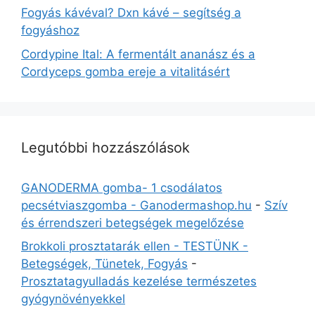
Fogyás kávéval? Dxn kávé – segítség a
fogyáshoz
Cordypine Ital: A fermentált ananász és a
Cordyceps gomba ereje a vitalitásért
Legutóbbi hozzászólások
GANODERMA gomba- 1 csodálatos
pecsétviaszgomba - Ganodermashop.hu
-
Szív
és érrendszeri betegségek megelőzése
Brokkoli prosztatarák ellen - TESTÜNK -
Betegségek, Tünetek, Fogyás
-
Prosztatagyulladás kezelése természetes
gyógynövényekkel