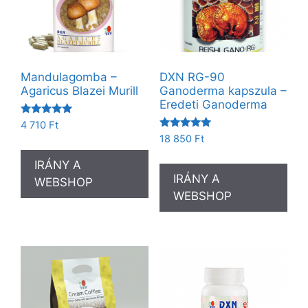
Mandulagomba –
DXN RG-90
Agaricus Blazei Murill
Ganoderma kapszula –
Eredeti Ganoderma
Értékelés:
4 710
Ft
5.00
Értékelés:
18 850
Ft
/ 5
5.00
/ 5
IRÁNY A
IRÁNY A
WEBSHOP
WEBSHOP