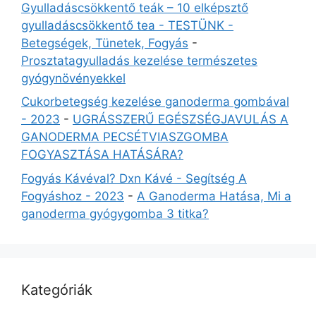
Gyulladáscsökkentő teák – 10 elképsztő
gyulladáscsökkentő tea - TESTÜNK -
Betegségek, Tünetek, Fogyás
-
Prosztatagyulladás kezelése természetes
gyógynövényekkel
Cukorbetegség kezelése ganoderma gombával
- 2023
-
UGRÁSSZERŰ EGÉSZSÉGJAVULÁS A
GANODERMA PECSÉTVIASZGOMBA
FOGYASZTÁSA HATÁSÁRA?
Fogyás Kávéval? Dxn Kávé - Segítség A
Fogyáshoz - 2023
-
A Ganoderma Hatása, Mi a
ganoderma gyógygomba 3 titka?
Kategóriák