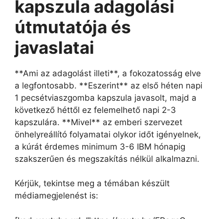
kapszula adagolási
útmutatója és
javaslatai
**Ami az adagolást illeti**, a fokozatosság elve
a legfontosabb. **Eszerint** az első héten napi
1 pecsétviaszgomba kapszula javasolt, majd a
következő héttől ez felemelhető napi 2-3
kapszulára. **Mivel** az emberi szervezet
önhelyreállító folyamatai olykor időt igényelnek,
a kúrát érdemes minimum 3-6 IBM hónapig
szakszerűen és megszakítás nélkül alkalmazni.
Kérjük, tekintse meg a témában készült
médiamegjelenést is: