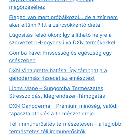
megőrzéséhez
Eleged van mert próbálkozol… de a zsír nem
akar eltűnni? Itt a zsírcsökkentő diéta
Lúgosítás felsőfokon: Így állítható helyre a
szervezet pH-egyensúlya DXN termékekkel
Gomba kávé: Frissesség és egészség egy
csészében
DXN Vinaigrette hatása: Így támogatja a
ganodermás rizsecet az emésztést
Lion’s Mane – Süngomba Természetes
Stresszoldás, Idegrendszer‑Támogatás
DXN Ganoderma – Prémium minőség, valódi
tapasztalatok és a természet ereje
Téli immunerősítés természetesen – a legjobb
természetes téli immunerősítők