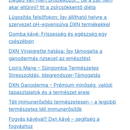
Eleged van mert próbálkozol… de a zsír nem
akar eltűnni? Itt a zsírcsökkentő diéta
Lúgosítás felsőfokon: Így állítható helyre a
szervezet pH-egyensúlya DXN termékekkel
Gomba kávé: Frissesség és egészség egy
csészében
DXN Vinaigrette hatása: Így támogatja a
ganodermás rizsecet az emésztést
Lion’s Mane – Süngomba Természetes
Stresszoldás, Idegrendszer‑Támogatás
DXN Ganoderma – Prémium minőség, valódi
tapasztalatok és a természet ereje
Téli immunerősítés természetesen – a legjobb
természetes téli immunerősítők
Fogyás kávéval? Dxn kávé – segítség a
fogyáshoz