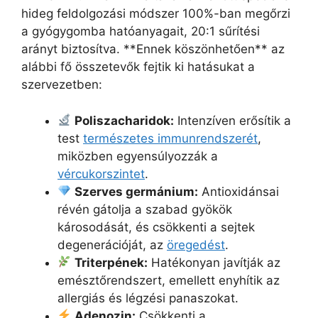
hideg feldolgozási módszer 100%-ban megőrzi
a gyógygomba hatóanyagait, 20:1 sűrítési
arányt biztosítva. **Ennek köszönhetően** az
alábbi fő összetevők fejtik ki hatásukat a
szervezetben:
Poliszacharidok:
Intenzíven erősítik a
test
természetes immunrendszerét
,
miközben egyensúlyozzák a
vércukorszintet
.
Szerves germánium:
Antioxidánsai
révén gátolja a szabad gyökök
károsodását, és csökkenti a sejtek
degenerációját, az
öregedést
.
Triterpének:
Hatékonyan javítják az
emésztőrendszert, emellett enyhítik az
allergiás és légzési panaszokat.
Adenozin:
Csökkenti a