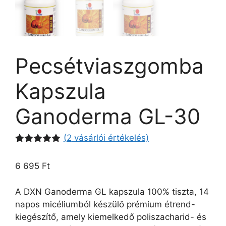
Pecsétviaszgomba
Kapszula
Ganoderma GL-30
(
2
vásárlói értékelés)
Értékelés
1
5.00
az 5-
6 695
Ft
ből,
értékelés
alapján
A DXN Ganoderma GL kapszula 100% tiszta, 14
napos micéliumból készülő prémium étrend-
kiegészítő, amely kiemelkedő poliszacharid- és