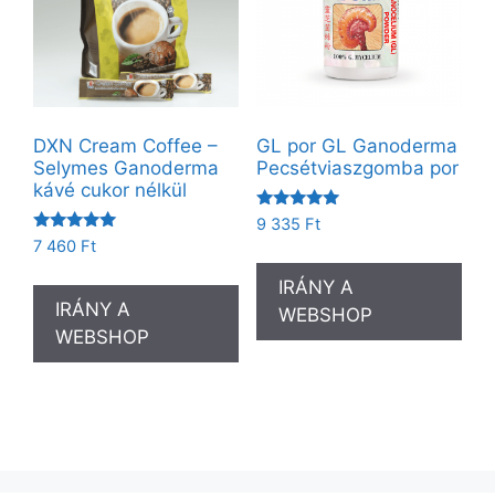
DXN Cream Coffee –
GL por GL Ganoderma
Selymes Ganoderma
Pecsétviaszgomba por
kávé cukor nélkül
Értékelés:
9 335
Ft
5.00
Értékelés:
7 460
Ft
/ 5
5.00
/ 5
IRÁNY A
IRÁNY A
WEBSHOP
WEBSHOP