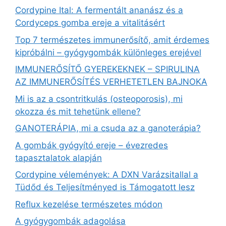
Cordypine Ital: A fermentált ananász és a
Cordyceps gomba ereje a vitalitásért
Top 7 természetes immunerősítő, amit érdemes
kipróbálni – gyógygombák különleges erejével
IMMUNERŐSÍTŐ GYEREKEKNEK – SPIRULINA
AZ IMMUNERŐSÍTÉS VERHETETLEN BAJNOKA
Mi is az a csontritkulás (osteoporosis), mi
okozza és mit tehetünk ellene?
GANOTERÁPIA, mi a csuda az a ganoterápia?
A gombák gyógyító ereje – évezredes
tapasztalatok alapján
Cordypine vélemények: A DXN Varázsitallal a
Tüdőd és Teljesítményed is Támogatott lesz
Reflux kezelése természetes módon
A gyógygombák adagolása