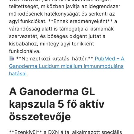
telítettségét, miközben javítja az idegrendszer
működésének hatékonyságát és serkenti az
agyi funkciókat. **Ennek eredményeként** a
várandósság alatt is támogatja a kismamák
szervezetét, és bőséges oxigént juttat a
kisbabához, mintegy agyi tonikként
funkcionálva.
**Nemzetközi kutatási háttér:**
PubMed – A
Ganoderma Lucidum micélium immunmoduláns
hatásai
.
A Ganoderma GL
kapszula 5 fő aktív
összetevője
**Ezenkívül** a DXN által alkalmazott speciális