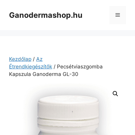
Kilépés
a
Ganodermashop.hu
Menü
tartalomba
Kezdőlap
/
Az
Étrendkiegészítők
/ Pecsétviaszgomba
Kapszula Ganoderma GL-30