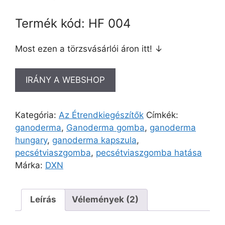
Termék kód: HF 004
Most ezen a törzsvásárlói áron itt! ↓
IRÁNY A WEBSHOP
Kategória:
Az Étrendkiegészítők
Címkék:
ganoderma
,
Ganoderma gomba
,
ganoderma
hungary
,
ganoderma kapszula
,
pecsétviaszgomba
,
pecsétviaszgomba hatása
Márka:
DXN
Leírás
Vélemények (2)