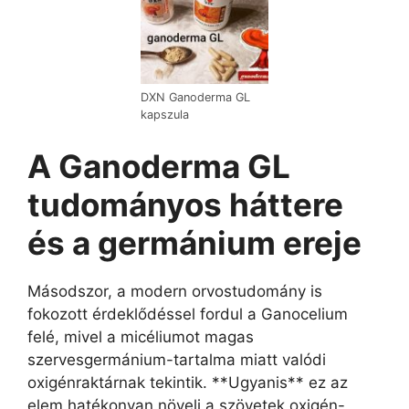
DXN Ganoderma GL
kapszula
A Ganoderma GL
tudományos háttere
és a germánium ereje
Másodszor, a modern orvostudomány is
fokozott érdeklődéssel fordul a Ganocelium
felé, mivel a micéliumot magas
szervesgermánium-tartalma miatt valódi
oxigénraktárnak tekintik. **Ugyanis** ez az
elem hatékonyan növeli a szövetek oxigén-