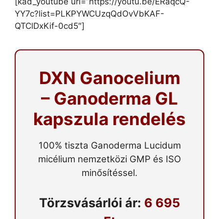
[kad_youtube url=”https://youtu.be/ERaqcQ-
YY7c?list=PLKPYWCUzqQdOvVbKAF-
QTClDxKif-0cd5″]
DXN Ganocelium
– Ganoderma GL
kapszula rendelés
100% tiszta Ganoderma Lucidum
micélium nemzetközi GMP és ISO
minősítéssel.
Törzsvásárlói ár:
6 695