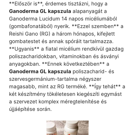
**Először is**, érdemes tisztázni, hogy a
Ganoderma GL kapszula
alapanyagát a
Ganoderma Lucidum 14 napos micéliumából
(gombafonatából) nyerik. **Ezzel szemben** a
Reishi Gano (RG) a három hónapos, kifejlett
gombatestet és annak spóráit tartalmazza.
**Ugyanis** a fiatal micélium rendkívül gazdag
poliszacharidokban, vitaminokban és ásványi
anyagokban. **Ennek következtében** a
Ganoderma GL kapszula
poliszacharid- és
szervesgermánium-tartalma négyszer
magasabb, mint az RG terméké. **Így tehát** a
két készítmény tökéletesen kiegészíti egymást
a szervezet komplex méregtelenítése és
újjáépítése során.