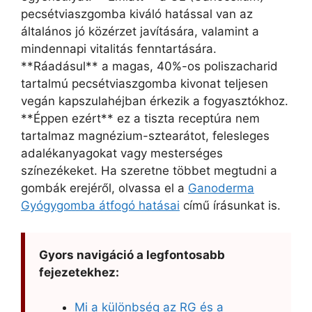
pecsétviaszgomba kiváló hatással van az
általános jó közérzet javítására, valamint a
mindennapi vitalitás fenntartására.
**Ráadásul** a magas, 40%-os poliszacharid
tartalmú pecsétviaszgomba kivonat teljesen
vegán kapszulahéjban érkezik a fogyasztókhoz.
**Éppen ezért** ez a tiszta receptúra nem
tartalmaz magnézium-sztearátot, felesleges
adalékanyagokat vagy mesterséges
színezékeket. Ha szeretne többet megtudni a
gombák erejéről, olvassa el a
Ganoderma
Gyógygomba átfogó hatásai
című írásunkat is.
Gyors navigáció a legfontosabb
fejezetekhez:
Mi a különbség az RG és a