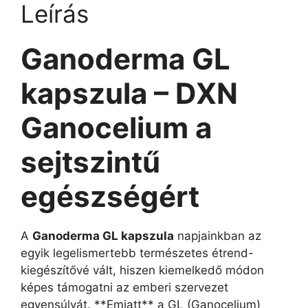
Leírás
Ganoderma GL
kapszula – DXN
Ganocelium a
sejtszintű
egészségért
A
Ganoderma GL kapszula
napjainkban az
egyik legelismertebb természetes étrend-
kiegészítővé vált, hiszen kiemelkedő módon
képes támogatni az emberi szervezet
egyensúlyát. **Emiatt** a GL (Ganocelium)