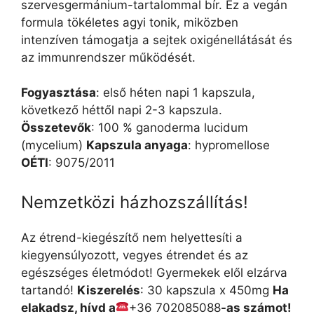
szervesgermánium-tartalommal bír. Ez a vegán
formula tökéletes agyi tonik, miközben
intenzíven támogatja a sejtek oxigénellátását és
az immunrendszer működését.
Fogyasztása
: első héten napi 1 kapszula,
következő héttől napi 2-3 kapszula.
Összetevők
: 100 % ganoderma lucidum
(mycelium)
Kapszula anyaga
: hypromellose
OÉTI
: 9075/2011
Nemzetközi házhozszállítás!
Az étrend-kiegészítő nem helyettesíti a
kiegyensúlyozott, vegyes étrendet és az
egészséges életmódot! Gyermekek elől elzárva
tartandó!
Kiszerelés
: 30 kapszula x 450mg
Ha
elakadsz, hívd a
+36 702085088
-as számot!