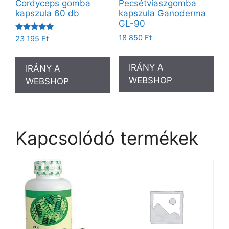
Cordyceps gomba
Pecsétviaszgomba
kapszula 60 db
kapszula Ganoderma
GL-90
Értékelés:
18 850
Ft
23 195
Ft
5.00
/ 5
IRÁNY A
IRÁNY A
WEBSHOP
WEBSHOP
Kapcsolódó termékek