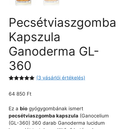
Pecsétviaszgomba
Kapszula
Ganoderma GL-
360
(
3
vásárlói értékelés)
Értékelés
3
5.00
az 5-
64 850
Ft
ből,
értékelés
alapján
Ez a
bio
gyógygombának ismert
pecsétviaszgomba kapszula
(Ganocelium
(GL-360) 360 darab Ganoderma lucidum