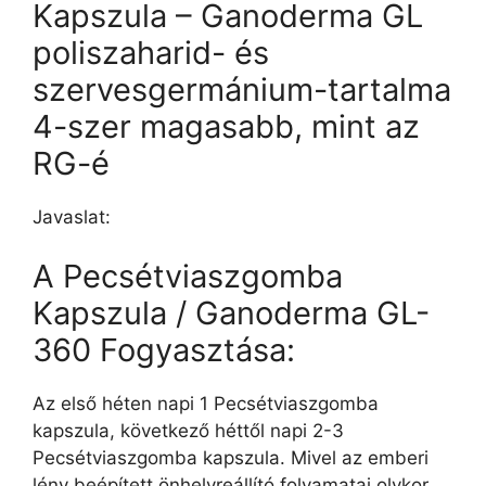
Kapszula – Ganoderma GL
poliszaharid- és
szervesgermánium-tartalma
4-szer magasabb, mint az
RG-é
Javaslat:
A Pecsétviaszgomba
Kapszula / Ganoderma GL-
360 Fogyasztása:
Az első héten napi 1 Pecsétviaszgomba
kapszula, következő héttől napi 2-3
Pecsétviaszgomba kapszula. Mivel az emberi
lény beépített önhelyreállító folyamatai olykor