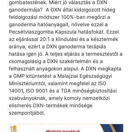
gombatestének. Miért jó választás a DXN
ganodermája? A DXN által kidolgozott hideg
feldolgozási módszer 100%-ban megőrzi a
ganoderma hatóanyagait, növelve ezzel a
Pecsétviaszgomba Kapszula hatásfokát. Ezzel
az eljárással 20:1 a kiindulási és a késztermék
aránya, ezért a DXN ganoderma terápiás
hatása igen jó. A teljes eljárás a termesztéstől a
csomagolásig a DXN szakértelmén és a
felhasznált anyagokon alapul. A DXN megkapta
a GMP kitüntetést a Malajziai Egészségügyi
Minisztériumtól, valamint megfelel az ISO
14001, ISO 9001 és a TGA minőségbiztosítási
szabványoknak, amely komoly nemzetközi
elismerés DXN-termékek minősége
szempontjából.