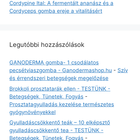
Cordypine Ital: A fermentált ananász és a
Cordyceps gomba ereje a vitalitásért
Legutóbbi hozzászólások
GANODERMA gomba- 1 csodálatos
pecsétviaszgomba - Ganodermashop.hu
-
Szív
és érrendszeri betegségek megelőzése
Brokkoli prosztatarák ellen - TESTÜNK -
Betegségek, Tünetek, Fogyás
-
Prosztatagyulladás kezelése természetes
gyógynövényekkel
Gyulladáscsökkentő teák – 10 elképsztő
gyulladáscsökkentő tea - TESTÜNK -
Betegségek, Tünetek, Fogyás
-