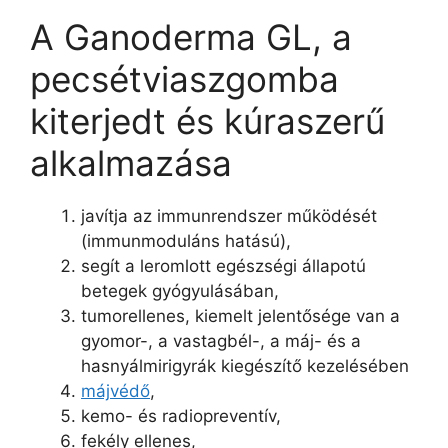
A Ganoderma GL, a
pecsétviaszgomba
kiterjedt és kúraszerű
alkalmazása
javítja az immunrendszer működését
(immunmoduláns hatású),
segít a leromlott egészségi állapotú
betegek gyógyulásában,
tumorellenes, kiemelt jelentősége van a
gyomor-, a vastagbél-, a máj- és a
hasnyálmirigyrák kiegészítő kezelésében
májvédő
,
kemo- és radiopreventív,
fekély ellenes,