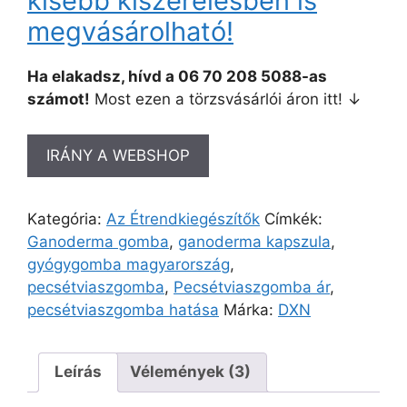
kisebb kiszerelésben is
megvásárolható!
Ha elakadsz, hívd a 06 70 208 5088-as
számot!
Most ezen a törzsvásárlói áron itt! ↓
IRÁNY A WEBSHOP
Kategória:
Az Étrendkiegészítők
Címkék:
Ganoderma gomba
,
ganoderma kapszula
,
gyógygomba magyarország
,
pecsétviaszgomba
,
Pecsétviaszgomba ár
,
pecsétviaszgomba hatása
Márka:
DXN
Leírás
Vélemények (3)