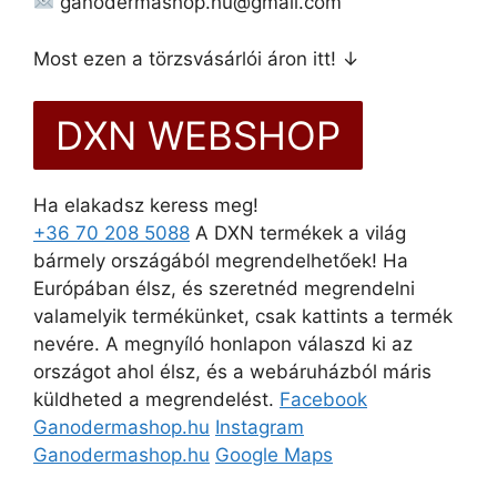
ganodermashop.hu@gmail.com
Most ezen a törzsvásárlói áron itt! ↓
DXN WEBSHOP
Ha elakadsz keress meg!
+36 70 208 5088
A DXN termékek a világ
bármely országából megrendelhetőek! Ha
Európában élsz, és szeretnéd megrendelni
valamelyik termékünket, csak kattints a termék
nevére. A megnyíló honlapon válaszd ki az
országot ahol élsz, és a webáruházból máris
küldheted a megrendelést.
Facebook
Ganodermashop.hu
Instagram
Ganodermashop.hu
Google Maps