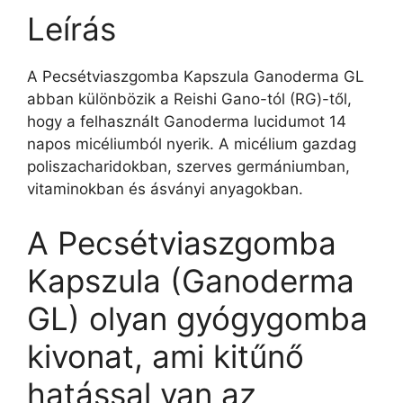
Leírás
A Pecsétviaszgomba Kapszula Ganoderma GL
abban különbözik a Reishi Gano-tól (RG)-től,
hogy a felhasznált Ganoderma lucidumot 14
napos micéliumból nyerik. A micélium gazdag
poliszacharidokban, szerves germániumban,
vitaminokban és ásványi anyagokban.
A Pecsétviaszgomba
Kapszula (Ganoderma
GL) olyan gyógygomba
kivonat, ami kitűnő
hatással van az