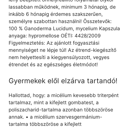
lassabban működnek, minimum 3 hónapig, de
inkább 6 hónapig érdemes szakszerűen,
személyre szabottan használni! Összetevők:
100 % Ganoderma Lucidum, mycelium Kapszula
anyaga: hypromellose OÉTI: 4428/2009
Figyelmeztetés: Az ajánlott fogyasztási
mennyiséget ne lépje túl! Az étrend-kiegészítő
nem helyettesíti a kiegyensúlyozott, vegyes
étrendet és az egészséges életmódot!
Gyermekek elől elzárva tartandó!
Hallottad, hogy: a micélium kevesebb triterpént
tartalmaz, mint a kifejlett gombatest, a
poliszacharid-tartalma azonban többszöröse
annak. • a micélium szervesgermánium-
tartalma többszöröse a kifejlett