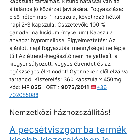
kapszulát tartalmaz. Kitűnő hatással van az
általános jó közérzet javítására. Fogyasztása:
első héten napi 1 kapszula, következő héttől
napi 2-3 kapszula. Összetevők: 100 %
ganoderma lucidum (mycelium) Kapszula
anyaga: hypromellose Figyelmeztetés: Az
ajánlott napi fogyasztási mennyiséget ne lépje
túl! Az étrend-kiegészítő nem helyettesíti a
kiegyensúlyozott, vegyes étrendet és az
egészséges életmódot! Gyermekek elől elzárva
tartandó! Kiszerelés: 360 kapszula x 450mg
Kód:
HF 035
OÉTI:
9075/2011
+36
702085088
Nemzetközi házhozszállítás!
A pecsétviszgomba termék