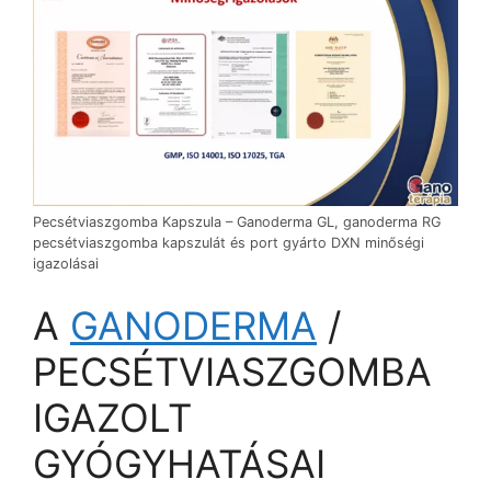
Pecsétviaszgomba Kapszula – Ganoderma GL, ganoderma RG
pecsétviaszgomba kapszulát és port gyárto DXN minőségi
igazolásai
A
GANODERMA
/
PECSÉTVIASZGOMBA
IGAZOLT
GYÓGYHATÁSAI