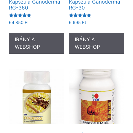
Kapszula Ganoderma
Kapszula Ganoderma
RG-360
RG-30
Értékelés:
Értékelés:
64 850
Ft
6 695
Ft
5.00
5.00
/ 5
/ 5
IRÁNY A
IRÁNY A
WEBSHOP
WEBSHOP