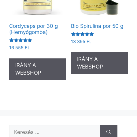
Cordyceps por 30 g
Bio Spirulina por 50 g
(Hernyógomba)
Értékelés:
13 395
Ft
5.00
Értékelés:
16 555
Ft
/ 5
5.00
/ 5
IRÁNY A
IRÁNY A
WEBSHOP
WEBSHOP
Keresés: