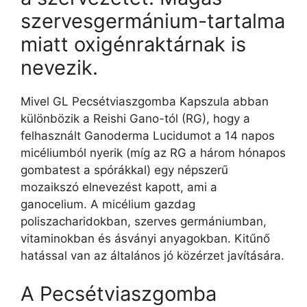
szervesgermánium-tartalma
miatt oxigénraktárnak is
nevezik.
Mivel GL Pecsétviaszgomba Kapszula abban
különbözik a Reishi Gano-tól (RG), hogy a
felhasznált Ganoderma Lucidumot a 14 napos
micéliumból nyerik (míg az RG a három hónapos
gombatest a spórákkal) egy népszerű
mozaikszó elnevezést kapott, ami a
ganocelium. A micélium gazdag
poliszacharidokban, szerves germániumban,
vitaminokban és ásványi anyagokban. Kitűnő
hatással van az általános jó közérzet javítására.
A Pecsétviaszgomba