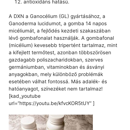
antioxidáns hatású.
A DXN a Ganocélium (GL) gyártásához, a
Ganoderma lucidumot, a gomba 14 napos
micéliumát, a fejlődés kezdeti szakaszában
lévő gombafonalat használják. A gombafonal
(micélium) kevesebb tripertént tartalmaz, mint
a kifejlett termőtest, azonban többszörösen
gazdagabb poliszacharidokban, szerves
germániumban, vitaminokban és ásványi
anyagokban, mely különböző problémák
esetében válhat fontossá. Más adalék- és
hatóanyagot, színezéket nem tartalmaz!
[kad_youtube
url=”https://youtu.be/kfvcKOR5tUY” ]