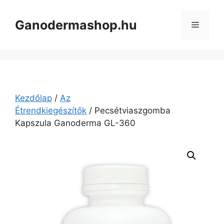
Kilépés
a
Ganodermashop.hu
Menü
tartalomba
Kezdőlap
/
Az
Étrendkiegészítők
/ Pecsétviaszgomba
Kapszula Ganoderma GL-360