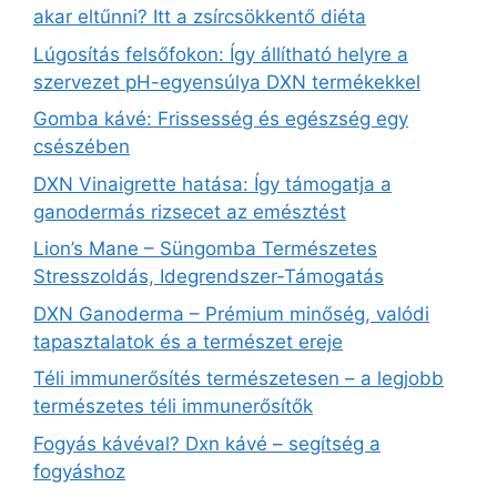
akar eltűnni? Itt a zsírcsökkentő diéta
Lúgosítás felsőfokon: Így állítható helyre a
szervezet pH-egyensúlya DXN termékekkel
Gomba kávé: Frissesség és egészség egy
csészében
DXN Vinaigrette hatása: Így támogatja a
ganodermás rizsecet az emésztést
Lion’s Mane – Süngomba Természetes
Stresszoldás, Idegrendszer‑Támogatás
DXN Ganoderma – Prémium minőség, valódi
tapasztalatok és a természet ereje
Téli immunerősítés természetesen – a legjobb
természetes téli immunerősítők
Fogyás kávéval? Dxn kávé – segítség a
fogyáshoz