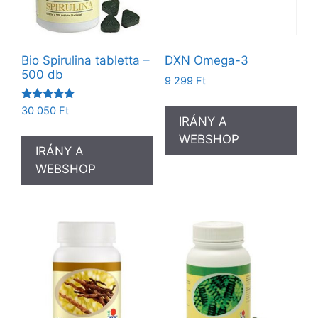
Bio Spirulina tabletta –
DXN Omega-3
500 db
9 299
Ft
Értékelés:
30 050
Ft
5.00
IRÁNY A
/ 5
WEBSHOP
IRÁNY A
WEBSHOP