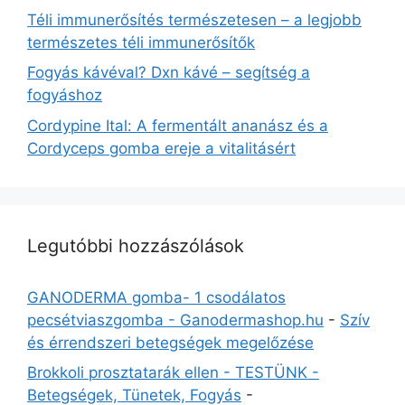
Téli immunerősítés természetesen – a legjobb
természetes téli immunerősítők
Fogyás kávéval? Dxn kávé – segítség a
fogyáshoz
Cordypine Ital: A fermentált ananász és a
Cordyceps gomba ereje a vitalitásért
Legutóbbi hozzászólások
GANODERMA gomba- 1 csodálatos
pecsétviaszgomba - Ganodermashop.hu
-
Szív
és érrendszeri betegségek megelőzése
Brokkoli prosztatarák ellen - TESTÜNK -
Betegségek, Tünetek, Fogyás
-