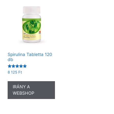
Spirulina Tabletta 120
db
Értékelés:
8 125
Ft
5.00
/ 5
IRÁNY A
WEBSHOP