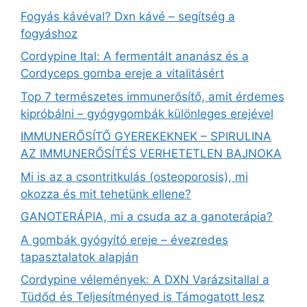
Fogyás kávéval? Dxn kávé – segítség a
fogyáshoz
Cordypine Ital: A fermentált ananász és a
Cordyceps gomba ereje a vitalitásért
Top 7 természetes immunerősítő, amit érdemes
kipróbálni – gyógygombák különleges erejével
IMMUNERŐSÍTŐ GYEREKEKNEK – SPIRULINA
AZ IMMUNERŐSÍTÉS VERHETETLEN BAJNOKA
Mi is az a csontritkulás (osteoporosis), mi
okozza és mit tehetünk ellene?
GANOTERÁPIA, mi a csuda az a ganoterápia?
A gombák gyógyító ereje – évezredes
tapasztalatok alapján
Cordypine vélemények: A DXN Varázsitallal a
Tüdőd és Teljesítményed is Támogatott lesz