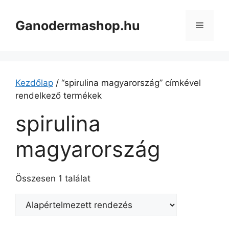
Kilépés
a
Ganodermashop.hu
Menü
tartalomba
Kezdőlap
/ “spirulina magyarország” címkével
rendelkező termékek
spirulina
magyarország
Összesen 1 találat