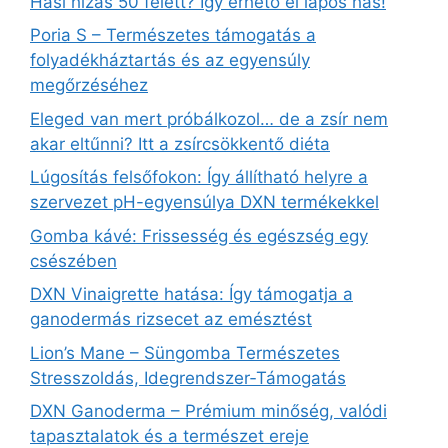
Hasi hízás 50 felett? Így érhető el lapos has!
Poria S – Természetes támogatás a
folyadékháztartás és az egyensúly
megőrzéséhez
Eleged van mert próbálkozol… de a zsír nem
akar eltűnni? Itt a zsírcsökkentő diéta
Lúgosítás felsőfokon: Így állítható helyre a
szervezet pH-egyensúlya DXN termékekkel
Gomba kávé: Frissesség és egészség egy
csészében
DXN Vinaigrette hatása: Így támogatja a
ganodermás rizsecet az emésztést
Lion’s Mane – Süngomba Természetes
Stresszoldás, Idegrendszer‑Támogatás
DXN Ganoderma – Prémium minőség, valódi
tapasztalatok és a természet ereje