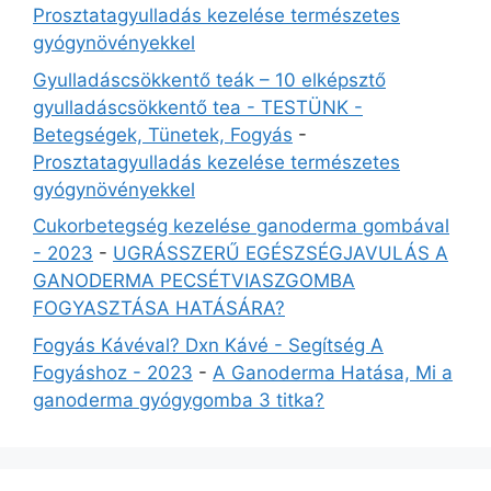
Prosztatagyulladás kezelése természetes
gyógynövényekkel
Gyulladáscsökkentő teák – 10 elképsztő
gyulladáscsökkentő tea - TESTÜNK -
Betegségek, Tünetek, Fogyás
-
Prosztatagyulladás kezelése természetes
gyógynövényekkel
Cukorbetegség kezelése ganoderma gombával
- 2023
-
UGRÁSSZERŰ EGÉSZSÉGJAVULÁS A
GANODERMA PECSÉTVIASZGOMBA
FOGYASZTÁSA HATÁSÁRA?
Fogyás Kávéval? Dxn Kávé - Segítség A
Fogyáshoz - 2023
-
A Ganoderma Hatása, Mi a
ganoderma gyógygomba 3 titka?