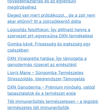
folyadékháztartás és az egyensúly
megőrzéséhez
Eleged van mert próbálkozol… de a zsír nem
akar eltűnni? Itt a zsírcsökkentő diéta
Lúgosítás felsőfokon: Így állítható helyre a
szervezet pH-egyensúlya DXN termékekkel
Gomba kávé: Frissesség és egészség egy
csészében
DXN Vinaigrette hatása: Így támogatja a
ganodermás rizsecet az emésztést
Lion’s Mane – Süngomba Természetes
Stresszoldás, Idegrendszer‑Támogatás
DXN Ganoderma – Prémium minőség, valódi
tapasztalatok és a természet ereje
Téli immunerősítés természetesen – a legjobb
természetes téli immunerősítők