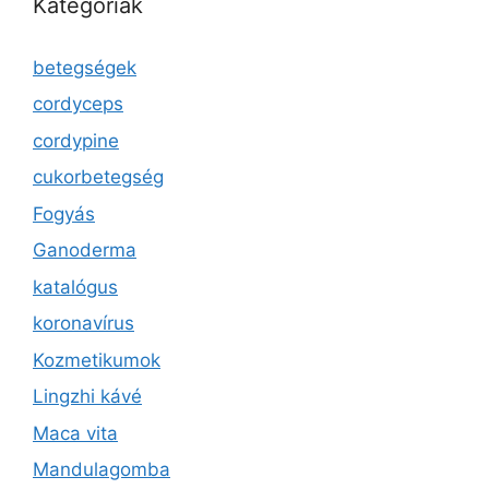
Kategóriák
betegségek
cordyceps
cordypine
cukorbetegség
Fogyás
Ganoderma
katalógus
koronavírus
Kozmetikumok
Lingzhi kávé
Maca vita
Mandulagomba