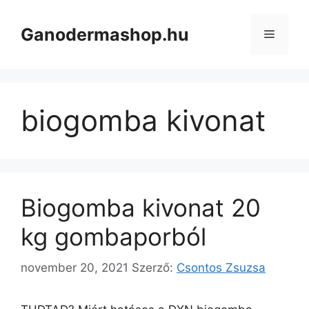
Kilépés
a
Ganodermashop.hu
Menü
tartalomba
biogomba kivonat
Biogomba kivonat 20
kg gombaporból
november 20, 2021
Szerző:
Csontos Zsuzsa