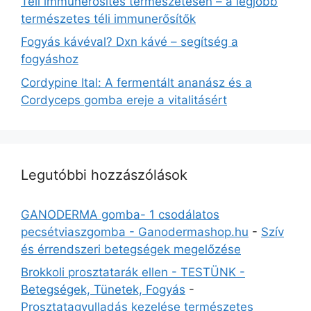
Téli immunerősítés természetesen – a legjobb
természetes téli immunerősítők
Fogyás kávéval? Dxn kávé – segítség a
fogyáshoz
Cordypine Ital: A fermentált ananász és a
Cordyceps gomba ereje a vitalitásért
Legutóbbi hozzászólások
GANODERMA gomba- 1 csodálatos
pecsétviaszgomba - Ganodermashop.hu
-
Szív
és érrendszeri betegségek megelőzése
Brokkoli prosztatarák ellen - TESTÜNK -
Betegségek, Tünetek, Fogyás
-
Prosztatagyulladás kezelése természetes