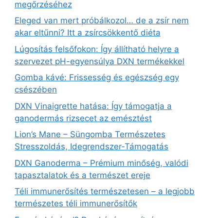
megőrzéséhez
Eleged van mert próbálkozol… de a zsír nem
akar eltűnni? Itt a zsírcsökkentő diéta
Lúgosítás felsőfokon: Így állítható helyre a
szervezet pH-egyensúlya DXN termékekkel
Gomba kávé: Frissesség és egészség egy
csészében
DXN Vinaigrette hatása: Így támogatja a
ganodermás rizsecet az emésztést
Lion’s Mane – Süngomba Természetes
Stresszoldás, Idegrendszer‑Támogatás
DXN Ganoderma – Prémium minőség, valódi
tapasztalatok és a természet ereje
Téli immunerősítés természetesen – a legjobb
természetes téli immunerősítők