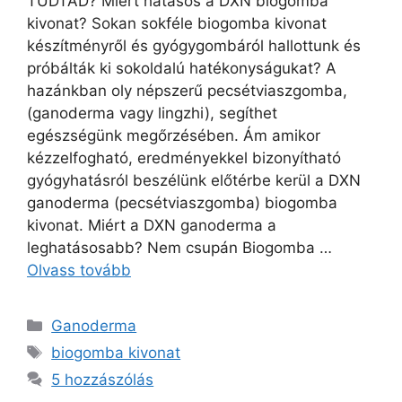
TUDTAD? Miért hatásos a DXN biogomba
kivonat? Sokan sokféle biogomba kivonat
készítményről és gyógygombáról hallottunk és
próbálták ki sokoldalú hatékonyságukat? A
hazánkban oly népszerű pecsétviaszgomba,
(ganoderma vagy lingzhi), segíthet
egészségünk megőrzésében. Ám amikor
kézzelfogható, eredményekkel bizonyítható
gyógyhatásról beszélünk előtérbe kerül a DXN
ganoderma (pecsétviaszgomba) biogomba
kivonat. Miért a DXN ganoderma a
leghatásosabb? Nem csupán Biogomba …
Olvass tovább
Kategória
Ganoderma
Címkék
biogomba kivonat
5 hozzászólás