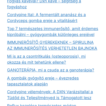
Fogyás kávéval? Dxn kávé – segítség a
fogyáshoz
Cordypine Ital: A fermentált ananász és a
Cordyceps gomba ereje a vitalitásért
Top 7 természetes immunerősítő, amit érdemes
kipróbálni – gyógygombák különleges erejével
IMMUNERŐSÍTŐ GYEREKEKNEK – SPIRULINA
AZ IMMUNERŐSÍTÉS VERHETETLEN BAJNOKA
Mi is az a csontritkulás (osteoporosis), mi
okozza és mit tehetünk ellene?
GANOTERÁPIA, mi a csuda az a ganoterápia?
A gombák gyógyító ereje – évezredes
tapasztalatok alapján
Cordypine vélemények: A DXN Varázsitallal a
Tüdőd és Teljesítményed is Támogatott lesz
Reflux kezelése természetes módon