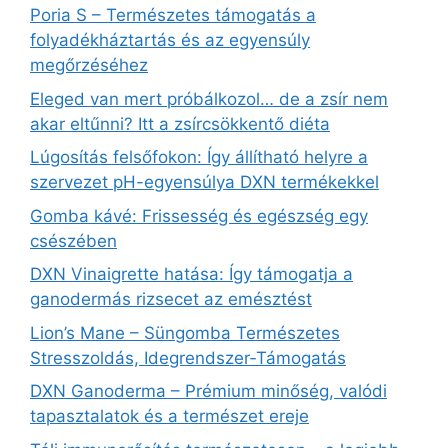
Poria S – Természetes támogatás a
folyadékháztartás és az egyensúly
megőrzéséhez
Eleged van mert próbálkozol… de a zsír nem
akar eltűnni? Itt a zsírcsökkentő diéta
Lúgosítás felsőfokon: Így állítható helyre a
szervezet pH-egyensúlya DXN termékekkel
Gomba kávé: Frissesség és egészség egy
csészében
DXN Vinaigrette hatása: Így támogatja a
ganodermás rizsecet az emésztést
Lion’s Mane – Süngomba Természetes
Stresszoldás, Idegrendszer‑Támogatás
DXN Ganoderma – Prémium minőség, valódi
tapasztalatok és a természet ereje