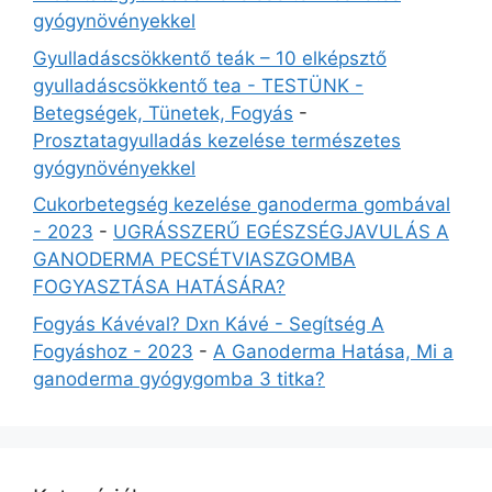
gyógynövényekkel
Gyulladáscsökkentő teák – 10 elképsztő
gyulladáscsökkentő tea - TESTÜNK -
Betegségek, Tünetek, Fogyás
-
Prosztatagyulladás kezelése természetes
gyógynövényekkel
Cukorbetegség kezelése ganoderma gombával
- 2023
-
UGRÁSSZERŰ EGÉSZSÉGJAVULÁS A
GANODERMA PECSÉTVIASZGOMBA
FOGYASZTÁSA HATÁSÁRA?
Fogyás Kávéval? Dxn Kávé - Segítség A
Fogyáshoz - 2023
-
A Ganoderma Hatása, Mi a
ganoderma gyógygomba 3 titka?