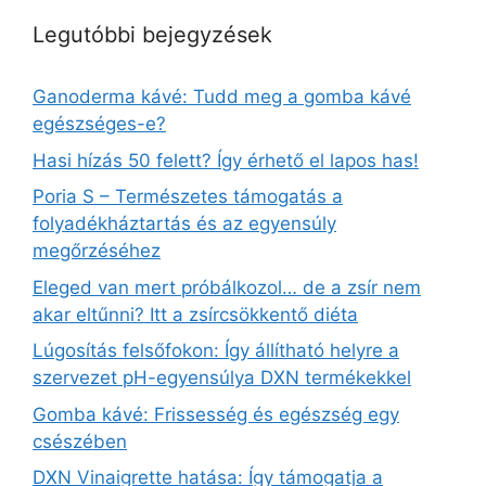
Legutóbbi bejegyzések
Ganoderma kávé: Tudd meg a gomba kávé
egészséges-e?
Hasi hízás 50 felett? Így érhető el lapos has!
Poria S – Természetes támogatás a
folyadékháztartás és az egyensúly
megőrzéséhez
Eleged van mert próbálkozol… de a zsír nem
akar eltűnni? Itt a zsírcsökkentő diéta
Lúgosítás felsőfokon: Így állítható helyre a
szervezet pH-egyensúlya DXN termékekkel
Gomba kávé: Frissesség és egészség egy
csészében
DXN Vinaigrette hatása: Így támogatja a