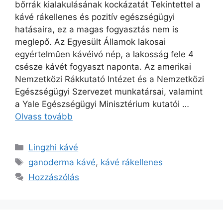
bőrrák kialakulásának kockázatát Tekintettel a
kávé rákellenes és pozitív egészségügyi
hatásaira, ez a magas fogyasztás nem is
meglepő. Az Egyesült Államok lakosai
egyértelműen kávéivó nép, a lakosság fele 4
csésze kávét fogyaszt naponta. Az amerikai
Nemzetközi Rákkutató Intézet és a Nemzetközi
Egészségügyi Szervezet munkatársai, valamint
a Yale Egészségügyi Minisztérium kutatói …
Olvass tovább
Kategória
Lingzhi kávé
Címkék
ganoderma kávé
,
kávé rákellenes
Hozzászólás