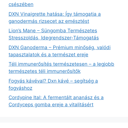
csészében
DXN Vinaigrette hatása: Így támogatja a
ganodermás rizsecet az emésztést
Lion’s Mane – Süngomba Természetes
Stresszoldás, Idegrendszer‑Támogatás
DXN Ganoderma – Prémium minőség, valódi
tapasztalatok és a természet ereje
Téli immunerősítés természetesen – a legjobb
természetes téli immunerősítők
Fogyás kávéval? Dxn kávé – segítség a
fogyáshoz
Cordypine Ital: A fermentált ananász és a
Cordyceps gomba ereje a vitalitásért