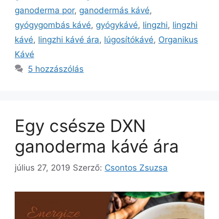
ganoderma por
,
ganodermás kávé
,
gyógygombás kávé
,
gyógykávé
,
lingzhi
,
lingzhi
kávé
,
lingzhi kávé ára
,
lúgosítókávé
,
Organikus
Kávé
5 hozzászólás
Egy csésze DXN
ganoderma kávé ára
július 27, 2019
Szerző:
Csontos Zsuzsa