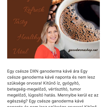
Egy csésze DXN ganoderma kávé ára Egy
csésze ganoderma kávé naponta és nem lesz
szüksége orvosra! Kitűnő íz, gyógyító,
betegség-megelőző, vértisztító, tumor
megelőző, lúgosító hatás. Mennyibe kerül ez az
egészség? Egy csésze ganoderma kávé
naponta és nem lesz szüksége orvosra! Kitűnő