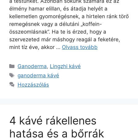
a testünket. Azonban sokunk számára ez az
élmény hamar elillan, és átadja helyét a
kellemetlen gyomorégésnek, a hirtelen ránk törő
remegésnek vagy a délutáni „koffein-
összeomlásnak”. Ha te is érzed, hogy a
szervezeted már máshogy reagál a feketére,
mint tíz éve, akkor …
Olvass tovább
Kategória
Ganoderma
,
Lingzhi kávé
Címkék
ganoderma kávé
Hozzászólás
4 kávé rákellenes
hatása és a bőrrák