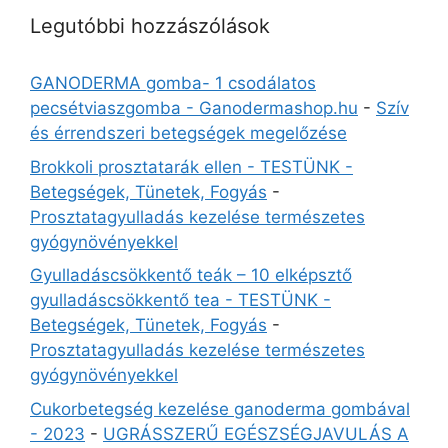
Legutóbbi hozzászólások
GANODERMA gomba- 1 csodálatos
pecsétviaszgomba - Ganodermashop.hu
-
Szív
és érrendszeri betegségek megelőzése
Brokkoli prosztatarák ellen - TESTÜNK -
Betegségek, Tünetek, Fogyás
-
Prosztatagyulladás kezelése természetes
gyógynövényekkel
Gyulladáscsökkentő teák – 10 elképsztő
gyulladáscsökkentő tea - TESTÜNK -
Betegségek, Tünetek, Fogyás
-
Prosztatagyulladás kezelése természetes
gyógynövényekkel
Cukorbetegség kezelése ganoderma gombával
- 2023
-
UGRÁSSZERŰ EGÉSZSÉGJAVULÁS A