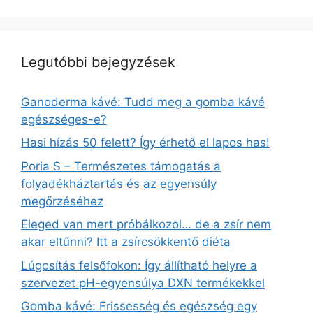
Legutóbbi bejegyzések
Ganoderma kávé: Tudd meg a gomba kávé
egészséges-e?
Hasi hízás 50 felett? Így érhető el lapos has!
Poria S – Természetes támogatás a
folyadékháztartás és az egyensúly
megőrzéséhez
Eleged van mert próbálkozol… de a zsír nem
akar eltűnni? Itt a zsírcsökkentő diéta
Lúgosítás felsőfokon: Így állítható helyre a
szervezet pH-egyensúlya DXN termékekkel
Gomba kávé: Frissesség és egészség egy