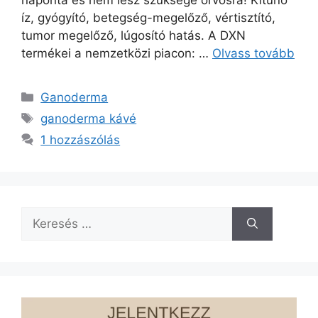
íz, gyógyító, betegség-megelőző, vértisztító,
tumor megelőző, lúgosító hatás. A DXN
termékei a nemzetközi piacon: …
Olvass tovább
Kategória
Ganoderma
Címkék
ganoderma kávé
1 hozzászólás
Keresés: