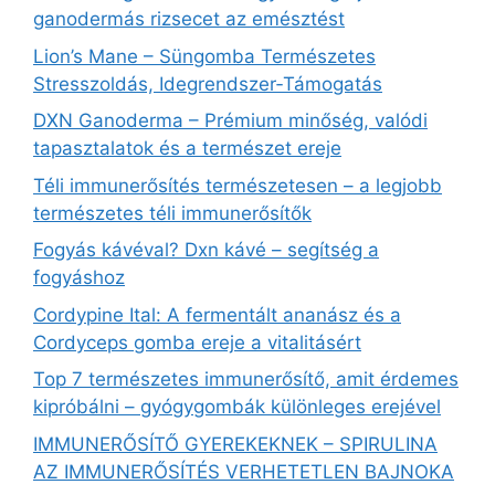
ganodermás rizsecet az emésztést
Lion’s Mane – Süngomba Természetes
Stresszoldás, Idegrendszer‑Támogatás
DXN Ganoderma – Prémium minőség, valódi
tapasztalatok és a természet ereje
Téli immunerősítés természetesen – a legjobb
természetes téli immunerősítők
Fogyás kávéval? Dxn kávé – segítség a
fogyáshoz
Cordypine Ital: A fermentált ananász és a
Cordyceps gomba ereje a vitalitásért
Top 7 természetes immunerősítő, amit érdemes
kipróbálni – gyógygombák különleges erejével
IMMUNERŐSÍTŐ GYEREKEKNEK – SPIRULINA
AZ IMMUNERŐSÍTÉS VERHETETLEN BAJNOKA