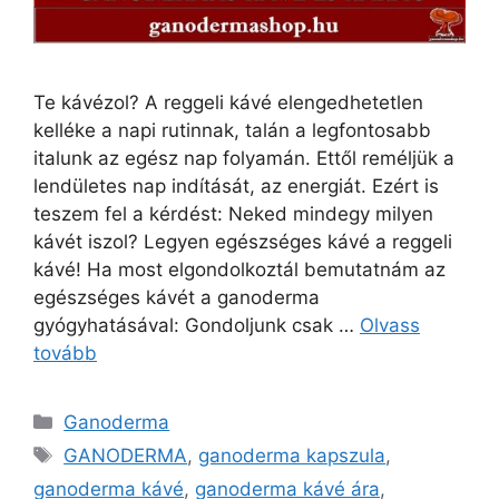
Te kávézol? A reggeli kávé elengedhetetlen
kelléke a napi rutinnak, talán a legfontosabb
italunk az egész nap folyamán. Ettől reméljük a
lendületes nap indítását, az energiát. Ezért is
teszem fel a kérdést: Neked mindegy milyen
kávét iszol? Legyen egészséges kávé a reggeli
kávé! Ha most elgondolkoztál bemutatnám az
egészséges kávét a ganoderma
gyógyhatásával: Gondoljunk csak …
Olvass
tovább
Kategória
Ganoderma
Címkék
GANODERMA
,
ganoderma kapszula
,
ganoderma kávé
,
ganoderma kávé ára
,