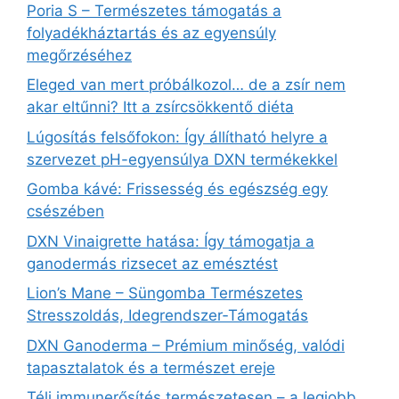
Poria S – Természetes támogatás a
folyadékháztartás és az egyensúly
megőrzéséhez
Eleged van mert próbálkozol… de a zsír nem
akar eltűnni? Itt a zsírcsökkentő diéta
Lúgosítás felsőfokon: Így állítható helyre a
szervezet pH-egyensúlya DXN termékekkel
Gomba kávé: Frissesség és egészség egy
csészében
DXN Vinaigrette hatása: Így támogatja a
ganodermás rizsecet az emésztést
Lion’s Mane – Süngomba Természetes
Stresszoldás, Idegrendszer‑Támogatás
DXN Ganoderma – Prémium minőség, valódi
tapasztalatok és a természet ereje
Téli immunerősítés természetesen – a legjobb