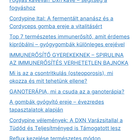
Fogyás kávéval? Dxn kávé – segítség a
fogyáshoz
Cordypine Ital: A fermentált ananász és a
Cordyceps gomba ereje a vitalitásért
Top 7 természetes immunerősítő, amit érdemes
kipróbálni – gyógygombák különleges erejével
IMMUNERŐSÍTŐ GYEREKEKNEK – SPIRULINA
AZ IMMUNERŐSÍTÉS VERHETETLEN BAJNOKA
Mi is az a csontritkulás (osteoporosis), mi
okozza és mit tehetünk ellene?
GANOTERÁPIA, mi a csuda az a ganoterápia?
A gombák gyógyító ereje – évezredes
tapasztalatok alapján
Cordypine vélemények: A DXN Varázsitallal a
Tüdőd és Teljesítményed is Támogatott lesz
Reflux kezelése természetes módon