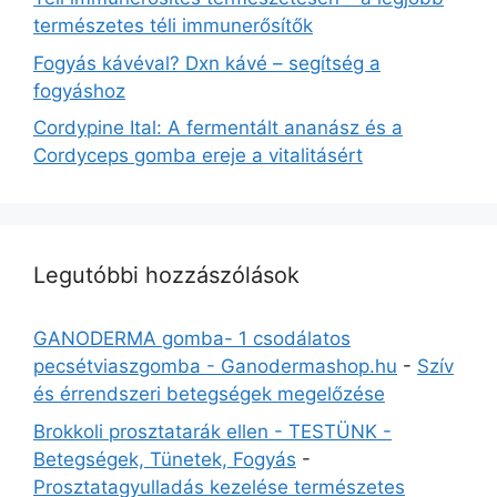
természetes téli immunerősítők
Fogyás kávéval? Dxn kávé – segítség a
fogyáshoz
Cordypine Ital: A fermentált ananász és a
Cordyceps gomba ereje a vitalitásért
Legutóbbi hozzászólások
GANODERMA gomba- 1 csodálatos
pecsétviaszgomba - Ganodermashop.hu
-
Szív
és érrendszeri betegségek megelőzése
Brokkoli prosztatarák ellen - TESTÜNK -
Betegségek, Tünetek, Fogyás
-
Prosztatagyulladás kezelése természetes