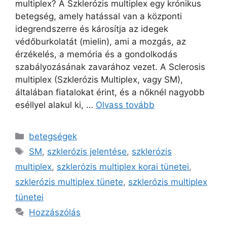
multiplex? A Szklerózis multiplex egy krónikus
betegség, amely hatással van a központi
idegrendszerre és károsítja az idegek
védőburkolatát (mielin), ami a mozgás, az
érzékelés, a memória és a gondolkodás
szabályozásának zavarához vezet. A Sclerosis
multiplex (Szklerózis Multiplex, vagy SM),
általában fiatalokat érint, és a nőknél nagyobb
eséllyel alakul ki, …
Olvass tovább
Kategória
betegségek
Címkék
SM
,
szklerózis jelentése
,
szklerózis
multiplex
,
szklerózis multiplex korai tünetei
,
szklerózis multiplex tünete
,
szklerózis multiplex
tünetei
Hozzászólás