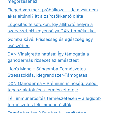
megőrzéséhez
Eleged van mert próbálkozol… de a zsír nem
akar eltűnni? Itt a zsírcsökkentő diéta
Lúgosítás felsőfokon: Így állítható helyre a
szervezet pH-egyensúlya DXN termékekkel
Gomba kávé: Frissesség és egészség egy
csészében
DXN Vinaigrette hatása: Így támogatja a
ganodermás rizsecet az emésztést
Lion’s Mane – Süngomba Természetes
Stresszoldás, Idegrendszer‑Támogatás
DXN Ganoderma – Prémium minőség, valódi
tapasztalatok és a természet ereje
Téli immunerősítés természetesen – a legjobb
természetes téli immunerősítők