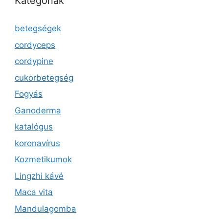
Kategóriák
betegségek
cordyceps
cordypine
cukorbetegség
Fogyás
Ganoderma
katalógus
koronavírus
Kozmetikumok
Lingzhi kávé
Maca vita
Mandulagomba