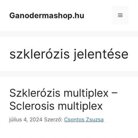
Kilépés
a
Ganodermashop.hu
Menü
tartalomba
szklerózis jelentése
Szklerózis multiplex –
Sclerosis multiplex
július 4, 2024
Szerző:
Csontos Zsuzsa