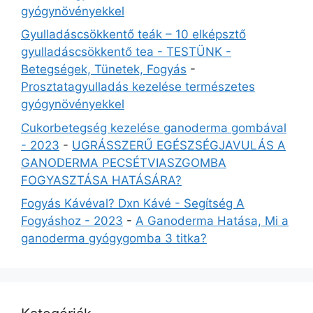
gyógynövényekkel
Gyulladáscsökkentő teák – 10 elképsztő
gyulladáscsökkentő tea - TESTÜNK -
Betegségek, Tünetek, Fogyás
-
Prosztatagyulladás kezelése természetes
gyógynövényekkel
Cukorbetegség kezelése ganoderma gombával
- 2023
-
UGRÁSSZERŰ EGÉSZSÉGJAVULÁS A
GANODERMA PECSÉTVIASZGOMBA
FOGYASZTÁSA HATÁSÁRA?
Fogyás Kávéval? Dxn Kávé - Segítség A
Fogyáshoz - 2023
-
A Ganoderma Hatása, Mi a
ganoderma gyógygomba 3 titka?