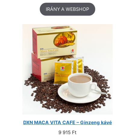
Értékelés
2
IRÁNY A WEBSHOP
5.00
az 5-
ből,
értékelés
alapján
DXN MACA VITA CAFE – Ginzeng kávé
9 915
Ft