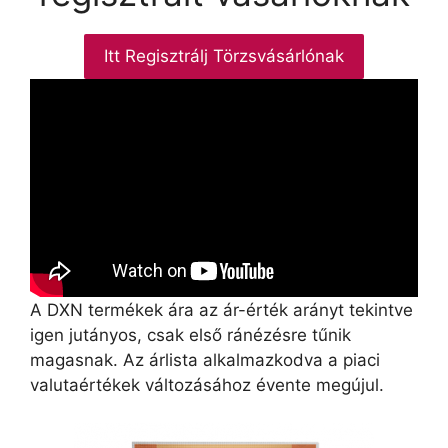
Itt Regisztrálj Törzsvásárlónak
A DXN termékek ára az ár-érték arányt tekintve
igen jutányos, csak első ránézésre tűnik
magasnak. Az árlista alkalmazkodva a piaci
valutaértékek változásához évente megújul.