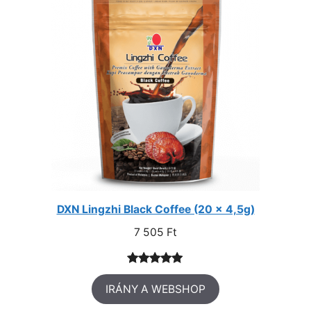
DXN Lingzhi Black Coffee (20 x 4,5g)
7 505
Ft
Értékelés
3
IRÁNY A WEBSHOP
5.00
az 5-
ből,