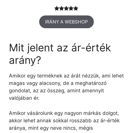
Értékelés
1
IRÁNY A WEBSHOP
5.00
az 5-
ből,
értékelés
Mit jelent az ár-érték
alapján
arány?
Amikor egy terméknek az árát nézzük, ami lehet
magas vagy alacsony, de a meghatározó
gondolat, az az összeg, amint amennyit
valójában ér.
Amikor vásárolunk egy nagyon márkás dolgot,
akkor lehet annak sokkal rosszabb az ár-érték
aránya, mint egy neve nincs, mégis