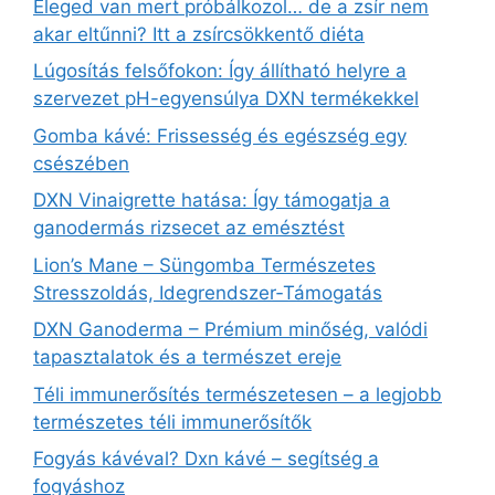
Eleged van mert próbálkozol… de a zsír nem
akar eltűnni? Itt a zsírcsökkentő diéta
Lúgosítás felsőfokon: Így állítható helyre a
szervezet pH-egyensúlya DXN termékekkel
Gomba kávé: Frissesség és egészség egy
csészében
DXN Vinaigrette hatása: Így támogatja a
ganodermás rizsecet az emésztést
Lion’s Mane – Süngomba Természetes
Stresszoldás, Idegrendszer‑Támogatás
DXN Ganoderma – Prémium minőség, valódi
tapasztalatok és a természet ereje
Téli immunerősítés természetesen – a legjobb
természetes téli immunerősítők
Fogyás kávéval? Dxn kávé – segítség a
fogyáshoz