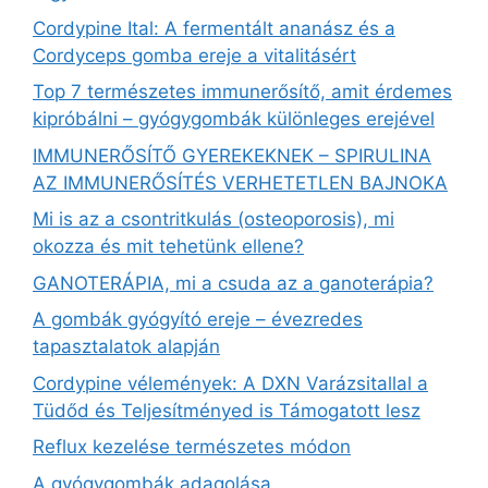
Cordypine Ital: A fermentált ananász és a
Cordyceps gomba ereje a vitalitásért
Top 7 természetes immunerősítő, amit érdemes
kipróbálni – gyógygombák különleges erejével
IMMUNERŐSÍTŐ GYEREKEKNEK – SPIRULINA
AZ IMMUNERŐSÍTÉS VERHETETLEN BAJNOKA
Mi is az a csontritkulás (osteoporosis), mi
okozza és mit tehetünk ellene?
GANOTERÁPIA, mi a csuda az a ganoterápia?
A gombák gyógyító ereje – évezredes
tapasztalatok alapján
Cordypine vélemények: A DXN Varázsitallal a
Tüdőd és Teljesítményed is Támogatott lesz
Reflux kezelése természetes módon
A gyógygombák adagolása