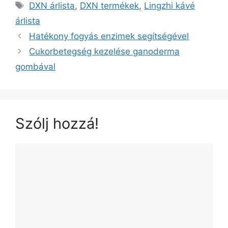
Címkék
DXN árlista
,
DXN termékek
,
Lingzhi kávé
árlista
Hatékony fogyás enzimek segítségével
Cukorbetegség kezelése ganoderma
gombával
Szólj hozzá!
Hozzászólás