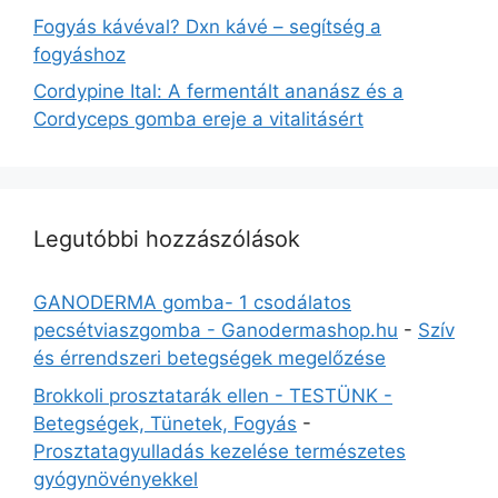
Fogyás kávéval? Dxn kávé – segítség a
fogyáshoz
Cordypine Ital: A fermentált ananász és a
Cordyceps gomba ereje a vitalitásért
Legutóbbi hozzászólások
GANODERMA gomba- 1 csodálatos
pecsétviaszgomba - Ganodermashop.hu
-
Szív
és érrendszeri betegségek megelőzése
Brokkoli prosztatarák ellen - TESTÜNK -
Betegségek, Tünetek, Fogyás
-
Prosztatagyulladás kezelése természetes
gyógynövényekkel