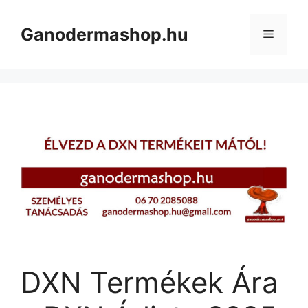
Kilépés
a
Ganodermashop.hu
Menü
tartalomba
DXN Termékek Ára