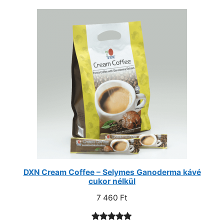
értékelés
alapján
DXN Cream Coffee – Selymes Ganoderma kávé
cukor nélkül
7 460
Ft