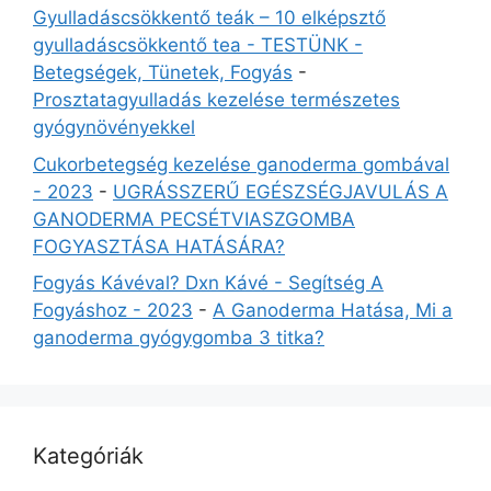
Gyulladáscsökkentő teák – 10 elképsztő
gyulladáscsökkentő tea - TESTÜNK -
Betegségek, Tünetek, Fogyás
-
Prosztatagyulladás kezelése természetes
gyógynövényekkel
Cukorbetegség kezelése ganoderma gombával
- 2023
-
UGRÁSSZERŰ EGÉSZSÉGJAVULÁS A
GANODERMA PECSÉTVIASZGOMBA
FOGYASZTÁSA HATÁSÁRA?
Fogyás Kávéval? Dxn Kávé - Segítség A
Fogyáshoz - 2023
-
A Ganoderma Hatása, Mi a
ganoderma gyógygomba 3 titka?
Kategóriák