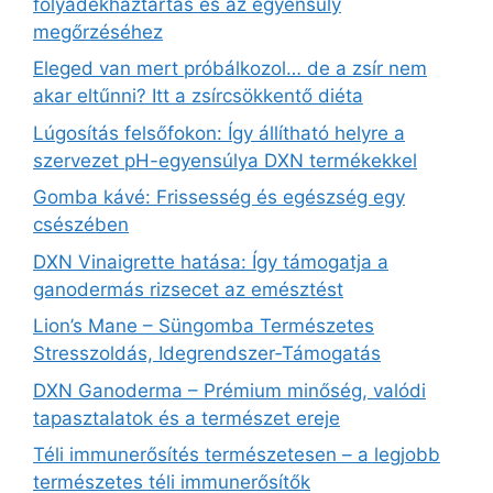
folyadékháztartás és az egyensúly
megőrzéséhez
Eleged van mert próbálkozol… de a zsír nem
akar eltűnni? Itt a zsírcsökkentő diéta
Lúgosítás felsőfokon: Így állítható helyre a
szervezet pH-egyensúlya DXN termékekkel
Gomba kávé: Frissesség és egészség egy
csészében
DXN Vinaigrette hatása: Így támogatja a
ganodermás rizsecet az emésztést
Lion’s Mane – Süngomba Természetes
Stresszoldás, Idegrendszer‑Támogatás
DXN Ganoderma – Prémium minőség, valódi
tapasztalatok és a természet ereje
Téli immunerősítés természetesen – a legjobb
természetes téli immunerősítők