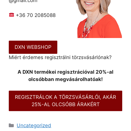
@gmail.com
+36 70 2085088
DXN WEBSHOP
Miért érdemes regisztrálni törzsvásárlónak?
A DXN termékei regisztrációval 20%-al
olcsóbban megvásárolhatóak!
REGISZTRÁLOK A TÖRZSVÁSÁRLÓI, AKÁR
25%-AL OLCSÓBB ÁRAKÉRT
Kategória
Uncategorized