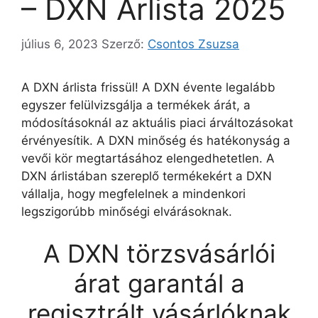
– DXN Árlista 2025
július 6, 2023
Szerző:
Csontos Zsuzsa
A DXN árlista frissül! A DXN évente legalább
egyszer felülvizsgálja a termékek árát, a
módosításoknál az aktuális piaci árváltozásokat
érvényesítik. A DXN minőség és hatékonyság a
vevői kör megtartásához elengedhetetlen. A
DXN árlistában szereplő termékekért a DXN
vállalja, hogy megfelelnek a mindenkori
legszigorúbb minőségi elvárásoknak.
A DXN törzsvásárlói
árat garantál a
regisztrált vásárlóknak