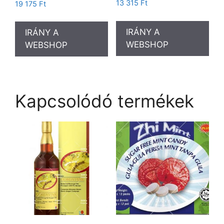
Értékelés:
13 315
Ft
19 175
Ft
5.00
/ 5
IRÁNY A
IRÁNY A
WEBSHOP
WEBSHOP
Kapcsolódó termékek