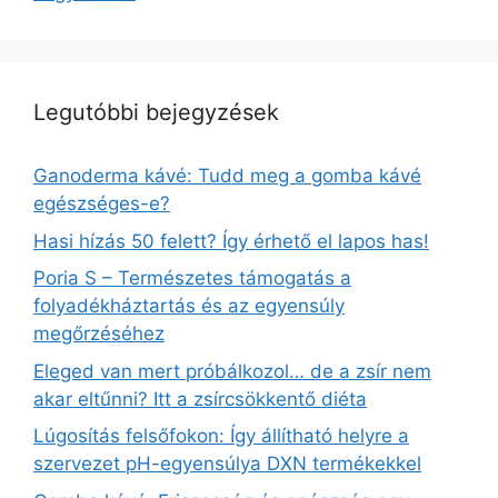
Legutóbbi bejegyzések
Ganoderma kávé: Tudd meg a gomba kávé
egészséges-e?
Hasi hízás 50 felett? Így érhető el lapos has!
Poria S – Természetes támogatás a
folyadékháztartás és az egyensúly
megőrzéséhez
Eleged van mert próbálkozol… de a zsír nem
akar eltűnni? Itt a zsírcsökkentő diéta
Lúgosítás felsőfokon: Így állítható helyre a
szervezet pH-egyensúlya DXN termékekkel