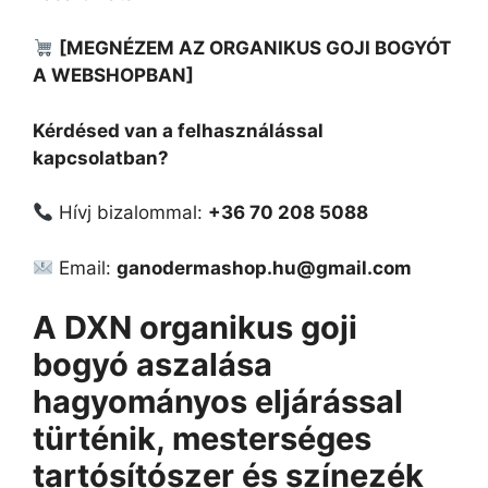
[MEGNÉZEM AZ ORGANIKUS GOJI BOGYÓT
A WEBSHOPBAN]
Kérdésed van a felhasználással
kapcsolatban?
Hívj bizalommal:
+36 70 208 5088
Email:
ganodermashop.hu@gmail.com
A DXN organikus goji
bogyó aszalása
hagyományos eljárással
türténik, mesterséges
tartósítószer és színezék