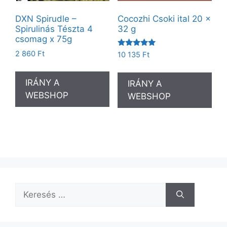
DXN Spirudle –
Cocozhi Csoki ital 20 x
Spirulinás Tészta 4
32 g
csomag x 75g
Értékelés:
2 860
Ft
10 135
Ft
5.00
/ 5
IRÁNY A
IRÁNY A
WEBSHOP
WEBSHOP
Keresés: