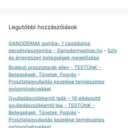
Legutóbbi hozzászólások
GANODERMA gomba- 1 csodálatos
pecsétviaszgomba - Ganodermashop.hu
-
Szív
és érrendszeri betegségek megelőzése
Brokkoli prosztatarák ellen - TESTÜNK -
Betegségek, Tünetek, Fogyás
-
Prosztatagyulladás kezelése természetes
gyógynövényekkel
Gyulladáscsökkentő teák – 10 elképsztő
gyulladáscsökkentő tea - TESTÜNK -
Betegségek, Tünetek, Fogyás
-
Prosztatagyulladás kezelése természetes
gyógynövényekkel