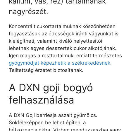
kálium, vas, réz) tartalmának
nagyrészét.
Koncentrált cukortartalmuknak köszönhetően
fogyasztásuk az édességek iránti vágyunkat is
kielégítheti, valamint kiváló helyettesítői
lehetnek egyes desszertek cukor alkotójának.
Igen magas a rosttartalmuk, emiatt természetes
gyógymódját képezhetik a székrekedésnek
.
Telítettség érzetet biztosítanak.
A DXN goji bogyó
felhasználása
A DXN Goji berriesja aszalt gyümölcs.
Sokféleképpen be lehet építeni a
hétköznapjainkba. Vízben megduzzasztva vagy