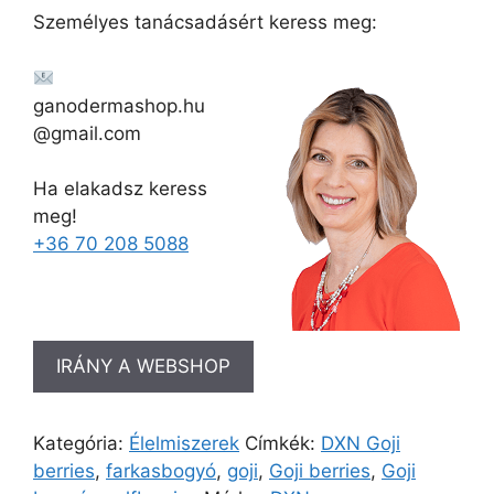
Személyes tanácsadásért keress meg:
ganodermashop.hu
@gmail.com
Ha elakadsz keress
meg!
+36 70 208 5088
IRÁNY A WEBSHOP
Kategória:
Élelmiszerek
Címkék:
DXN Goji
berries
,
farkasbogyó
,
goji
,
Goji berries
,
Goji