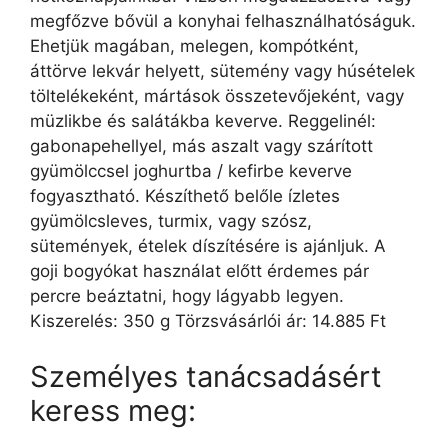
megfőzve bővül a konyhai felhasználhatóságuk.
Ehetjük magában, melegen, kompótként,
áttörve lekvár helyett, sütemény vagy húsételek
töltelékeként, mártások összetevőjeként, vagy
müzlikbe és salátákba keverve. Reggelinél:
gabonapehellyel, más aszalt vagy szárított
gyümölccsel joghurtba / kefirbe keverve
fogyasztható. Készíthető belőle ízletes
gyümölcsleves, turmix, vagy szósz,
sütemények, ételek díszítésére is ajánljuk. A
goji bogyókat használat előtt érdemes pár
percre beáztatni, hogy lágyabb legyen.
Kiszerelés: 350 g Törzsvásárlói ár: 14.885 Ft
Személyes tanácsadásért
keress meg: