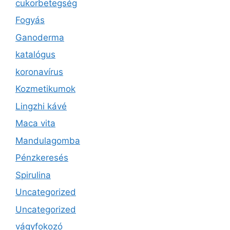
cukorbetegség
Fogyás
Ganoderma
katalógus
koronavírus
Kozmetikumok
Lingzhi kávé
Maca vita
Mandulagomba
Pénzkeresés
Spirulina
Uncategorized
Uncategorized
vágyfokozó