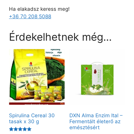
Ha elakadsz keress meg!
+36 70 208 5088
Érdekelhetnek még…
Spirulina Cereal 30
DXN Alma Enzim Ital –
tasak x 30 g
Fermentált életerő az
emésztésért