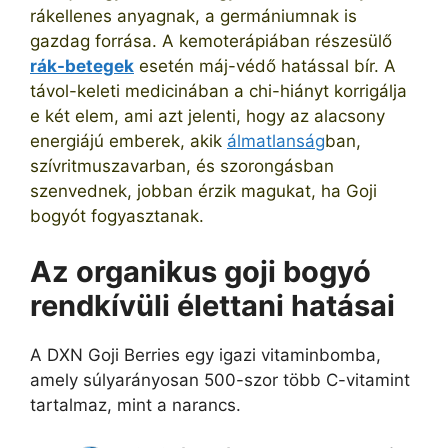
rákellenes anyagnak, a germániumnak is
gazdag forrása. A kemoterápiában részesülő
rák-betegek
esetén máj-védő hatással bír. A
távol-keleti medicinában a chi-hiányt korrigálja
e két elem, ami azt jelenti, hogy az alacsony
energiájú emberek, akik
álmatlanság
ban,
szívritmuszavarban, és szorongásban
szenvednek, jobban érzik magukat, ha Goji
bogyót fogyasztanak.
Az organikus goji bogyó
rendkívüli élettani hatásai
A DXN Goji Berries egy igazi vitaminbomba,
amely súlyarányosan 500-szor több C-vitamint
tartalmaz, mint a narancs.