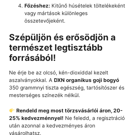
Főzéshez:
Kitűnő húsételek töltelékeként
vagy mártások különleges
összetevőjeként.
Szépüljön és erősödjön a
természet legtisztább
forrásából!
Ne érje be az olcsó, kén-dioxiddal kezelt
aszalványokkal. A
DXN organikus goji bogyó
350 grammnyi tiszta egészség, tartósítószer és
mesterséges színezék nélkül.
Rendeld meg most törzsvásárlói áron, 20-
25% kedvezménnyel!
Ne feledd, a regisztráció
után azonnal a kedvezményes áron
vásárolhatsz.