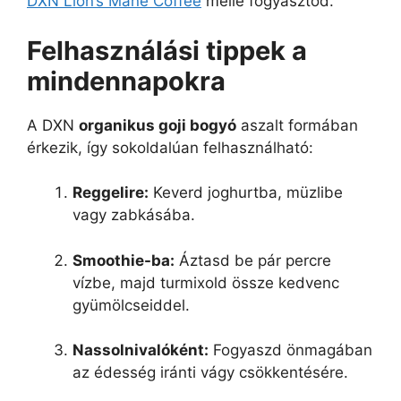
DXN Lion’s Mane Coffee
mellé fogyasztod.
Felhasználási tippek a
mindennapokra
A DXN
organikus goji bogyó
aszalt formában
érkezik, így sokoldalúan felhasználható:
Reggelire:
Keverd joghurtba, müzlibe
vagy zabkásába.
Smoothie-ba:
Áztasd be pár percre
vízbe, majd turmixold össze kedvenc
gyümölcseiddel.
Nassolnivalóként:
Fogyaszd önmagában
az édesség iránti vágy csökkentésére.