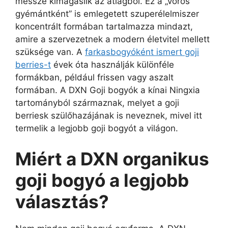
messze kimagaslik az átlagból. Ez a „vörös
gyémántként” is emlegetett szuperélelmiszer
koncentrált formában tartalmazza mindazt,
amire a szervezetnek a modern életvitel mellett
szüksége van. A
farkasbogyóként ismert goji
berries-t
évek óta használják különféle
formákban, például frissen vagy aszalt
formában. A DXN Goji bogyók a kínai Ningxia
tartományból származnak, melyet a goji
berriesk szülőhazájának is neveznek, mivel itt
termelik a legjobb goji bogyót a világon.
Miért a DXN organikus
goji bogyó a legjobb
választás?