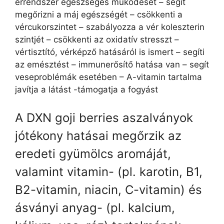
érrendszer egészséges működését – segít
megőrizni a máj egészségét – csökkenti a
vércukorszintet – szabályozza a vér koleszterin
szintjét – csökkenti az oxidatív stresszt –
vértisztító, vérképző hatásáról is ismert – segíti
az emésztést – immunerősítő hatása van – segít
veseproblémák esetében – A-vitamin tartalma
javítja a látást -támogatja a fogyást
A DXN goji berries aszalványok
jótékony hatásai megőrzik az
eredeti gyümölcs aromáját,
valamint vitamin- (pl. karotin, B1,
B2-vitamin, niacin, C-vitamin) és
ásványi anyag- (pl. kalcium,