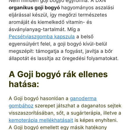
Nem minden goji bogyó egyforma. A DXN
organikus goji bogyó
hagyományos aszalási
eljárással készül, így megőrzi természetes
aromáját és kiemelkedő vitamin- és
ásványianyag-tartalmát. Míg a
Pecsétviaszgomba kapszula
a belső
egyensúlyért felel, a goji bogyó kívül-belül
megszépít: támogatja a fogyást, javítja a bőr
állapotát és lassítja az öregedési folyamatokat.
A Goji bogyó rák ellenes
hatása:
A Goji bogyó hasonlóan a
ganoderma
gombához
szerepet játszhat a daganatos sejtek
visszaszorításában, sőt, a sugárterápia, illetve a
kemoterápia mellékhatásait
is képes enyhíteni.
A Goji bogyó emellett egy másik hatékony