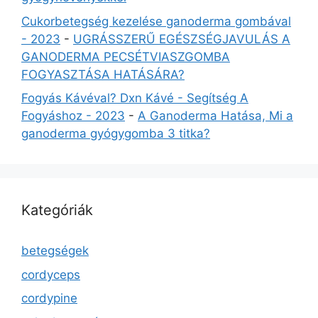
Cukorbetegség kezelése ganoderma gombával
- 2023
-
UGRÁSSZERŰ EGÉSZSÉGJAVULÁS A
GANODERMA PECSÉTVIASZGOMBA
FOGYASZTÁSA HATÁSÁRA?
Fogyás Kávéval? Dxn Kávé - Segítség A
Fogyáshoz - 2023
-
A Ganoderma Hatása, Mi a
ganoderma gyógygomba 3 titka?
Kategóriák
betegségek
cordyceps
cordypine