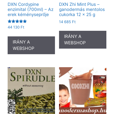
DXN Cordypine
DXN Zhi Mint Plus –
enzimital (700ml) – Az
ganodermás mentolos
erek kéményseprője
cukorka 12 x 25 g
14 685
Ft
Értékelés:
44 130
Ft
5.00
/ 5
IRÁNY A
IRÁNY A
WEBSHOP
WEBSHOP