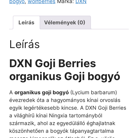
bogyó
,
wolfberries
Márka:
DXN
Leírás
Vélemények (0)
Leírás
DXN Goji Berries
organikus Goji bogyó
A
organikus goji bogyó
(Lycium barbarum)
évezredek óta a hagyományos kínai orvoslás
egyik legértékesebb kincse. A DXN Goji Berries
a világhírű kínai Ningxia tartományból
származik, ahol az egyedülálló éghajlatnak
köszönhetően a bogyók tápanyagtartalma