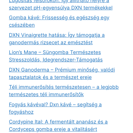
Lúgosítás felsőfokon: Így állítható helyre a
szervezet pH-egyensúlya DXN termékekkel
Gomba kávé: Frissesség és egészség egy
csészében
DXN Vinaigrette hatása: Így támogatja a
ganodermás rizsecet az emésztést
Lion’s Mane – Süngomba Természetes
Stresszoldás, Idegrendszer‑Támogatás
DXN Ganoderma – Prémium minőség, valódi
tapasztalatok és a természet ereje
Téli immunerősítés természetesen – a legjobb
természetes téli immunerősítők
Fogyás kávéval? Dxn kávé – segítség a
fogyáshoz
Cordypine Ital: A fermentált ananász és a
Cordyceps gomba ereje a vitalitásért