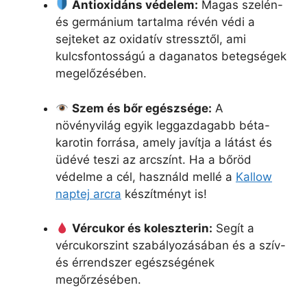
Antioxidáns védelem:
Magas szelén-
és germánium tartalma révén védi a
sejteket az oxidatív stressztől, ami
kulcsfontosságú a daganatos betegségek
megelőzésében.
Szem és bőr egészsége:
A
növényvilág egyik leggazdagabb béta-
karotin forrása, amely javítja a látást és
üdévé teszi az arcszínt. Ha a bőröd
védelme a cél, használd mellé a
Kallow
naptej arcra
készítményt is!
Vércukor és koleszterin:
Segít a
vércukorszint szabályozásában és a szív-
és érrendszer egészségének
megőrzésében.