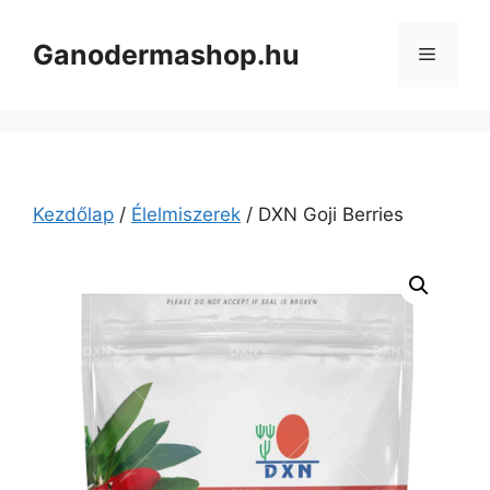
Kilépés
a
Ganodermashop.hu
Menü
tartalomba
Kezdőlap
/
Élelmiszerek
/ DXN Goji Berries